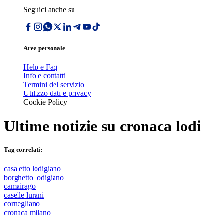
Seguici anche su
Area personale
Help e Faq
Info e contatti
Termini del servizio
Utilizzo dati e privacy
Cookie Policy
Ultime notizie su
cronaca lodi
Tag correlati:
casaletto lodigiano
borghetto lodigiano
camairago
caselle lurani
cornegliano
cronaca milano