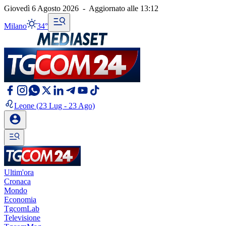
Giovedì 6 Agosto 2026
-
Aggiornato alle
13:12
Milano
34°
Leone
(23 Lug - 23 Ago)
Ultim'ora
Cronaca
Mondo
Economia
TgcomLab
Televisione