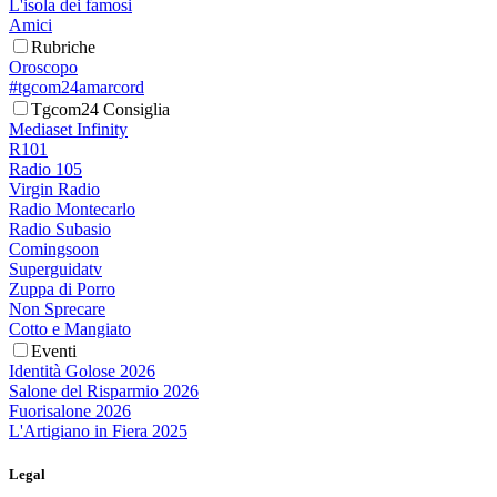
L'isola dei famosi
Amici
Rubriche
Oroscopo
#tgcom24amarcord
Tgcom24 Consiglia
Mediaset Infinity
R101
Radio 105
Virgin Radio
Radio Montecarlo
Radio Subasio
Comingsoon
Superguidatv
Zuppa di Porro
Non Sprecare
Cotto e Mangiato
Eventi
Identità Golose 2026
Salone del Risparmio 2026
Fuorisalone 2026
L'Artigiano in Fiera 2025
Legal