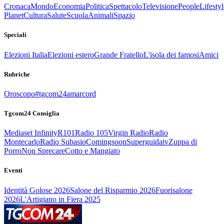
Cronaca
Mondo
Economia
Politica
Spettacolo
Televisione
People
Lifestyl
Planet
Cultura
Salute
Scuola
Animali
Spazio
Speciali
Elezioni Italia
Elezioni estero
Grande Fratello
L'isola dei famosi
Amici
Rubriche
Oroscopo
#tgcom24amarcord
Tgcom24 Consiglia
Mediaset Infinity
R101
Radio 105
Virgin Radio
Radio
Montecarlo
Radio Subasio
Comingsoon
Superguidatv
Zuppa di
Porro
Non Sprecare
Cotto e Mangiato
Eventi
Identità Golose 2026
Salone del Risparmio 2026
Fuorisalone
2026
L'Artigiano in Fiera 2025