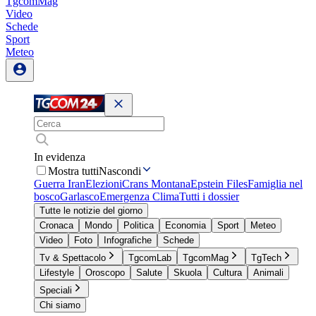
TgcomMag
Video
Schede
Sport
Meteo
In evidenza
Mostra tutti
Nascondi
Guerra Iran
Elezioni
Crans Montana
Epstein Files
Famiglia nel
bosco
Garlasco
Emergenza Clima
Tutti i dossier
Tutte le notizie del giorno
Cronaca
Mondo
Politica
Economia
Sport
Meteo
Video
Foto
Infografiche
Schede
Tv & Spettacolo
TgcomLab
TgcomMag
TgTech
Lifestyle
Oroscopo
Salute
Skuola
Cultura
Animali
Speciali
Chi siamo