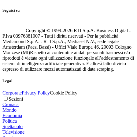
Seguici su
Copyright © 1999-
2026
RTI S.p.A. Business Digital -
P.Iva 03976881007 - Tutti i diritti riservati - Per la pubblicità
Mediamond S.p.A. - RTI S.p.A., Mediaset N.V., sede legale
Amsterdam (Paesi Bassi) - Uffici Viale Europa 46, 20093 Cologno
Monzese (MI)
Rispetto ai contenuti e ai dati personali trasmessi e/o
riprodotti è vietata ogni utilizzazione funzionale all’addestramento di
sistemi di intelligenza artificiale generativa. È altresì fatto divieto
espresso di utilizzare mezzi automatizzati di data scraping.
Legal
Corporate
Privacy Policy
Cookie Policy
Sezioni
Cronaca
Mondo
Economia
Politica
Spettacolo
Televisione