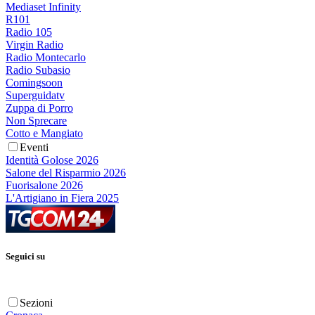
Mediaset Infinity
R101
Radio 105
Virgin Radio
Radio Montecarlo
Radio Subasio
Comingsoon
Superguidatv
Zuppa di Porro
Non Sprecare
Cotto e Mangiato
Eventi
Identità Golose 2026
Salone del Risparmio 2026
Fuorisalone 2026
L'Artigiano in Fiera 2025
Seguici su
Sezioni