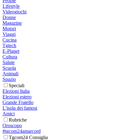
People
Lifestyle
Videogiochi
Donne
Magazine
Motori
Viaggi
Cucina
Tgtech
E-Planet
Cultura
Salute
Scuola
Animali
Spazio
Speciali
Elezioni Italia
Elezioni estero
Grande Fratello
L'isola dei famosi
Amici
Rubriche
Oroscopo
#tgcom24amarcord
Tgcom24 Consiglia