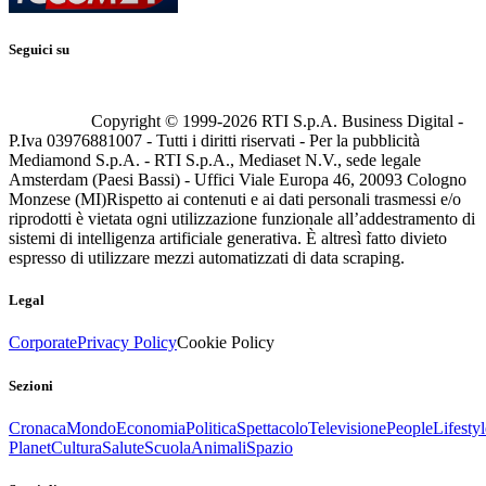
Seguici su
Copyright © 1999-
2026
RTI S.p.A. Business Digital -
P.Iva 03976881007 - Tutti i diritti riservati - Per la pubblicità
Mediamond S.p.A. - RTI S.p.A., Mediaset N.V., sede legale
Amsterdam (Paesi Bassi) - Uffici Viale Europa 46, 20093 Cologno
Monzese (MI)
Rispetto ai contenuti e ai dati personali trasmessi e/o
riprodotti è vietata ogni utilizzazione funzionale all’addestramento di
sistemi di intelligenza artificiale generativa. È altresì fatto divieto
espresso di utilizzare mezzi automatizzati di data scraping.
Legal
Corporate
Privacy Policy
Cookie Policy
Sezioni
Cronaca
Mondo
Economia
Politica
Spettacolo
Televisione
People
Lifestyl
Planet
Cultura
Salute
Scuola
Animali
Spazio