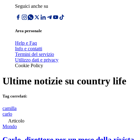
Seguici anche su
Area personale
Help e Faq
Info e contatti
Termini del servizio
Utilizzo dati e privacy
Cookie Policy
Ultime notizie su
country life
Tag correlati:
camilla
carlo
Articolo
Mondo
Carlo, direttore per un mese della rivista