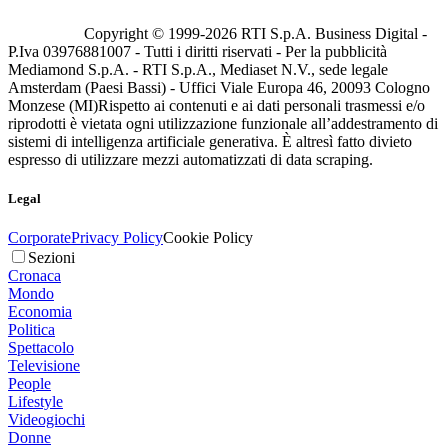
Copyright © 1999-
2026
RTI S.p.A. Business Digital -
P.Iva 03976881007 - Tutti i diritti riservati - Per la pubblicità
Mediamond S.p.A. - RTI S.p.A., Mediaset N.V., sede legale
Amsterdam (Paesi Bassi) - Uffici Viale Europa 46, 20093 Cologno
Monzese (MI)
Rispetto ai contenuti e ai dati personali trasmessi e/o
riprodotti è vietata ogni utilizzazione funzionale all’addestramento di
sistemi di intelligenza artificiale generativa. È altresì fatto divieto
espresso di utilizzare mezzi automatizzati di data scraping.
Legal
Corporate
Privacy Policy
Cookie Policy
Sezioni
Cronaca
Mondo
Economia
Politica
Spettacolo
Televisione
People
Lifestyle
Videogiochi
Donne