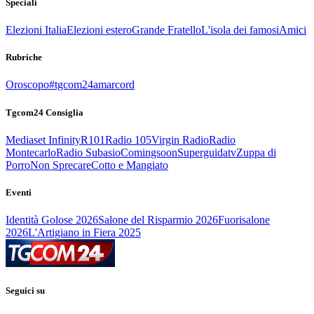
Speciali
Elezioni Italia
Elezioni estero
Grande Fratello
L'isola dei famosi
Amici
Rubriche
Oroscopo
#tgcom24amarcord
Tgcom24 Consiglia
Mediaset Infinity
R101
Radio 105
Virgin Radio
Radio
Montecarlo
Radio Subasio
Comingsoon
Superguidatv
Zuppa di
Porro
Non Sprecare
Cotto e Mangiato
Eventi
Identità Golose 2026
Salone del Risparmio 2026
Fuorisalone
2026
L'Artigiano in Fiera 2025
Seguici su