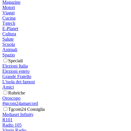
Magazine
Motori
Viaggi
Cucina
Tgtech
E-Planet
Cultura
Salute
Scuola
Animali
Spazio
Speciali
Elezioni Italia
Elezioni estero
Grande Fratello
L'isola dei famosi
Amici
Rubriche
Oroscopo
#tgcom24amarcord
Tgcom24 Consiglia
Mediaset Infinity
R101
Radio 105
Virgin Radio