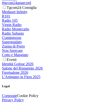
#tgcom24amarcord
Tgcom24 Consiglia
Mediaset Infinity
R101
Radio 105
Virgin Radio
Radio Montecarlo
Radio Subasio
Comingsoon
Superguidatv
Zuppa di Porro
Non Sprecare
Cotto e Mangiato
Eventi
Identità Golose 2026
Salone del Risparmio 2026
Fuorisalone 2026
L'Artigiano in Fiera 2025
Legal
Corporate
Cookie Policy
Privacy Policy