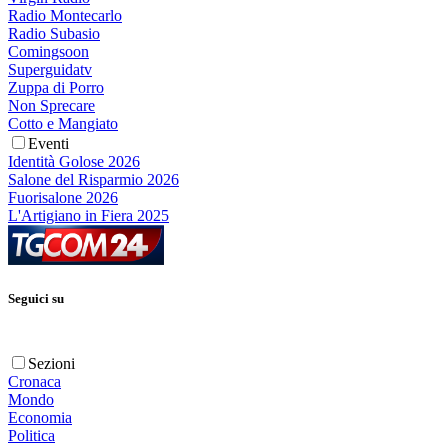
Radio Montecarlo
Radio Subasio
Comingsoon
Superguidatv
Zuppa di Porro
Non Sprecare
Cotto e Mangiato
Eventi
Identità Golose 2026
Salone del Risparmio 2026
Fuorisalone 2026
L'Artigiano in Fiera 2025
Seguici su
Sezioni
Cronaca
Mondo
Economia
Politica