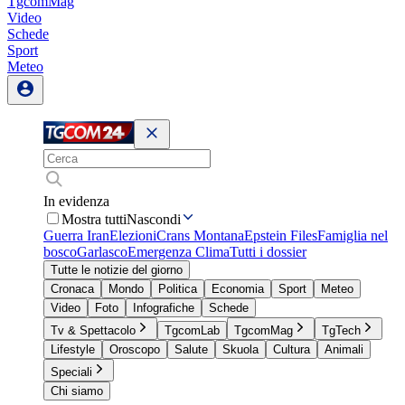
TgcomMag
Video
Schede
Sport
Meteo
In evidenza
Mostra tutti
Nascondi
Guerra Iran
Elezioni
Crans Montana
Epstein Files
Famiglia nel
bosco
Garlasco
Emergenza Clima
Tutti i dossier
Tutte le notizie del giorno
Cronaca
Mondo
Politica
Economia
Sport
Meteo
Video
Foto
Infografiche
Schede
Tv & Spettacolo
TgcomLab
TgcomMag
TgTech
Lifestyle
Oroscopo
Salute
Skuola
Cultura
Animali
Speciali
Chi siamo