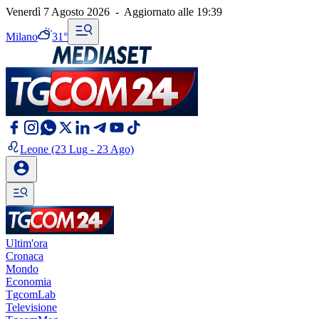
Venerdì 7 Agosto 2026
-
Aggiornato alle
19:39
Milano
31°
Leone
(23 Lug - 23 Ago)
Ultim'ora
Cronaca
Mondo
Economia
TgcomLab
Televisione