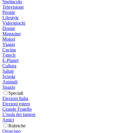
Spettacolo
Televisione
People
Lifestyle
Videogiochi
Donne
Magazine
Motori
Viaggi
Cucina
Tgtech
E-Planet
Cultura
Salute
Scuola
Animali
Spazio
Speciali
Elezioni Italia
Elezioni estero
Grande Fratello
L'isola dei famosi
Amici
Rubriche
Oroscopo