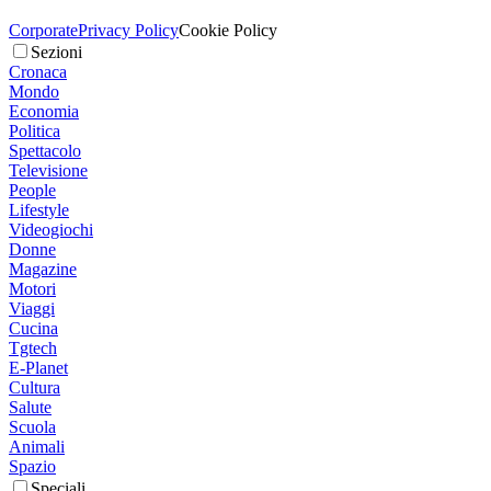
Corporate
Privacy Policy
Cookie Policy
Sezioni
Cronaca
Mondo
Economia
Politica
Spettacolo
Televisione
People
Lifestyle
Videogiochi
Donne
Magazine
Motori
Viaggi
Cucina
Tgtech
E-Planet
Cultura
Salute
Scuola
Animali
Spazio
Speciali