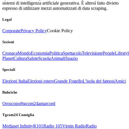
sistemi di intelligenza artificiale generativa. È altresì fatto divieto
espresso di utilizzare mezzi automatizzati di data scraping.
Legal
Corporate
Privacy Policy
Cookie Policy
Sezioni
Cronaca
Mondo
Economia
Politica
Spettacolo
Televisione
People
Lifestyl
Planet
Cultura
Salute
Scuola
Animali
Spazio
Speciali
Elezioni Italia
Elezioni estero
Grande Fratello
L'isola dei famosi
Amici
Rubriche
Oroscopo
#tgcom24amarcord
Tgcom24 Consiglia
Mediaset Infinity
R101
Radio 105
Virgin Radio
Radio