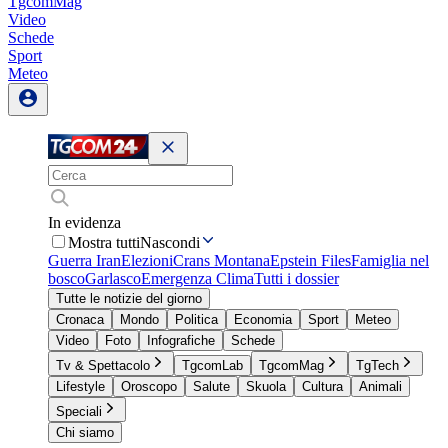
TgcomMag
Video
Schede
Sport
Meteo
In evidenza
Mostra tutti
Nascondi
Guerra Iran
Elezioni
Crans Montana
Epstein Files
Famiglia nel
bosco
Garlasco
Emergenza Clima
Tutti i dossier
Tutte le notizie del giorno
Cronaca
Mondo
Politica
Economia
Sport
Meteo
Video
Foto
Infografiche
Schede
Tv & Spettacolo
TgcomLab
TgcomMag
TgTech
Lifestyle
Oroscopo
Salute
Skuola
Cultura
Animali
Speciali
Chi siamo