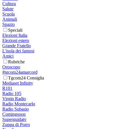
Cultura
Salute
Scuola
Animali
Spazio
Speciali
Elezioni Italia
Elezioni estero
Grande Fratello
L'isola dei famosi
Amici
Rubriche
Oroscopo
#tgcom24amarcord
Tgcom24 Consiglia
Mediaset Infinity
R101
Radio 105
Virgin Radio
Radio Montecarlo
Radio Subasio
Comingsoon
Superguidatv
Zuppa di Porro