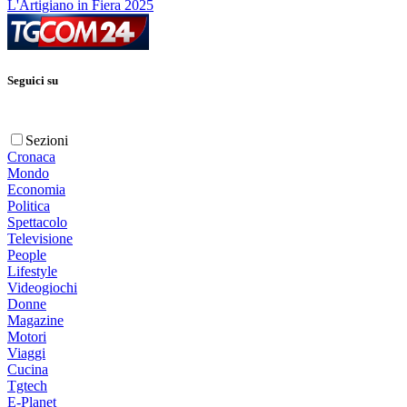
L'Artigiano in Fiera 2025
Seguici su
Sezioni
Cronaca
Mondo
Economia
Politica
Spettacolo
Televisione
People
Lifestyle
Videogiochi
Donne
Magazine
Motori
Viaggi
Cucina
Tgtech
E-Planet