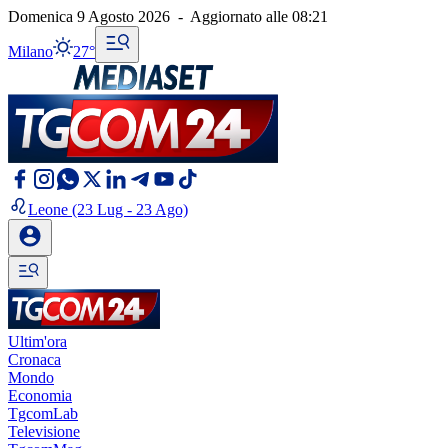
Domenica 9 Agosto 2026
-
Aggiornato alle
08:21
Milano
27°
Leone
(23 Lug - 23 Ago)
Ultim'ora
Cronaca
Mondo
Economia
TgcomLab
Televisione