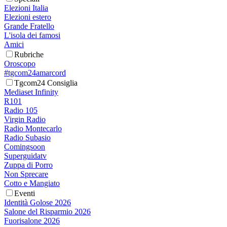
Elezioni Italia
Elezioni estero
Grande Fratello
L'isola dei famosi
Amici
Rubriche
Oroscopo
#tgcom24amarcord
Tgcom24 Consiglia
Mediaset Infinity
R101
Radio 105
Virgin Radio
Radio Montecarlo
Radio Subasio
Comingsoon
Superguidatv
Zuppa di Porro
Non Sprecare
Cotto e Mangiato
Eventi
Identità Golose 2026
Salone del Risparmio 2026
Fuorisalone 2026