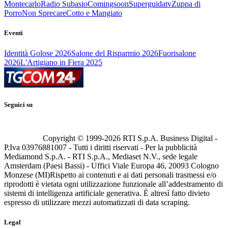
Montecarlo
Radio Subasio
Comingsoon
Superguidatv
Zuppa di
Porro
Non Sprecare
Cotto e Mangiato
Eventi
Identità Golose 2026
Salone del Risparmio 2026
Fuorisalone
2026
L'Artigiano in Fiera 2025
Seguici su
Copyright © 1999-
2026
RTI S.p.A. Business Digital -
P.Iva 03976881007 - Tutti i diritti riservati - Per la pubblicità
Mediamond S.p.A. - RTI S.p.A., Mediaset N.V., sede legale
Amsterdam (Paesi Bassi) - Uffici Viale Europa 46, 20093 Cologno
Monzese (MI)
Rispetto ai contenuti e ai dati personali trasmessi e/o
riprodotti è vietata ogni utilizzazione funzionale all’addestramento di
sistemi di intelligenza artificiale generativa. È altresì fatto divieto
espresso di utilizzare mezzi automatizzati di data scraping.
Legal