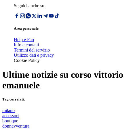
Seguici anche su
Area personale
Help e Faq
Info e contatti
Termini del servizio
Utilizzo dati e privacy
Cookie Policy
Ultime notizie su
corso vittorio
emanuele
Tag correlati:
milano
accessori
boutique
donnavventura