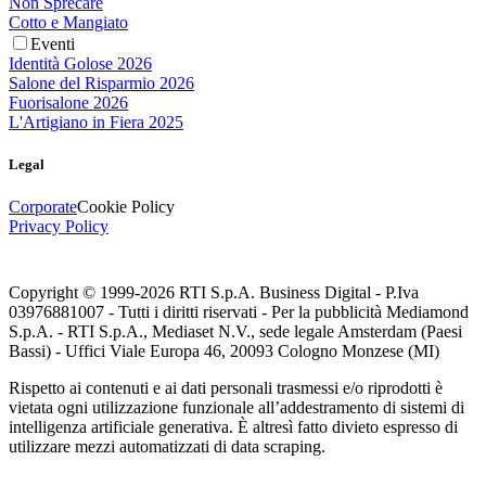
Non Sprecare
Cotto e Mangiato
Eventi
Identità Golose 2026
Salone del Risparmio 2026
Fuorisalone 2026
L'Artigiano in Fiera 2025
Legal
Corporate
Cookie Policy
Privacy Policy
Copyright © 1999-
2026
RTI S.p.A. Business Digital - P.Iva
03976881007 - Tutti i diritti riservati - Per la pubblicità Mediamond
S.p.A. - RTI S.p.A., Mediaset N.V., sede legale Amsterdam (Paesi
Bassi) - Uffici Viale Europa 46, 20093 Cologno Monzese (MI)
Rispetto ai contenuti e ai dati personali trasmessi e/o riprodotti è
vietata ogni utilizzazione funzionale all’addestramento di sistemi di
intelligenza artificiale generativa. È altresì fatto divieto espresso di
utilizzare mezzi automatizzati di data scraping.