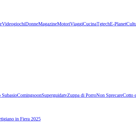
e
Videogiochi
Donne
Magazine
Motori
Viaggi
Cucina
Tgtech
E-Planet
Cult
 Subasio
Comingsoon
Superguidatv
Zuppa di Porro
Non Sprecare
Cotto 
tigiano in Fiera 2025