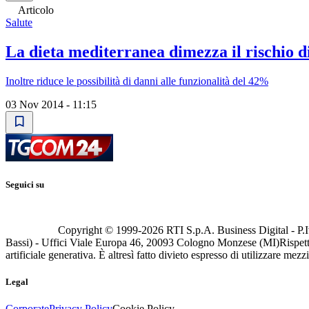
Articolo
Salute
La dieta mediterranea dimezza il rischio di
Inoltre riduce le possibilità di danni alle funzionalità del 42%
03 Nov 2014 - 11:15
Seguici su
Copyright © 1999-
2026
RTI S.p.A. Business Digital - P.I
Bassi) - Uffici Viale Europa 46, 20093 Cologno Monzese (MI)
Rispett
artificiale generativa. È altresì fatto divieto espresso di utilizzare mez
Legal
Corporate
Privacy Policy
Cookie Policy