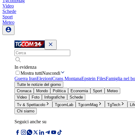
TgcomMag
Video
Schede
Sport
Meteo
In evidenza
Mostra tutti
Nascondi
Guerra Iran
Elezioni
Crans Montana
Epstein Files
Famiglia nel b
Tutte le notizie del giorno
Cronaca
Mondo
Politica
Economia
Sport
Meteo
Video
Foto
Infografiche
Schede
Tv & Spettacolo
TgcomLab
TgcomMag
TgTech
Lif
Chi siamo
Seguici anche su