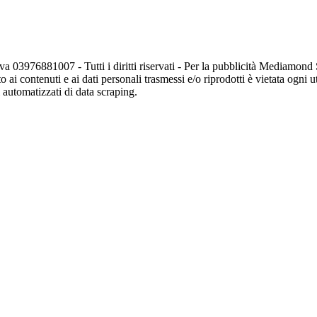
va 03976881007 - Tutti i diritti riservati - Per la pubblicità Mediamon
o ai contenuti e ai dati personali trasmessi e/o riprodotti è vietata ogni 
zi automatizzati di data scraping.