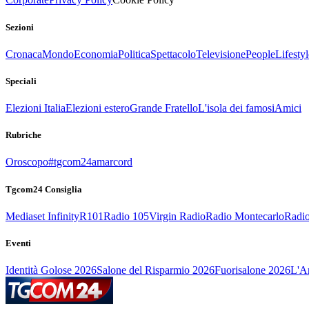
Sezioni
Cronaca
Mondo
Economia
Politica
Spettacolo
Televisione
People
Lifestyl
Speciali
Elezioni Italia
Elezioni estero
Grande Fratello
L'isola dei famosi
Amici
Rubriche
Oroscopo
#tgcom24amarcord
Tgcom24 Consiglia
Mediaset Infinity
R101
Radio 105
Virgin Radio
Radio Montecarlo
Radio
Eventi
Identità Golose 2026
Salone del Risparmio 2026
Fuorisalone 2026
L'Ar