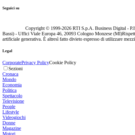
Seguici su
Copyright © 1999-
2026
RTI S.p.A. Business Digital - P.I
Bassi) - Uffici Viale Europa 46, 20093 Cologno Monzese (MI)
Rispett
artificiale generativa. È altresì fatto divieto espresso di utilizzare mez
Legal
Corporate
Privacy Policy
Cookie Policy
Sezioni
Cronaca
Mondo
Economia
Politica
Spettacolo
Televisione
People
Lifestyle
Videogiochi
Donne
Magazine
Motori