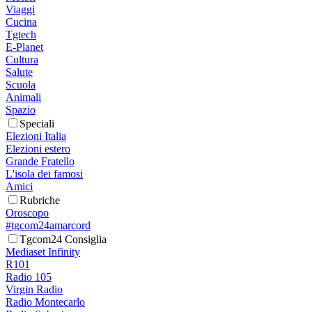
Viaggi
Cucina
Tgtech
E-Planet
Cultura
Salute
Scuola
Animali
Spazio
Speciali
Elezioni Italia
Elezioni estero
Grande Fratello
L'isola dei famosi
Amici
Rubriche
Oroscopo
#tgcom24amarcord
Tgcom24 Consiglia
Mediaset Infinity
R101
Radio 105
Virgin Radio
Radio Montecarlo