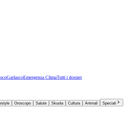
osco
Garlasco
Emergenza Clima
Tutti i dossier
estyle
Oroscopo
Salute
Skuola
Cultura
Animali
Speciali