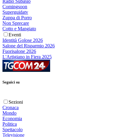
Radio Subasio
Comingsoon
Superguidatv
Zuppa di Porro
Non Sprecare
Cotto e Mangiato
Eventi
Identità Golose 2026
Salone del Risparmio 2026
Fuorisalone 2026
L'Artigiano in Fiera 2025
Seguici su
Sezioni
Cronaca
Mondo
Economia
Politica
Spettacolo
Televisione