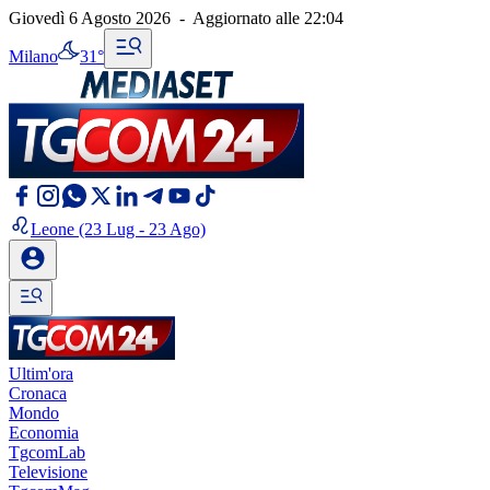
Giovedì 6 Agosto 2026
-
Aggiornato alle
22:04
Milano
31°
Leone
(23 Lug - 23 Ago)
Ultim'ora
Cronaca
Mondo
Economia
TgcomLab
Televisione