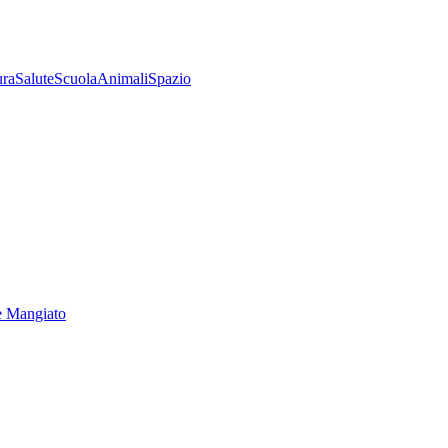
ura
Salute
Scuola
Animali
Spazio
e Mangiato