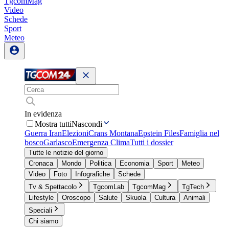
TgcomMag
Video
Schede
Sport
Meteo
In evidenza
Mostra tutti
Nascondi
Guerra Iran
Elezioni
Crans Montana
Epstein Files
Famiglia nel
bosco
Garlasco
Emergenza Clima
Tutti i dossier
Tutte le notizie del giorno
Cronaca
Mondo
Politica
Economia
Sport
Meteo
Video
Foto
Infografiche
Schede
Tv & Spettacolo
TgcomLab
TgcomMag
TgTech
Lifestyle
Oroscopo
Salute
Skuola
Cultura
Animali
Speciali
Chi siamo