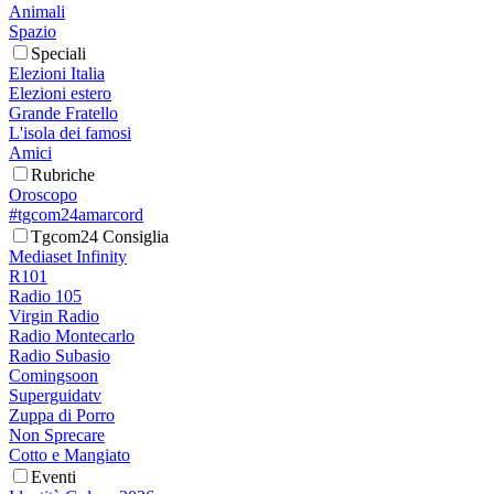
Animali
Spazio
Speciali
Elezioni Italia
Elezioni estero
Grande Fratello
L'isola dei famosi
Amici
Rubriche
Oroscopo
#tgcom24amarcord
Tgcom24 Consiglia
Mediaset Infinity
R101
Radio 105
Virgin Radio
Radio Montecarlo
Radio Subasio
Comingsoon
Superguidatv
Zuppa di Porro
Non Sprecare
Cotto e Mangiato
Eventi