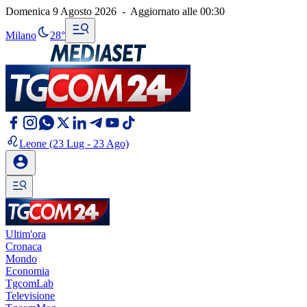
Domenica 9 Agosto 2026
-
Aggiornato alle
00:30
Milano
28°
Leone
(23 Lug - 23 Ago)
Ultim'ora
Cronaca
Mondo
Economia
TgcomLab
Televisione