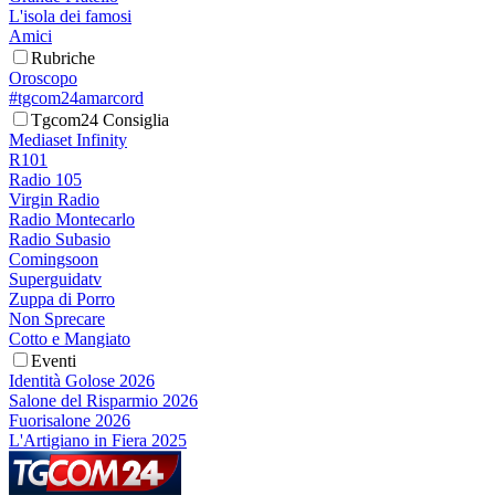
L'isola dei famosi
Amici
Rubriche
Oroscopo
#tgcom24amarcord
Tgcom24 Consiglia
Mediaset Infinity
R101
Radio 105
Virgin Radio
Radio Montecarlo
Radio Subasio
Comingsoon
Superguidatv
Zuppa di Porro
Non Sprecare
Cotto e Mangiato
Eventi
Identità Golose 2026
Salone del Risparmio 2026
Fuorisalone 2026
L'Artigiano in Fiera 2025