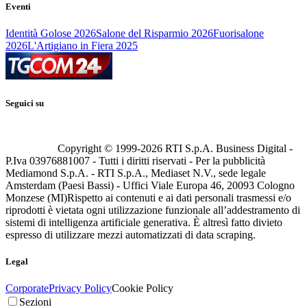
Eventi
Identità Golose 2026
Salone del Risparmio 2026
Fuorisalone
2026
L'Artigiano in Fiera 2025
Seguici su
Copyright © 1999-
2026
RTI S.p.A. Business Digital -
P.Iva 03976881007 - Tutti i diritti riservati - Per la pubblicità
Mediamond S.p.A. - RTI S.p.A., Mediaset N.V., sede legale
Amsterdam (Paesi Bassi) - Uffici Viale Europa 46, 20093 Cologno
Monzese (MI)
Rispetto ai contenuti e ai dati personali trasmessi e/o
riprodotti è vietata ogni utilizzazione funzionale all’addestramento di
sistemi di intelligenza artificiale generativa. È altresì fatto divieto
espresso di utilizzare mezzi automatizzati di data scraping.
Legal
Corporate
Privacy Policy
Cookie Policy
Sezioni