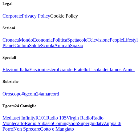
Legal
Corporate
Privacy Policy
Cookie Policy
Sezioni
Cronaca
Mondo
Economia
Politica
Spettacolo
Televisione
People
Lifestyl
Planet
Cultura
Salute
Scuola
Animali
Spazio
Speciali
Elezioni Italia
Elezioni estero
Grande Fratello
L'isola dei famosi
Amici
Rubriche
Oroscopo
#tgcom24amarcord
Tgcom24 Consiglia
Mediaset Infinity
R101
Radio 105
Virgin Radio
Radio
Montecarlo
Radio Subasio
Comingsoon
Superguidatv
Zuppa di
Porro
Non Sprecare
Cotto e Mangiato