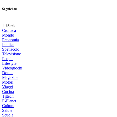
Seguici su
Sezioni
Cronaca
Mondo
Economia
Politica
Spettacolo
Televisione
People
Lifestyle
Videogiochi
Donne
Magazine
Motori
Viaggi
Cucina
Tgtech
E-Planet
Cultura
Salute
Scuola