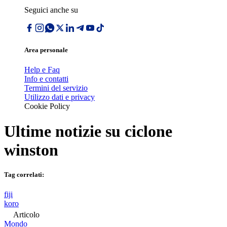
Seguici anche su
Area personale
Help e Faq
Info e contatti
Termini del servizio
Utilizzo dati e privacy
Cookie Policy
Ultime notizie su
ciclone
winston
Tag correlati:
fiji
koro
Articolo
Mondo