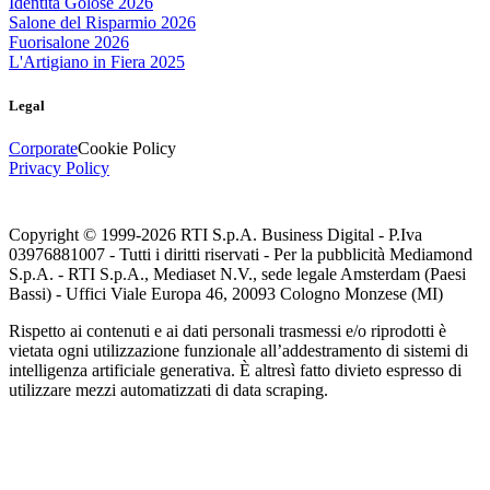
Identità Golose 2026
Salone del Risparmio 2026
Fuorisalone 2026
L'Artigiano in Fiera 2025
Legal
Corporate
Cookie Policy
Privacy Policy
Copyright © 1999-
2026
RTI S.p.A. Business Digital - P.Iva
03976881007 - Tutti i diritti riservati - Per la pubblicità Mediamond
S.p.A. - RTI S.p.A., Mediaset N.V., sede legale Amsterdam (Paesi
Bassi) - Uffici Viale Europa 46, 20093 Cologno Monzese (MI)
Rispetto ai contenuti e ai dati personali trasmessi e/o riprodotti è
vietata ogni utilizzazione funzionale all’addestramento di sistemi di
intelligenza artificiale generativa. È altresì fatto divieto espresso di
utilizzare mezzi automatizzati di data scraping.