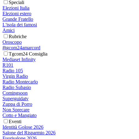
Speciali
Elezioni Italia
Elezioni estero
Grande Fratello
L'isola dei famosi
Amici
Rubriche
Oroscopo
#tgcom24amarcord
Tgcom24 Consiglia
Mediaset Infinity
R101
Radio 105
Virgin Radio
Radio Montecarlo
Radio Subasio
Comingsoon
Superguidatv
Zuppa di Porro
Non Sprecare
Cotto e Mangiato
Eventi
Identità Golose 2026
Salone del Risparmio 2026
Fuorisalone 2026