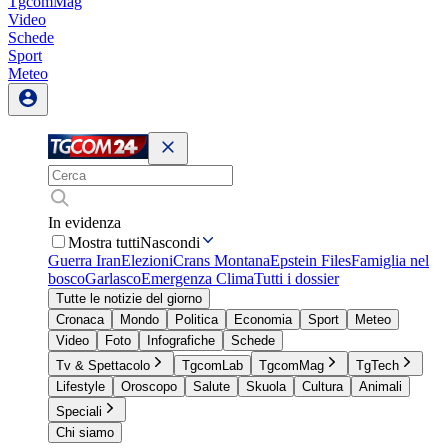
TgcomMag
Video
Schede
Sport
Meteo
In evidenza
Mostra tutti
Nascondi
Guerra Iran
Elezioni
Crans Montana
Epstein Files
Famiglia nel
bosco
Garlasco
Emergenza Clima
Tutti i dossier
Tutte le notizie del giorno
Cronaca
Mondo
Politica
Economia
Sport
Meteo
Video
Foto
Infografiche
Schede
Tv & Spettacolo
TgcomLab
TgcomMag
TgTech
Lifestyle
Oroscopo
Salute
Skuola
Cultura
Animali
Speciali
Chi siamo