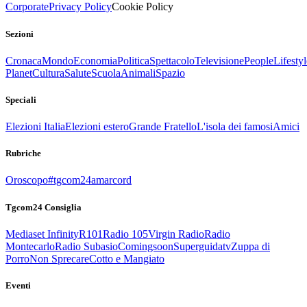
Corporate
Privacy Policy
Cookie Policy
Sezioni
Cronaca
Mondo
Economia
Politica
Spettacolo
Televisione
People
Lifestyl
Planet
Cultura
Salute
Scuola
Animali
Spazio
Speciali
Elezioni Italia
Elezioni estero
Grande Fratello
L'isola dei famosi
Amici
Rubriche
Oroscopo
#tgcom24amarcord
Tgcom24 Consiglia
Mediaset Infinity
R101
Radio 105
Virgin Radio
Radio
Montecarlo
Radio Subasio
Comingsoon
Superguidatv
Zuppa di
Porro
Non Sprecare
Cotto e Mangiato
Eventi