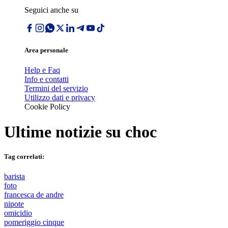
Seguici anche su
Area personale
Help e Faq
Info e contatti
Termini del servizio
Utilizzo dati e privacy
Cookie Policy
Ultime notizie su
choc
Tag correlati:
barista
foto
francesca de andre
nipote
omicidio
pomeriggio cinque