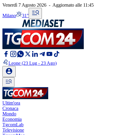
Venerdì 7 Agosto 2026
-
Aggiornato alle
11:45
Milano
31°
Leone
(23 Lug - 23 Ago)
Ultim'ora
Cronaca
Mondo
Economia
TgcomLab
Televisione