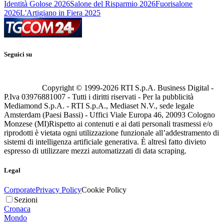
Identità Golose 2026
Salone del Risparmio 2026
Fuorisalone
2026
L'Artigiano in Fiera 2025
Seguici su
Copyright © 1999-
2026
RTI S.p.A. Business Digital -
P.Iva 03976881007 - Tutti i diritti riservati - Per la pubblicità
Mediamond S.p.A. - RTI S.p.A., Mediaset N.V., sede legale
Amsterdam (Paesi Bassi) - Uffici Viale Europa 46, 20093 Cologno
Monzese (MI)
Rispetto ai contenuti e ai dati personali trasmessi e/o
riprodotti è vietata ogni utilizzazione funzionale all’addestramento di
sistemi di intelligenza artificiale generativa. È altresì fatto divieto
espresso di utilizzare mezzi automatizzati di data scraping.
Legal
Corporate
Privacy Policy
Cookie Policy
Sezioni
Cronaca
Mondo