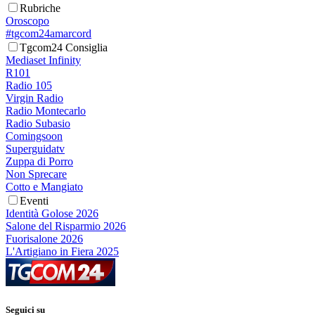
Rubriche
Oroscopo
#tgcom24amarcord
Tgcom24 Consiglia
Mediaset Infinity
R101
Radio 105
Virgin Radio
Radio Montecarlo
Radio Subasio
Comingsoon
Superguidatv
Zuppa di Porro
Non Sprecare
Cotto e Mangiato
Eventi
Identità Golose 2026
Salone del Risparmio 2026
Fuorisalone 2026
L'Artigiano in Fiera 2025
Seguici su