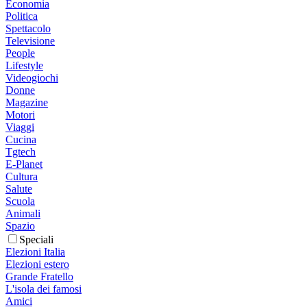
Economia
Politica
Spettacolo
Televisione
People
Lifestyle
Videogiochi
Donne
Magazine
Motori
Viaggi
Cucina
Tgtech
E-Planet
Cultura
Salute
Scuola
Animali
Spazio
Speciali
Elezioni Italia
Elezioni estero
Grande Fratello
L'isola dei famosi
Amici