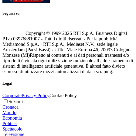
Seguici su
Copyright © 1999-
2026
RTI S.p.A. Business Digital -
P.Iva 03976881007 - Tutti i diritti riservati - Per la pubblicità
Mediamond S.p.A. - RTI S.p.A., Mediaset N.V., sede legale
Amsterdam (Paesi Bassi) - Uffici Viale Europa 46, 20093 Cologno
Monzese (MI)
Rispetto ai contenuti e ai dati personali trasmessi e/o
riprodotti è vietata ogni utilizzazione funzionale all’addestramento di
sistemi di intelligenza artificiale generativa. È altresì fatto divieto
espresso di utilizzare mezzi automatizzati di data scraping.
Legal
Corporate
Privacy Policy
Cookie Policy
Sezioni
Cronaca
Mondo
Economia
Politica
Spettacolo
Televisione