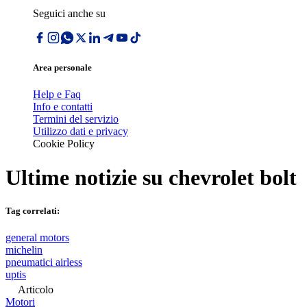
Seguici anche su
Area personale
Help e Faq
Info e contatti
Termini del servizio
Utilizzo dati e privacy
Cookie Policy
Ultime notizie su
chevrolet bolt
Tag correlati:
general motors
michelin
pneumatici airless
uptis
Articolo
Motori