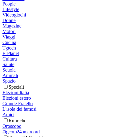
People
Lifestyle
Videogiochi
Donne
Magazine
Motori
Viaggi
Cucina
Tgtech
E-Planet
Cultura
Salute
Scuola
Animali
Spazio
Speciali
Elezioni Italia
Elezioni estero
Grande Fratello
L'isola dei famosi
Amici
Rubriche
Oroscopo
#tgcom24amarcord