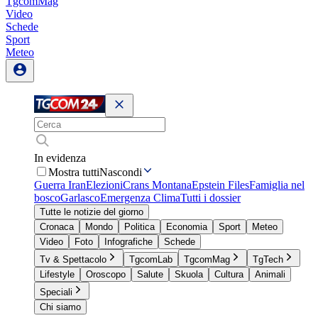
TgcomMag
Video
Schede
Sport
Meteo
In evidenza
Mostra tutti
Nascondi
Guerra Iran
Elezioni
Crans Montana
Epstein Files
Famiglia nel
bosco
Garlasco
Emergenza Clima
Tutti i dossier
Tutte le notizie del giorno
Cronaca
Mondo
Politica
Economia
Sport
Meteo
Video
Foto
Infografiche
Schede
Tv & Spettacolo
TgcomLab
TgcomMag
TgTech
Lifestyle
Oroscopo
Salute
Skuola
Cultura
Animali
Speciali
Chi siamo