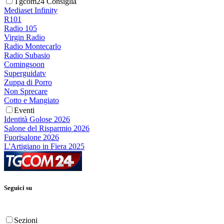
Tgcom24 Consiglia
Mediaset Infinity
R101
Radio 105
Virgin Radio
Radio Montecarlo
Radio Subasio
Comingsoon
Superguidatv
Zuppa di Porro
Non Sprecare
Cotto e Mangiato
Eventi
Identità Golose 2026
Salone del Risparmio 2026
Fuorisalone 2026
L'Artigiano in Fiera 2025
Seguici su
Sezioni