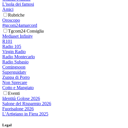
L'isola dei famosi
Amici
Rubriche
Oroscopo
#tgcom24amarcord
Tgcom24 Consiglia
Mediaset Infinity
R101
Radio 105
Virgin Radio
Radio Montecarlo
Radio Subasio
Comingsoon
Superguidatv
Zuppa di Porro
Non Sprecare
Cotto e Mangiato
Eventi
Identità Golose 2026
Salone del Risparmio 2026
Fuorisalone 2026
L'Artigiano in Fiera 2025
Legal