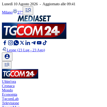
Lunedì 10 Agosto 2026
-
Aggiornato alle
09:41
Milano
27°
Leone
(23 Lug - 23 Ago)
Ultim'ora
Cronaca
Mondo
Economia
TgcomLab
Televisione