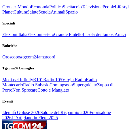
Cronaca
Mondo
Economia
Politica
Spettacolo
Televisione
People
Lifestyl
Planet
Cultura
Salute
Scuola
Animali
Spazio
Speciali
Elezioni Italia
Elezioni estero
Grande Fratello
L'isola dei famosi
Amici
Rubriche
Oroscopo
#tgcom24amarcord
Tgcom24 Consiglia
Mediaset Infinity
R101
Radio 105
Virgin Radio
Radio
Montecarlo
Radio Subasio
Comingsoon
Superguidatv
Zuppa di
Porro
Non Sprecare
Cotto e Mangiato
Eventi
Identità Golose 2026
Salone del Risparmio 2026
Fuorisalone
2026
L'Artigiano in Fiera 2025