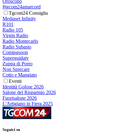
Oroscopo
#tgcom24amarcord
Tgcom24 Consiglia
Mediaset Infinity
R101
Radio 105
Virgin Radio
Radio Montecarlo
Radio Subasio
Comingsoon
Superguidatv
Zuppa di Porro
Non Sprecare
Cotto e Mangiato
Eventi
Identità Golose 2026
Salone del Risparmio 2026
Fuorisalone 2026
L'Artigiano in Fiera 2025
Seguici su