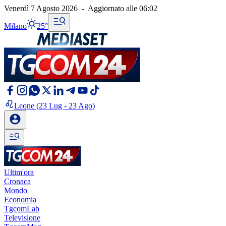
Venerdì 7 Agosto 2026
-
Aggiornato alle
06:02
Milano
25°
Leone
(23 Lug - 23 Ago)
Ultim'ora
Cronaca
Mondo
Economia
TgcomLab
Televisione