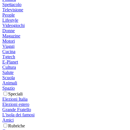
Spettacolo
Televisione
People
Lifestyle
Videogiochi
Donne
Magazine
Motori
Viaggi
Cucina
Tgtech
E-Planet
Cultura
Salute
Scuola
Animali
Spazio
Speciali
Elezioni Italia
Elezioni estero
Grande Fratello
L'isola dei famosi
Amici
Rubriche