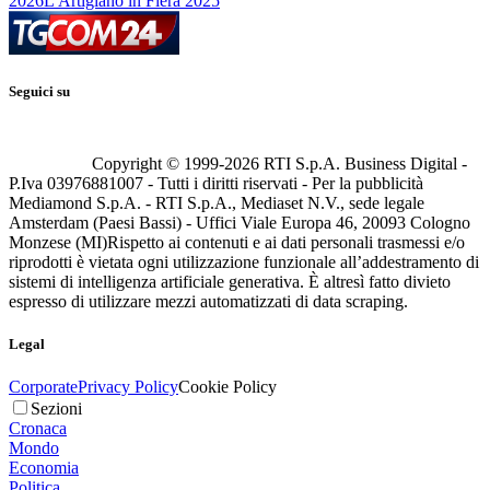
2026
L'Artigiano in Fiera 2025
Seguici su
Copyright © 1999-
2026
RTI S.p.A. Business Digital -
P.Iva 03976881007 - Tutti i diritti riservati - Per la pubblicità
Mediamond S.p.A. - RTI S.p.A., Mediaset N.V., sede legale
Amsterdam (Paesi Bassi) - Uffici Viale Europa 46, 20093 Cologno
Monzese (MI)
Rispetto ai contenuti e ai dati personali trasmessi e/o
riprodotti è vietata ogni utilizzazione funzionale all’addestramento di
sistemi di intelligenza artificiale generativa. È altresì fatto divieto
espresso di utilizzare mezzi automatizzati di data scraping.
Legal
Corporate
Privacy Policy
Cookie Policy
Sezioni
Cronaca
Mondo
Economia
Politica