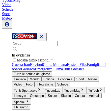
TgcomMag
Video
Schede
Sport
Meteo
In evidenza
Mostra tutti
Nascondi
Guerra Iran
Elezioni
Crans Montana
Epstein Files
Famiglia nel
bosco
Garlasco
Emergenza Clima
Tutti i dossier
Tutte le notizie del giorno
Cronaca
Mondo
Politica
Economia
Sport
Meteo
Video
Foto
Infografiche
Schede
Tv & Spettacolo
TgcomLab
TgcomMag
TgTech
Lifestyle
Oroscopo
Salute
Skuola
Cultura
Animali
Speciali
Chi siamo