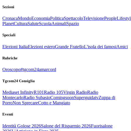
Sezioni
Cronaca
Mondo
Economia
Politica
Spettacolo
Televisione
People
Lifestyl
Planet
Cultura
Salute
Scuola
Animali
Spazio
Speciali
Elezioni Italia
Elezioni estero
Grande Fratello
L'isola dei famosi
Amici
Rubriche
Oroscopo
#tgcom24amarcord
Tgcom24 Consiglia
Mediaset Infinity
R101
Radio 105
Virgin Radio
Radio
Montecarlo
Radio Subasio
Comingsoon
Superguidatv
Zuppa di
Porro
Non Sprecare
Cotto e Mangiato
Eventi
Identità Golose 2026
Salone del Risparmio 2026
Fuorisalone