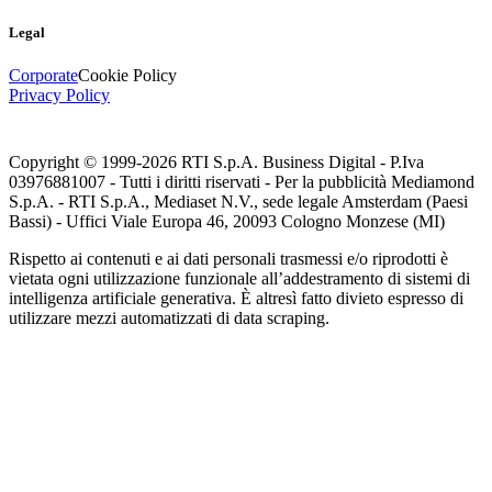
Legal
Corporate
Cookie Policy
Privacy Policy
Copyright © 1999-
2026
RTI S.p.A. Business Digital - P.Iva
03976881007 - Tutti i diritti riservati - Per la pubblicità Mediamond
S.p.A. - RTI S.p.A., Mediaset N.V., sede legale Amsterdam (Paesi
Bassi) - Uffici Viale Europa 46, 20093 Cologno Monzese (MI)
Rispetto ai contenuti e ai dati personali trasmessi e/o riprodotti è
vietata ogni utilizzazione funzionale all’addestramento di sistemi di
intelligenza artificiale generativa. È altresì fatto divieto espresso di
utilizzare mezzi automatizzati di data scraping.