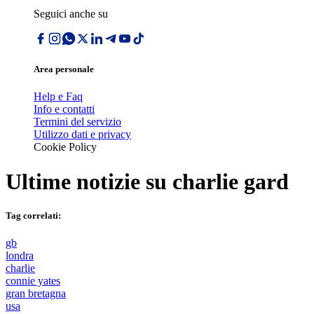
Seguici anche su
Area personale
Help e Faq
Info e contatti
Termini del servizio
Utilizzo dati e privacy
Cookie Policy
Ultime notizie su
charlie gard
Tag correlati:
gb
londra
charlie
connie yates
gran bretagna
usa