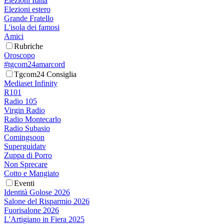
Elezioni Italia
Elezioni estero
Grande Fratello
L'isola dei famosi
Amici
Rubriche
Oroscopo
#tgcom24amarcord
Tgcom24 Consiglia
Mediaset Infinity
R101
Radio 105
Virgin Radio
Radio Montecarlo
Radio Subasio
Comingsoon
Superguidatv
Zuppa di Porro
Non Sprecare
Cotto e Mangiato
Eventi
Identità Golose 2026
Salone del Risparmio 2026
Fuorisalone 2026
L'Artigiano in Fiera 2025