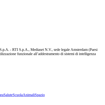
d S.p.A. - RTI S.p.A., Mediaset N.V., sede legale Amsterdam (Paesi
utilizzazione funzionale all’addestramento di sistemi di intelligenza
ura
Salute
Scuola
Animali
Spazio