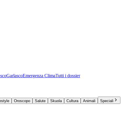
osco
Garlasco
Emergenza Clima
Tutti i dossier
estyle
Oroscopo
Salute
Skuola
Cultura
Animali
Speciali