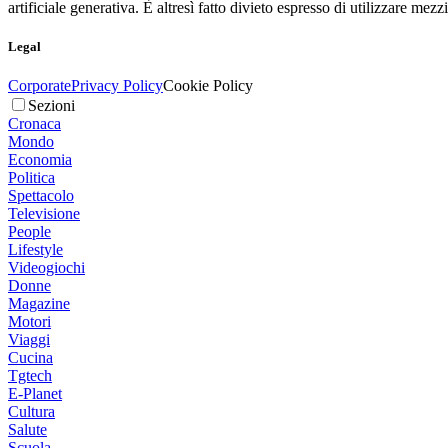
artificiale generativa. È altresì fatto divieto espresso di utilizzare mez
Legal
Corporate
Privacy Policy
Cookie Policy
Sezioni
Cronaca
Mondo
Economia
Politica
Spettacolo
Televisione
People
Lifestyle
Videogiochi
Donne
Magazine
Motori
Viaggi
Cucina
Tgtech
E-Planet
Cultura
Salute
Scuola