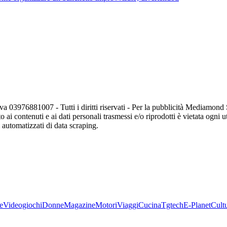
va 03976881007 - Tutti i diritti riservati - Per la pubblicità Mediamon
o ai contenuti e ai dati personali trasmessi e/o riprodotti è vietata ogni 
zi automatizzati di data scraping.
e
Videogiochi
Donne
Magazine
Motori
Viaggi
Cucina
Tgtech
E-Planet
Cult