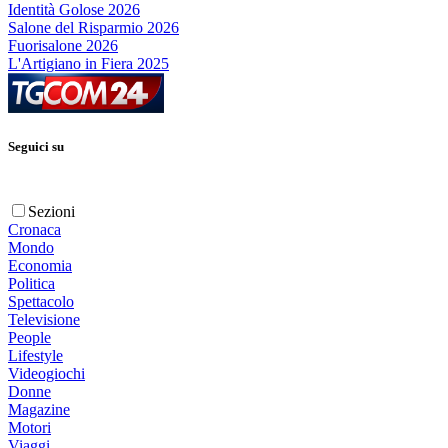
Identità Golose 2026
Salone del Risparmio 2026
Fuorisalone 2026
L'Artigiano in Fiera 2025
Seguici su
Sezioni
Cronaca
Mondo
Economia
Politica
Spettacolo
Televisione
People
Lifestyle
Videogiochi
Donne
Magazine
Motori
Viaggi