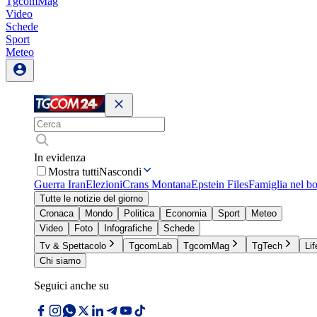
TgcomMag
Video
Schede
Sport
Meteo
In evidenza
Mostra tutti
Nascondi
Guerra Iran
Elezioni
Crans Montana
Epstein Files
Famiglia nel b
Tutte le notizie del giorno
Cronaca
Mondo
Politica
Economia
Sport
Meteo
Video
Foto
Infografiche
Schede
Tv & Spettacolo
TgcomLab
TgcomMag
TgTech
Lif
Chi siamo
Seguici anche su