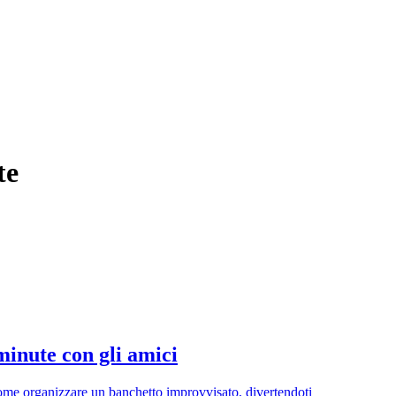
te
minute con gli amici
 come organizzare un banchetto improvvisato, divertendoti