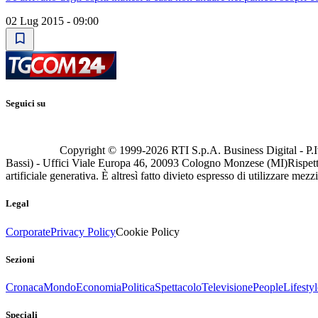
02 Lug 2015 - 09:00
Seguici su
Copyright © 1999-
2026
RTI S.p.A. Business Digital - P.I
Bassi) - Uffici Viale Europa 46, 20093 Cologno Monzese (MI)
Rispett
artificiale generativa. È altresì fatto divieto espresso di utilizzare mez
Legal
Corporate
Privacy Policy
Cookie Policy
Sezioni
Cronaca
Mondo
Economia
Politica
Spettacolo
Televisione
People
Lifestyl
Speciali