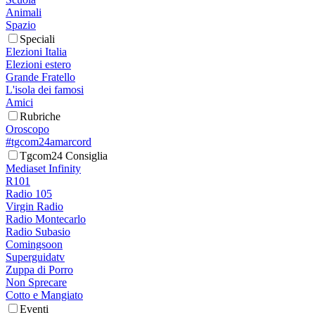
Animali
Spazio
Speciali
Elezioni Italia
Elezioni estero
Grande Fratello
L'isola dei famosi
Amici
Rubriche
Oroscopo
#tgcom24amarcord
Tgcom24 Consiglia
Mediaset Infinity
R101
Radio 105
Virgin Radio
Radio Montecarlo
Radio Subasio
Comingsoon
Superguidatv
Zuppa di Porro
Non Sprecare
Cotto e Mangiato
Eventi