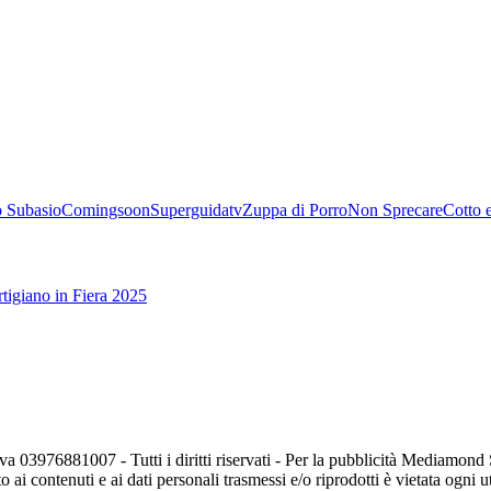
 Subasio
Comingsoon
Superguidatv
Zuppa di Porro
Non Sprecare
Cotto 
tigiano in Fiera 2025
va 03976881007 - Tutti i diritti riservati - Per la pubblicità Mediamon
o ai contenuti e ai dati personali trasmessi e/o riprodotti è vietata ogni 