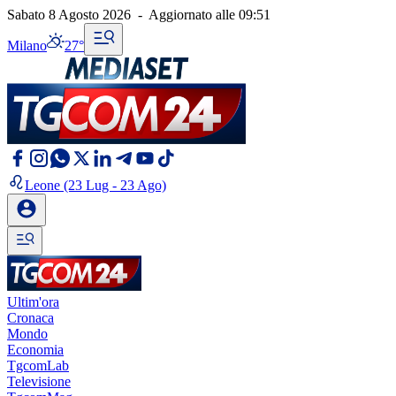
Sabato 8 Agosto 2026
-
Aggiornato alle
09:51
Milano
27°
Leone
(23 Lug - 23 Ago)
Ultim'ora
Cronaca
Mondo
Economia
TgcomLab
Televisione