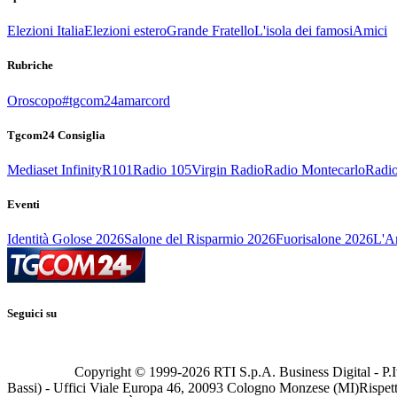
Elezioni Italia
Elezioni estero
Grande Fratello
L'isola dei famosi
Amici
Rubriche
Oroscopo
#tgcom24amarcord
Tgcom24 Consiglia
Mediaset Infinity
R101
Radio 105
Virgin Radio
Radio Montecarlo
Radio
Eventi
Identità Golose 2026
Salone del Risparmio 2026
Fuorisalone 2026
L'Ar
Seguici su
Copyright © 1999-
2026
RTI S.p.A. Business Digital - P.I
Bassi) - Uffici Viale Europa 46, 20093 Cologno Monzese (MI)
Rispett