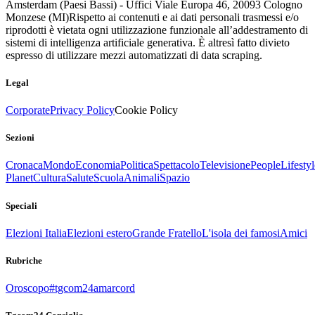
Amsterdam (Paesi Bassi) - Uffici Viale Europa 46, 20093 Cologno
Monzese (MI)
Rispetto ai contenuti e ai dati personali trasmessi e/o
riprodotti è vietata ogni utilizzazione funzionale all’addestramento di
sistemi di intelligenza artificiale generativa. È altresì fatto divieto
espresso di utilizzare mezzi automatizzati di data scraping.
Legal
Corporate
Privacy Policy
Cookie Policy
Sezioni
Cronaca
Mondo
Economia
Politica
Spettacolo
Televisione
People
Lifestyl
Planet
Cultura
Salute
Scuola
Animali
Spazio
Speciali
Elezioni Italia
Elezioni estero
Grande Fratello
L'isola dei famosi
Amici
Rubriche
Oroscopo
#tgcom24amarcord