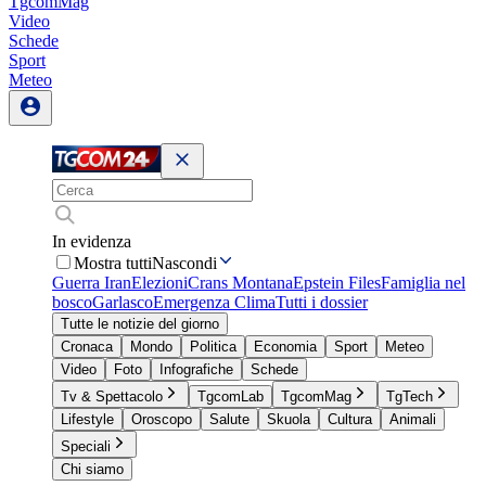
TgcomMag
Video
Schede
Sport
Meteo
In evidenza
Mostra tutti
Nascondi
Guerra Iran
Elezioni
Crans Montana
Epstein Files
Famiglia nel
bosco
Garlasco
Emergenza Clima
Tutti i dossier
Tutte le notizie del giorno
Cronaca
Mondo
Politica
Economia
Sport
Meteo
Video
Foto
Infografiche
Schede
Tv & Spettacolo
TgcomLab
TgcomMag
TgTech
Lifestyle
Oroscopo
Salute
Skuola
Cultura
Animali
Speciali
Chi siamo