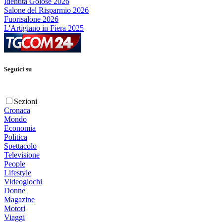
Identità Golose 2026
Salone del Risparmio 2026
Fuorisalone 2026
L'Artigiano in Fiera 2025
Seguici su
Sezioni
Cronaca
Mondo
Economia
Politica
Spettacolo
Televisione
People
Lifestyle
Videogiochi
Donne
Magazine
Motori
Viaggi