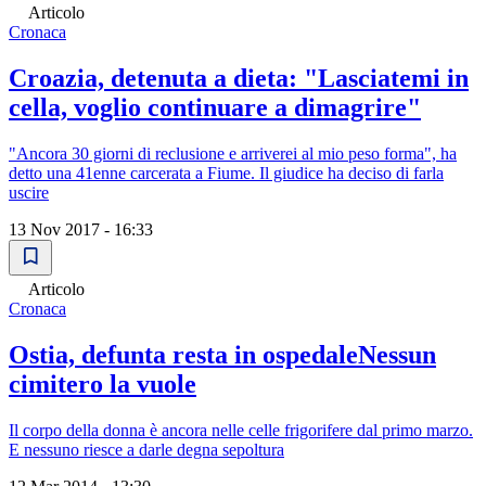
Articolo
Cronaca
Croazia, detenuta a dieta: "Lasciatemi in
cella, voglio continuare a dimagrire"
"Ancora 30 giorni di reclusione e arriverei al mio peso forma", ha
detto una 41enne carcerata a Fiume. Il giudice ha deciso di farla
uscire
13 Nov 2017 - 16:33
Articolo
Cronaca
Ostia, defunta resta in ospedaleNessun
cimitero la vuole
Il corpo della donna è ancora nelle celle frigorifere dal primo marzo.
E nessuno riesce a darle degna sepoltura