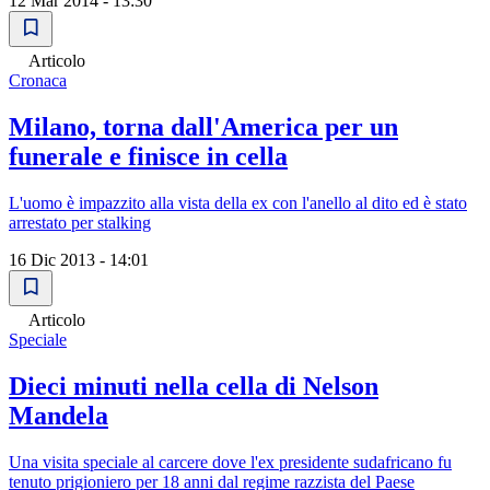
12 Mar 2014 - 13:30
Articolo
Cronaca
Milano, torna dall'America per un
funerale e finisce in cella
L'uomo è impazzito alla vista della ex con l'anello al dito ed è stato
arrestato per stalking
16 Dic 2013 - 14:01
Articolo
Speciale
Dieci minuti nella cella di Nelson
Mandela
Una visita speciale al carcere dove l'ex presidente sudafricano fu
tenuto prigioniero per 18 anni dal regime razzista del Paese