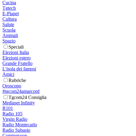
Cucina
Tgtech
E-Planet
Cultura
Salute
Scuola
Animali
Spazio
Speciali
Elezioni Italia
Elezioni estero
Grande Fratello
L'isola dei famosi
Amici
Rubriche
Oroscopo
#tgcom24amarcord
Tgcom24 Consiglia
Mediaset Infinity
R101
Radio 105
Virgin Radio
Radio Montecarlo
Radio Subasio
Comingsoon