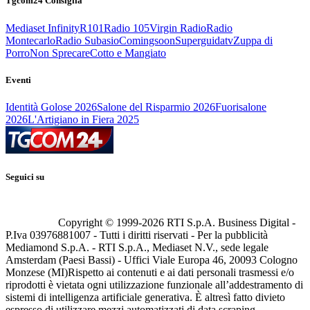
Tgcom24 Consiglia
Mediaset Infinity
R101
Radio 105
Virgin Radio
Radio
Montecarlo
Radio Subasio
Comingsoon
Superguidatv
Zuppa di
Porro
Non Sprecare
Cotto e Mangiato
Eventi
Identità Golose 2026
Salone del Risparmio 2026
Fuorisalone
2026
L'Artigiano in Fiera 2025
Seguici su
Copyright © 1999-
2026
RTI S.p.A. Business Digital -
P.Iva 03976881007 - Tutti i diritti riservati - Per la pubblicità
Mediamond S.p.A. - RTI S.p.A., Mediaset N.V., sede legale
Amsterdam (Paesi Bassi) - Uffici Viale Europa 46, 20093 Cologno
Monzese (MI)
Rispetto ai contenuti e ai dati personali trasmessi e/o
riprodotti è vietata ogni utilizzazione funzionale all’addestramento di
sistemi di intelligenza artificiale generativa. È altresì fatto divieto
espresso di utilizzare mezzi automatizzati di data scraping.