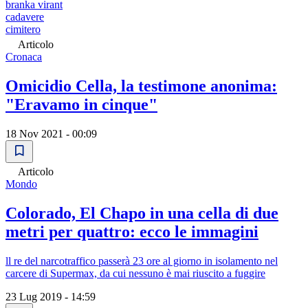
branka virant
cadavere
cimitero
Articolo
Cronaca
Omicidio Cella, la testimone anonima:
"Eravamo in cinque"
18 Nov 2021 - 00:09
Articolo
Mondo
Colorado, El Chapo in una cella di due
metri per quattro: ecco le immagini
ll re del narcotraffico passerà 23 ore al giorno in isolamento nel
carcere di Supermax, da cui nessuno è mai riuscito a fuggire
23 Lug 2019 - 14:59