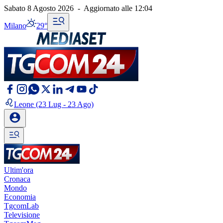
Sabato 8 Agosto 2026
-
Aggiornato alle
12:04
Milano
29°
Leone
(23 Lug - 23 Ago)
Ultim'ora
Cronaca
Mondo
Economia
TgcomLab
Televisione