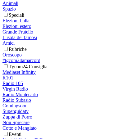
Animali
Spazio
Speciali
Elezioni Italia
Elezioni estero
Grande Fratello
L'isola dei famosi
Amici
Rubriche
Oroscopo
#tgcom24amarcord
Tgcom24 Consiglia
Mediaset Infinity
R101
Radio 105
Virgin Radio
Radio Montecarlo
Radio Subasio
Comingsoon
Superguidatv
Zuppa di Porro
Non Sprecare
Cotto e Mangiato
Eventi