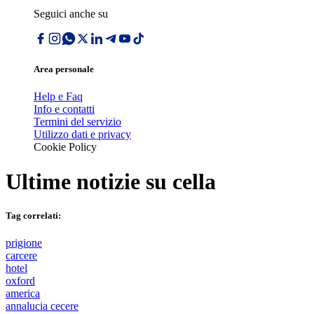
Seguici anche su
Area personale
Help e Faq
Info e contatti
Termini del servizio
Utilizzo dati e privacy
Cookie Policy
Ultime notizie su
cella
Tag correlati:
prigione
carcere
hotel
oxford
america
annalucia cecere