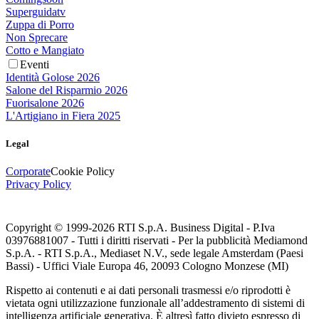
Superguidatv
Zuppa di Porro
Non Sprecare
Cotto e Mangiato
Eventi
Identità Golose 2026
Salone del Risparmio 2026
Fuorisalone 2026
L'Artigiano in Fiera 2025
Legal
Corporate
Cookie Policy
Privacy Policy
Copyright © 1999-
2026
RTI S.p.A. Business Digital - P.Iva
03976881007 - Tutti i diritti riservati - Per la pubblicità Mediamond
S.p.A. - RTI S.p.A., Mediaset N.V., sede legale Amsterdam (Paesi
Bassi) - Uffici Viale Europa 46, 20093 Cologno Monzese (MI)
Rispetto ai contenuti e ai dati personali trasmessi e/o riprodotti è
vietata ogni utilizzazione funzionale all’addestramento di sistemi di
intelligenza artificiale generativa. È altresì fatto divieto espresso di