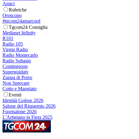
Amici
Rubriche
Oroscopo
#tgcom24amarcord
Tgcom24 Consiglia
Mediaset Infinity
R101
Radio 105
Virgin Radio
Radio Montecarlo
Radio Subasio
Comingsoon
Superguidatv
Zuppa di Porro
Non Sprecare
Cotto e Mangiato
Eventi
Identità Golose 2026
Salone del Risparmio 2026
Fuorisalone 2026
L'Artigiano in Fiera 2025