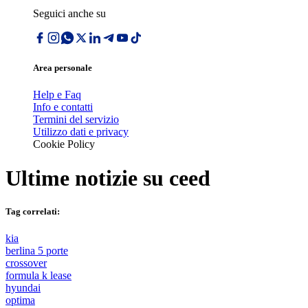
Seguici anche su
Area personale
Help e Faq
Info e contatti
Termini del servizio
Utilizzo dati e privacy
Cookie Policy
Ultime notizie su
ceed
Tag correlati:
kia
berlina 5 porte
crossover
formula k lease
hyundai
optima