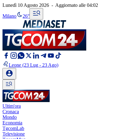
Lunedì 10 Agosto 2026
-
Aggiornato alle
04:02
Milano
26°
Leone
(23 Lug - 23 Ago)
Ultim'ora
Cronaca
Mondo
Economia
TgcomLab
Televisione