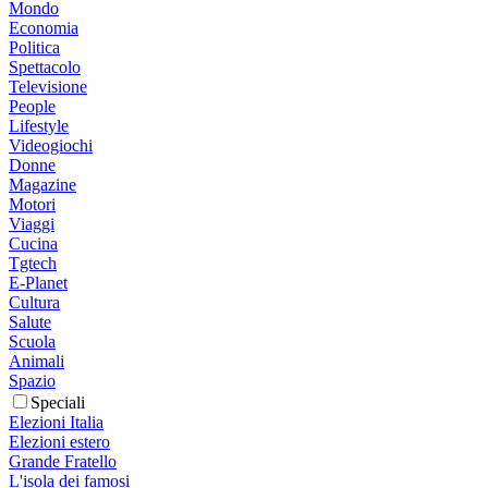
Mondo
Economia
Politica
Spettacolo
Televisione
People
Lifestyle
Videogiochi
Donne
Magazine
Motori
Viaggi
Cucina
Tgtech
E-Planet
Cultura
Salute
Scuola
Animali
Spazio
Speciali
Elezioni Italia
Elezioni estero
Grande Fratello
L'isola dei famosi