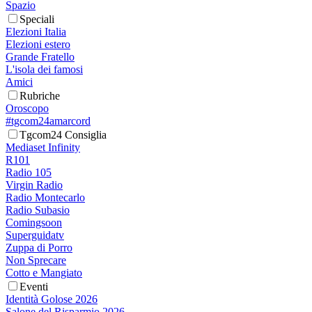
Spazio
Speciali
Elezioni Italia
Elezioni estero
Grande Fratello
L'isola dei famosi
Amici
Rubriche
Oroscopo
#tgcom24amarcord
Tgcom24 Consiglia
Mediaset Infinity
R101
Radio 105
Virgin Radio
Radio Montecarlo
Radio Subasio
Comingsoon
Superguidatv
Zuppa di Porro
Non Sprecare
Cotto e Mangiato
Eventi
Identità Golose 2026
Salone del Risparmio 2026