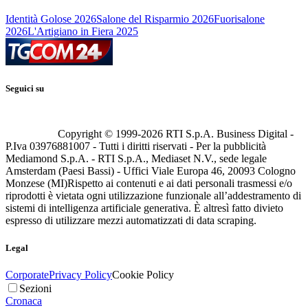
Identità Golose 2026
Salone del Risparmio 2026
Fuorisalone
2026
L'Artigiano in Fiera 2025
Seguici su
Copyright © 1999-
2026
RTI S.p.A. Business Digital -
P.Iva 03976881007 - Tutti i diritti riservati - Per la pubblicità
Mediamond S.p.A. - RTI S.p.A., Mediaset N.V., sede legale
Amsterdam (Paesi Bassi) - Uffici Viale Europa 46, 20093 Cologno
Monzese (MI)
Rispetto ai contenuti e ai dati personali trasmessi e/o
riprodotti è vietata ogni utilizzazione funzionale all’addestramento di
sistemi di intelligenza artificiale generativa. È altresì fatto divieto
espresso di utilizzare mezzi automatizzati di data scraping.
Legal
Corporate
Privacy Policy
Cookie Policy
Sezioni
Cronaca