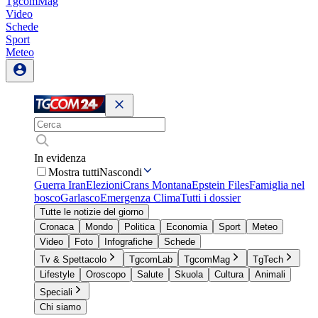
TgcomMag
Video
Schede
Sport
Meteo
In evidenza
Mostra tutti
Nascondi
Guerra Iran
Elezioni
Crans Montana
Epstein Files
Famiglia nel
bosco
Garlasco
Emergenza Clima
Tutti i dossier
Tutte le notizie del giorno
Cronaca
Mondo
Politica
Economia
Sport
Meteo
Video
Foto
Infografiche
Schede
Tv & Spettacolo
TgcomLab
TgcomMag
TgTech
Lifestyle
Oroscopo
Salute
Skuola
Cultura
Animali
Speciali
Chi siamo