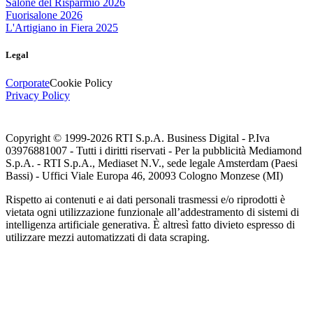
Salone del Risparmio 2026
Fuorisalone 2026
L'Artigiano in Fiera 2025
Legal
Corporate
Cookie Policy
Privacy Policy
Copyright © 1999-
2026
RTI S.p.A. Business Digital - P.Iva
03976881007 - Tutti i diritti riservati - Per la pubblicità Mediamond
S.p.A. - RTI S.p.A., Mediaset N.V., sede legale Amsterdam (Paesi
Bassi) - Uffici Viale Europa 46, 20093 Cologno Monzese (MI)
Rispetto ai contenuti e ai dati personali trasmessi e/o riprodotti è
vietata ogni utilizzazione funzionale all’addestramento di sistemi di
intelligenza artificiale generativa. È altresì fatto divieto espresso di
utilizzare mezzi automatizzati di data scraping.