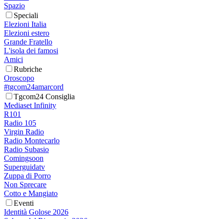
Spazio
Speciali
Elezioni Italia
Elezioni estero
Grande Fratello
L'isola dei famosi
Amici
Rubriche
Oroscopo
#tgcom24amarcord
Tgcom24 Consiglia
Mediaset Infinity
R101
Radio 105
Virgin Radio
Radio Montecarlo
Radio Subasio
Comingsoon
Superguidatv
Zuppa di Porro
Non Sprecare
Cotto e Mangiato
Eventi
Identità Golose 2026