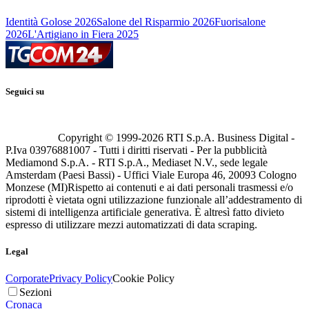
Identità Golose 2026
Salone del Risparmio 2026
Fuorisalone
2026
L'Artigiano in Fiera 2025
Seguici su
Copyright © 1999-
2026
RTI S.p.A. Business Digital -
P.Iva 03976881007 - Tutti i diritti riservati - Per la pubblicità
Mediamond S.p.A. - RTI S.p.A., Mediaset N.V., sede legale
Amsterdam (Paesi Bassi) - Uffici Viale Europa 46, 20093 Cologno
Monzese (MI)
Rispetto ai contenuti e ai dati personali trasmessi e/o
riprodotti è vietata ogni utilizzazione funzionale all’addestramento di
sistemi di intelligenza artificiale generativa. È altresì fatto divieto
espresso di utilizzare mezzi automatizzati di data scraping.
Legal
Corporate
Privacy Policy
Cookie Policy
Sezioni
Cronaca