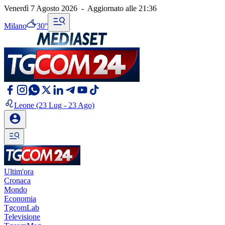
Venerdì 7 Agosto 2026
-
Aggiornato alle
21:36
Milano
30°
Leone
(23 Lug - 23 Ago)
Ultim'ora
Cronaca
Mondo
Economia
TgcomLab
Televisione