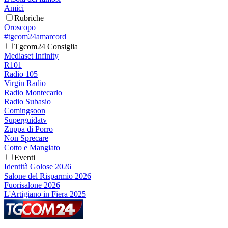
Amici
Rubriche
Oroscopo
#tgcom24amarcord
Tgcom24 Consiglia
Mediaset Infinity
R101
Radio 105
Virgin Radio
Radio Montecarlo
Radio Subasio
Comingsoon
Superguidatv
Zuppa di Porro
Non Sprecare
Cotto e Mangiato
Eventi
Identità Golose 2026
Salone del Risparmio 2026
Fuorisalone 2026
L'Artigiano in Fiera 2025