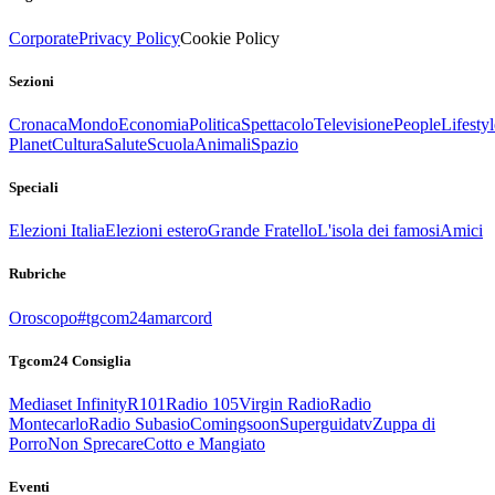
Corporate
Privacy Policy
Cookie Policy
Sezioni
Cronaca
Mondo
Economia
Politica
Spettacolo
Televisione
People
Lifestyl
Planet
Cultura
Salute
Scuola
Animali
Spazio
Speciali
Elezioni Italia
Elezioni estero
Grande Fratello
L'isola dei famosi
Amici
Rubriche
Oroscopo
#tgcom24amarcord
Tgcom24 Consiglia
Mediaset Infinity
R101
Radio 105
Virgin Radio
Radio
Montecarlo
Radio Subasio
Comingsoon
Superguidatv
Zuppa di
Porro
Non Sprecare
Cotto e Mangiato
Eventi