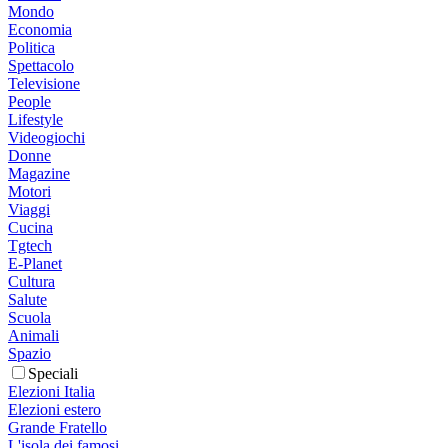
Mondo
Economia
Politica
Spettacolo
Televisione
People
Lifestyle
Videogiochi
Donne
Magazine
Motori
Viaggi
Cucina
Tgtech
E-Planet
Cultura
Salute
Scuola
Animali
Spazio
Speciali
Elezioni Italia
Elezioni estero
Grande Fratello
L'isola dei famosi