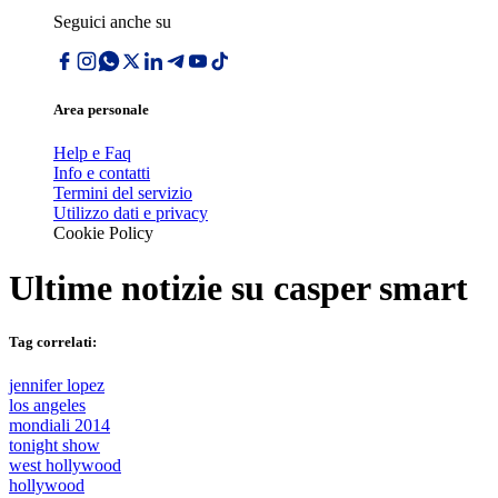
Seguici anche su
Area personale
Help e Faq
Info e contatti
Termini del servizio
Utilizzo dati e privacy
Cookie Policy
Ultime notizie su
casper smart
Tag correlati:
jennifer lopez
los angeles
mondiali 2014
tonight show
west hollywood
hollywood