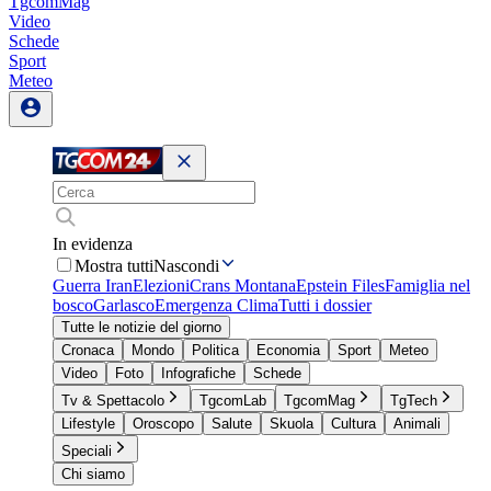
TgcomMag
Video
Schede
Sport
Meteo
In evidenza
Mostra tutti
Nascondi
Guerra Iran
Elezioni
Crans Montana
Epstein Files
Famiglia nel
bosco
Garlasco
Emergenza Clima
Tutti i dossier
Tutte le notizie del giorno
Cronaca
Mondo
Politica
Economia
Sport
Meteo
Video
Foto
Infografiche
Schede
Tv & Spettacolo
TgcomLab
TgcomMag
TgTech
Lifestyle
Oroscopo
Salute
Skuola
Cultura
Animali
Speciali
Chi siamo