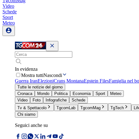
TgcomMag
Video
Schede
Sport
Meteo
In evidenza
Mostra tutti
Nascondi
Guerra Iran
Elezioni
Crans Montana
Epstein Files
Famiglia nel b
Tutte le notizie del giorno
Cronaca
Mondo
Politica
Economia
Sport
Meteo
Video
Foto
Infografiche
Schede
Tv & Spettacolo
TgcomLab
TgcomMag
TgTech
Lif
Chi siamo
Seguici anche su