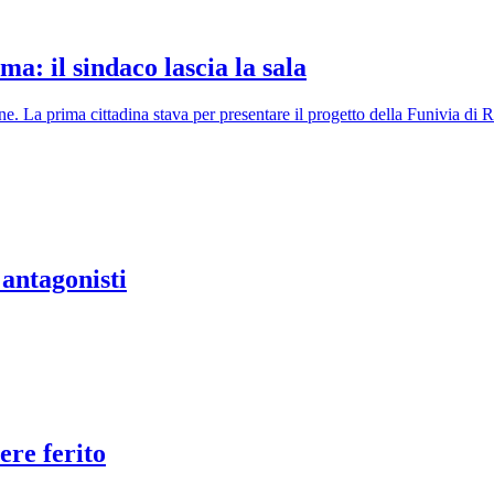
a: il sindaco lascia la sala
dine. La prima cittadina stava per presentare il progetto della Funivia di
antagonisti
ere ferito