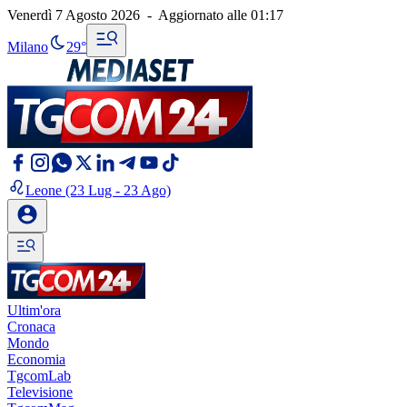
Venerdì 7 Agosto 2026
-
Aggiornato alle
01:17
Milano
29°
Leone
(23 Lug - 23 Ago)
Ultim'ora
Cronaca
Mondo
Economia
TgcomLab
Televisione