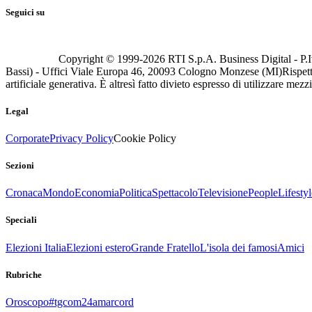
Seguici su
Copyright © 1999-
2026
RTI S.p.A. Business Digital - P.I
Bassi) - Uffici Viale Europa 46, 20093 Cologno Monzese (MI)
Rispett
artificiale generativa. È altresì fatto divieto espresso di utilizzare mez
Legal
Corporate
Privacy Policy
Cookie Policy
Sezioni
Cronaca
Mondo
Economia
Politica
Spettacolo
Televisione
People
Lifestyl
Speciali
Elezioni Italia
Elezioni estero
Grande Fratello
L'isola dei famosi
Amici
Rubriche
Oroscopo
#tgcom24amarcord