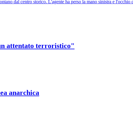
ntano dal centro storico. L'agente ha perso la mano sinistra e l'occhio 
 attentato terroristico"
rea anarchica