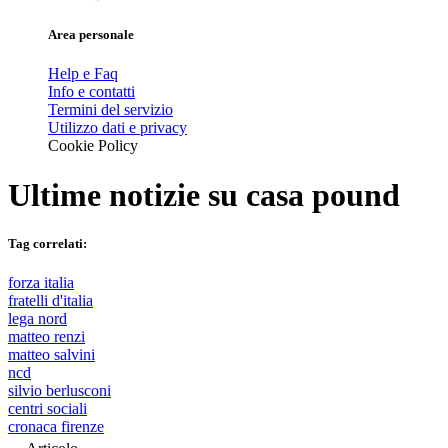
Area personale
Help e Faq
Info e contatti
Termini del servizio
Utilizzo dati e privacy
Cookie Policy
Ultime notizie su
casa pound
Tag correlati:
forza italia
fratelli d'italia
lega nord
matteo renzi
matteo salvini
ncd
silvio berlusconi
centri sociali
cronaca firenze