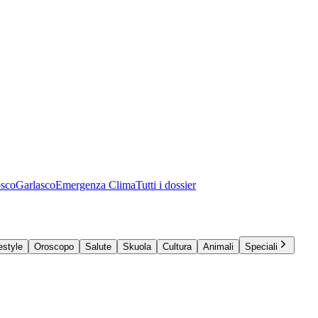
osco
Garlasco
Emergenza Clima
Tutti i dossier
estyle
Oroscopo
Salute
Skuola
Cultura
Animali
Speciali