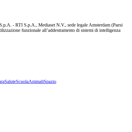
d S.p.A. - RTI S.p.A., Mediaset N.V., sede legale Amsterdam (Paesi
utilizzazione funzionale all’addestramento di sistemi di intelligenza
ura
Salute
Scuola
Animali
Spazio