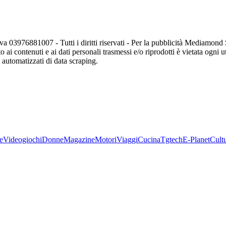
va 03976881007 - Tutti i diritti riservati - Per la pubblicità Mediamon
o ai contenuti e ai dati personali trasmessi e/o riprodotti è vietata ogni 
zi automatizzati di data scraping.
e
Videogiochi
Donne
Magazine
Motori
Viaggi
Cucina
Tgtech
E-Planet
Cult