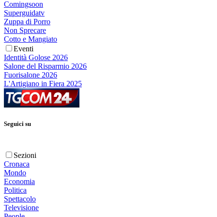
Comingsoon
Superguidatv
Zuppa di Porro
Non Sprecare
Cotto e Mangiato
Eventi
Identità Golose 2026
Salone del Risparmio 2026
Fuorisalone 2026
L'Artigiano in Fiera 2025
Seguici su
Sezioni
Cronaca
Mondo
Economia
Politica
Spettacolo
Televisione
People