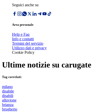
Seguici anche su
Area personale
Help e Faq
Info e contatti
Termini del servizio
Utilizzo dati e privacy
Cookie Policy
Ultime notizie su
carugate
Tag correlati:
milano
disabile
disabili
alluvione
brianza
brugherio