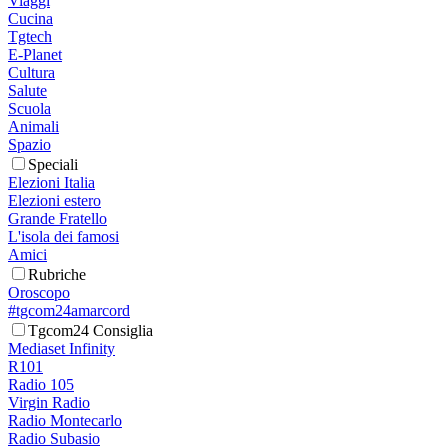
Viaggi
Cucina
Tgtech
E-Planet
Cultura
Salute
Scuola
Animali
Spazio
Speciali
Elezioni Italia
Elezioni estero
Grande Fratello
L'isola dei famosi
Amici
Rubriche
Oroscopo
#tgcom24amarcord
Tgcom24 Consiglia
Mediaset Infinity
R101
Radio 105
Virgin Radio
Radio Montecarlo
Radio Subasio