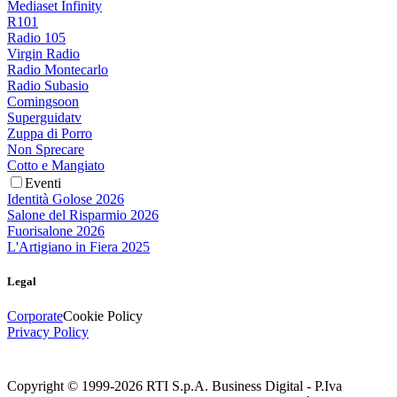
Mediaset Infinity
R101
Radio 105
Virgin Radio
Radio Montecarlo
Radio Subasio
Comingsoon
Superguidatv
Zuppa di Porro
Non Sprecare
Cotto e Mangiato
Eventi
Identità Golose 2026
Salone del Risparmio 2026
Fuorisalone 2026
L'Artigiano in Fiera 2025
Legal
Corporate
Cookie Policy
Privacy Policy
Copyright © 1999-
2026
RTI S.p.A. Business Digital - P.Iva