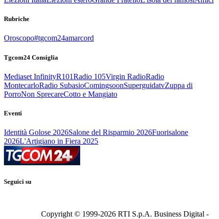
Rubriche
Oroscopo
#tgcom24amarcord
Tgcom24 Consiglia
Mediaset Infinity
R101
Radio 105
Virgin Radio
Radio
Montecarlo
Radio Subasio
Comingsoon
Superguidatv
Zuppa di
Porro
Non Sprecare
Cotto e Mangiato
Eventi
Identità Golose 2026
Salone del Risparmio 2026
Fuorisalone
2026
L'Artigiano in Fiera 2025
Seguici su
Copyright © 1999-
2026
RTI S.p.A. Business Digital -