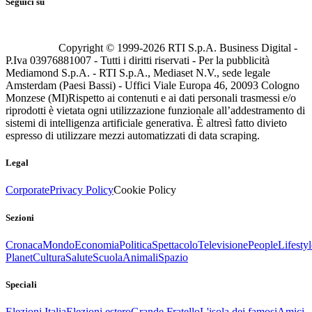
Seguici su
Copyright © 1999-
2026
RTI S.p.A. Business Digital -
P.Iva 03976881007 - Tutti i diritti riservati - Per la pubblicità
Mediamond S.p.A. - RTI S.p.A., Mediaset N.V., sede legale
Amsterdam (Paesi Bassi) - Uffici Viale Europa 46, 20093 Cologno
Monzese (MI)
Rispetto ai contenuti e ai dati personali trasmessi e/o
riprodotti è vietata ogni utilizzazione funzionale all’addestramento di
sistemi di intelligenza artificiale generativa. È altresì fatto divieto
espresso di utilizzare mezzi automatizzati di data scraping.
Legal
Corporate
Privacy Policy
Cookie Policy
Sezioni
Cronaca
Mondo
Economia
Politica
Spettacolo
Televisione
People
Lifestyl
Planet
Cultura
Salute
Scuola
Animali
Spazio
Speciali
Elezioni Italia
Elezioni estero
Grande Fratello
L'isola dei famosi
Amici