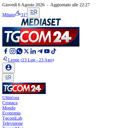
Giovedì 6 Agosto 2026
-
Aggiornato alle
22:27
Milano
31°
Leone
(23 Lug - 23 Ago)
Ultim'ora
Cronaca
Mondo
Economia
TgcomLab
Televisione