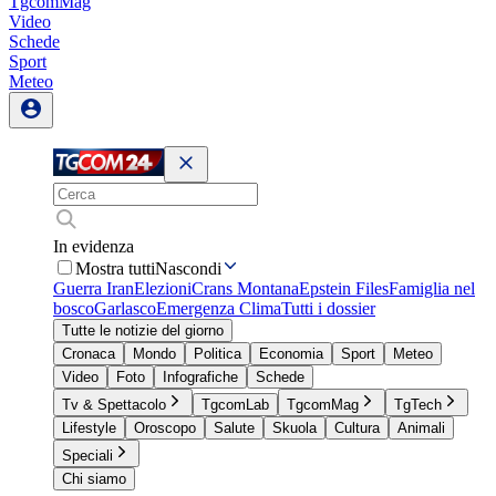
TgcomMag
Video
Schede
Sport
Meteo
In evidenza
Mostra tutti
Nascondi
Guerra Iran
Elezioni
Crans Montana
Epstein Files
Famiglia nel
bosco
Garlasco
Emergenza Clima
Tutti i dossier
Tutte le notizie del giorno
Cronaca
Mondo
Politica
Economia
Sport
Meteo
Video
Foto
Infografiche
Schede
Tv & Spettacolo
TgcomLab
TgcomMag
TgTech
Lifestyle
Oroscopo
Salute
Skuola
Cultura
Animali
Speciali
Chi siamo