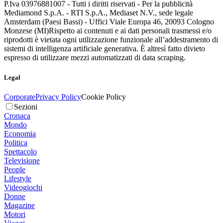
P.Iva 03976881007 - Tutti i diritti riservati - Per la pubblicità
Mediamond S.p.A. - RTI S.p.A., Mediaset N.V., sede legale
Amsterdam (Paesi Bassi) - Uffici Viale Europa 46, 20093 Cologno
Monzese (MI)
Rispetto ai contenuti e ai dati personali trasmessi e/o
riprodotti è vietata ogni utilizzazione funzionale all’addestramento di
sistemi di intelligenza artificiale generativa. È altresì fatto divieto
espresso di utilizzare mezzi automatizzati di data scraping.
Legal
Corporate
Privacy Policy
Cookie Policy
Sezioni
Cronaca
Mondo
Economia
Politica
Spettacolo
Televisione
People
Lifestyle
Videogiochi
Donne
Magazine
Motori