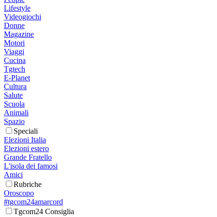
Lifestyle
Videogiochi
Donne
Magazine
Motori
Viaggi
Cucina
Tgtech
E-Planet
Cultura
Salute
Scuola
Animali
Spazio
Speciali
Elezioni Italia
Elezioni estero
Grande Fratello
L'isola dei famosi
Amici
Rubriche
Oroscopo
#tgcom24amarcord
Tgcom24 Consiglia