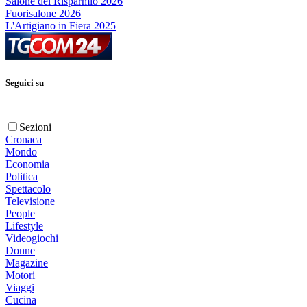
Salone del Risparmio 2026
Fuorisalone 2026
L'Artigiano in Fiera 2025
Seguici su
Sezioni
Cronaca
Mondo
Economia
Politica
Spettacolo
Televisione
People
Lifestyle
Videogiochi
Donne
Magazine
Motori
Viaggi
Cucina