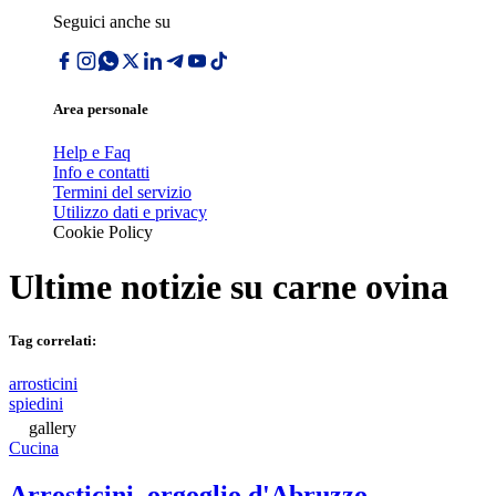
Seguici anche su
Area personale
Help e Faq
Info e contatti
Termini del servizio
Utilizzo dati e privacy
Cookie Policy
Ultime notizie su
carne ovina
Tag correlati:
arrosticini
spiedini
gallery
Cucina
Arrosticini, orgoglio d'Abruzzo