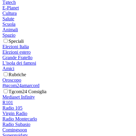
Tgtech
E-Planet
Cultura
Salute
Scuola
Animali
Spazio
Speciali
Elezioni Italia
Elezioni estero
Grande Fratello
L'isola dei famosi
Amici
Rubriche
Oroscopo
#tgcom24amarcord
Tgcom24 Consiglia
Mediaset Infinity
R101
Radio 105
Virgin Radio
Radio Montecarlo
Radio Subasio
Comingsoon
Superguidatv