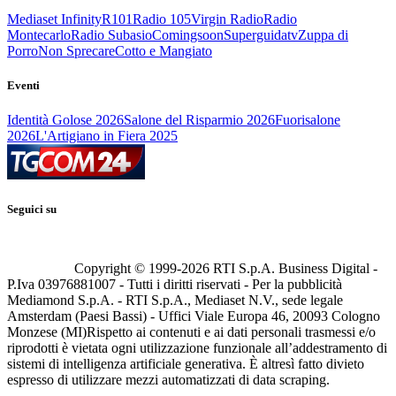
Mediaset Infinity
R101
Radio 105
Virgin Radio
Radio
Montecarlo
Radio Subasio
Comingsoon
Superguidatv
Zuppa di
Porro
Non Sprecare
Cotto e Mangiato
Eventi
Identità Golose 2026
Salone del Risparmio 2026
Fuorisalone
2026
L'Artigiano in Fiera 2025
Seguici su
Copyright © 1999-
2026
RTI S.p.A. Business Digital -
P.Iva 03976881007 - Tutti i diritti riservati - Per la pubblicità
Mediamond S.p.A. - RTI S.p.A., Mediaset N.V., sede legale
Amsterdam (Paesi Bassi) - Uffici Viale Europa 46, 20093 Cologno
Monzese (MI)
Rispetto ai contenuti e ai dati personali trasmessi e/o
riprodotti è vietata ogni utilizzazione funzionale all’addestramento di
sistemi di intelligenza artificiale generativa. È altresì fatto divieto
espresso di utilizzare mezzi automatizzati di data scraping.