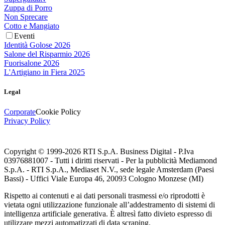
Zuppa di Porro
Non Sprecare
Cotto e Mangiato
Eventi
Identità Golose 2026
Salone del Risparmio 2026
Fuorisalone 2026
L'Artigiano in Fiera 2025
Legal
Corporate
Cookie Policy
Privacy Policy
Copyright © 1999-
2026
RTI S.p.A. Business Digital - P.Iva
03976881007 - Tutti i diritti riservati - Per la pubblicità Mediamond
S.p.A. - RTI S.p.A., Mediaset N.V., sede legale Amsterdam (Paesi
Bassi) - Uffici Viale Europa 46, 20093 Cologno Monzese (MI)
Rispetto ai contenuti e ai dati personali trasmessi e/o riprodotti è
vietata ogni utilizzazione funzionale all’addestramento di sistemi di
intelligenza artificiale generativa. È altresì fatto divieto espresso di
utilizzare mezzi automatizzati di data scraping.