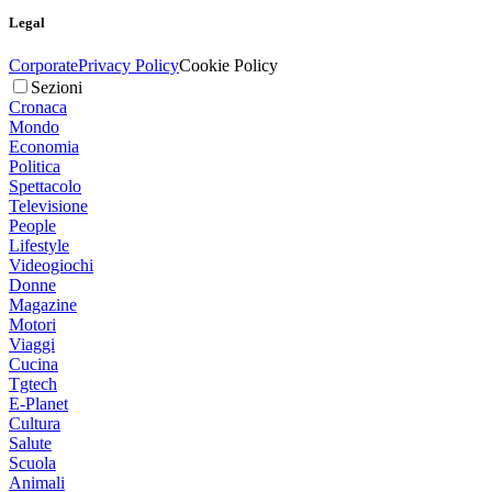
Legal
Corporate
Privacy Policy
Cookie Policy
Sezioni
Cronaca
Mondo
Economia
Politica
Spettacolo
Televisione
People
Lifestyle
Videogiochi
Donne
Magazine
Motori
Viaggi
Cucina
Tgtech
E-Planet
Cultura
Salute
Scuola
Animali