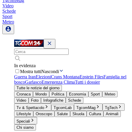
TgcomMag
Video
Schede
Sport
Meteo
In evidenza
Mostra tutti
Nascondi
Guerra Iran
Elezioni
Crans Montana
Epstein Files
Famiglia nel
bosco
Garlasco
Emergenza Clima
Tutti i dossier
Tutte le notizie del giorno
Cronaca
Mondo
Politica
Economia
Sport
Meteo
Video
Foto
Infografiche
Schede
Tv & Spettacolo
TgcomLab
TgcomMag
TgTech
Lifestyle
Oroscopo
Salute
Skuola
Cultura
Animali
Speciali
Chi siamo