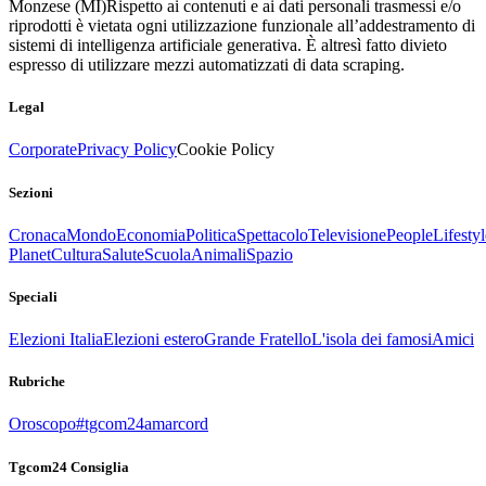
Monzese (MI)
Rispetto ai contenuti e ai dati personali trasmessi e/o
riprodotti è vietata ogni utilizzazione funzionale all’addestramento di
sistemi di intelligenza artificiale generativa. È altresì fatto divieto
espresso di utilizzare mezzi automatizzati di data scraping.
Legal
Corporate
Privacy Policy
Cookie Policy
Sezioni
Cronaca
Mondo
Economia
Politica
Spettacolo
Televisione
People
Lifestyl
Planet
Cultura
Salute
Scuola
Animali
Spazio
Speciali
Elezioni Italia
Elezioni estero
Grande Fratello
L'isola dei famosi
Amici
Rubriche
Oroscopo
#tgcom24amarcord
Tgcom24 Consiglia