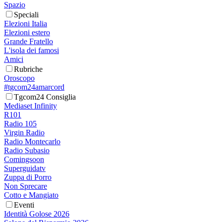
Spazio
Speciali
Elezioni Italia
Elezioni estero
Grande Fratello
L'isola dei famosi
Amici
Rubriche
Oroscopo
#tgcom24amarcord
Tgcom24 Consiglia
Mediaset Infinity
R101
Radio 105
Virgin Radio
Radio Montecarlo
Radio Subasio
Comingsoon
Superguidatv
Zuppa di Porro
Non Sprecare
Cotto e Mangiato
Eventi
Identità Golose 2026