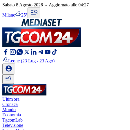
Sabato 8 Agosto 2026
-
Aggiornato alle
04:27
Milano
25°
Leone
(23 Lug - 23 Ago)
Ultim'ora
Cronaca
Mondo
Economia
TgcomLab
Televisione