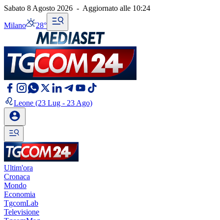
Sabato 8 Agosto 2026
-
Aggiornato alle
10:24
Milano
28°
Leone
(23 Lug - 23 Ago)
Ultim'ora
Cronaca
Mondo
Economia
TgcomLab
Televisione