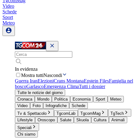
TgcomMag
Video
Schede
Sport
Meteo
In evidenza
Mostra tutti
Nascondi
Guerra Iran
Elezioni
Crans Montana
Epstein Files
Famiglia nel
bosco
Garlasco
Emergenza Clima
Tutti i dossier
Tutte le notizie del giorno
Cronaca
Mondo
Politica
Economia
Sport
Meteo
Video
Foto
Infografiche
Schede
Tv & Spettacolo
TgcomLab
TgcomMag
TgTech
Lifestyle
Oroscopo
Salute
Skuola
Cultura
Animali
Speciali
Chi siamo