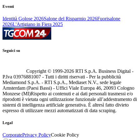
Eventi
Identità Golose 2026
Salone del Risparmio 2026
Fuorisalone
2026
L'Artigiano in Fiera 2025
Seguici su
Copyright © 1999-
2026
RTI S.p.A. Business Digital -
P.Iva 03976881007 - Tutti i diritti riservati - Per la pubblicità
Mediamond S.p.A. - RTI S.p.A., Mediaset N.V., sede legale
Amsterdam (Paesi Bassi) - Uffici Viale Europa 46, 20093 Cologno
Monzese (MI)
Rispetto ai contenuti e ai dati personali trasmessi e/o
riprodotti è vietata ogni utilizzazione funzionale all’addestramento di
sistemi di intelligenza artificiale generativa. È altresì fatto divieto
espresso di utilizzare mezzi automatizzati di data scraping.
Legal
Corporate
Privacy Policy
Cookie Policy