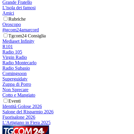
Grande Fratello
L'isola dei famosi
Amici
Rubriche
Oroscopo
#tgcom24amarcord
Tgcom24 Consiglia
Mediaset Infinity
R101
Radio 105
Virgin Radio
Radio Montecarlo
Radio Subasio
Comingsoon
Superguidatv
Zuppa di Porro
Non Sprecare
Cotto e Mangiato
Eventi
Identità Golose 2026
Salone del Risparmio 2026
Fuorisalone 2026
L'Artigiano in Fiera 2025