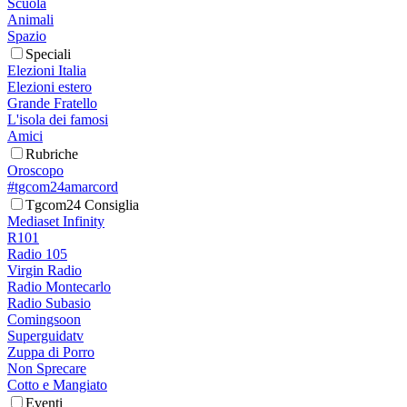
Scuola
Animali
Spazio
Speciali
Elezioni Italia
Elezioni estero
Grande Fratello
L'isola dei famosi
Amici
Rubriche
Oroscopo
#tgcom24amarcord
Tgcom24 Consiglia
Mediaset Infinity
R101
Radio 105
Virgin Radio
Radio Montecarlo
Radio Subasio
Comingsoon
Superguidatv
Zuppa di Porro
Non Sprecare
Cotto e Mangiato
Eventi