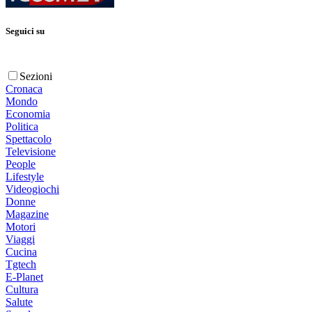
Seguici su
Sezioni
Cronaca
Mondo
Economia
Politica
Spettacolo
Televisione
People
Lifestyle
Videogiochi
Donne
Magazine
Motori
Viaggi
Cucina
Tgtech
E-Planet
Cultura
Salute