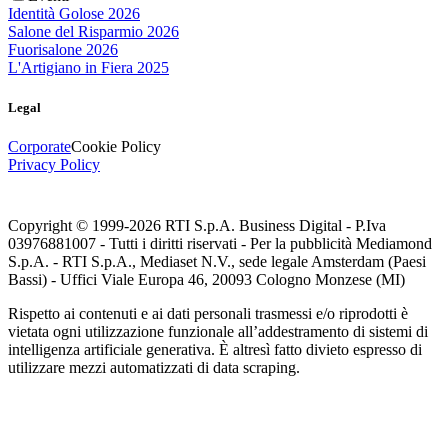
Identità Golose 2026
Salone del Risparmio 2026
Fuorisalone 2026
L'Artigiano in Fiera 2025
Legal
Corporate
Cookie Policy
Privacy Policy
Copyright © 1999-
2026
RTI S.p.A. Business Digital - P.Iva
03976881007 - Tutti i diritti riservati - Per la pubblicità Mediamond
S.p.A. - RTI S.p.A., Mediaset N.V., sede legale Amsterdam (Paesi
Bassi) - Uffici Viale Europa 46, 20093 Cologno Monzese (MI)
Rispetto ai contenuti e ai dati personali trasmessi e/o riprodotti è
vietata ogni utilizzazione funzionale all’addestramento di sistemi di
intelligenza artificiale generativa. È altresì fatto divieto espresso di
utilizzare mezzi automatizzati di data scraping.