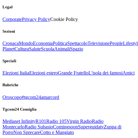
Legal
Corporate
Privacy Policy
Cookie Policy
Sezioni
Cronaca
Mondo
Economia
Politica
Spettacolo
Televisione
People
Lifestyl
Planet
Cultura
Salute
Scuola
Animali
Spazio
Speciali
Elezioni Italia
Elezioni estero
Grande Fratello
L'isola dei famosi
Amici
Rubriche
Oroscopo
#tgcom24amarcord
Tgcom24 Consiglia
Mediaset Infinity
R101
Radio 105
Virgin Radio
Radio
Montecarlo
Radio Subasio
Comingsoon
Superguidatv
Zuppa di
Porro
Non Sprecare
Cotto e Mangiato