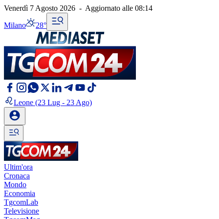
Venerdì 7 Agosto 2026
-
Aggiornato alle
08:14
Milano
28°
Leone
(23 Lug - 23 Ago)
Ultim'ora
Cronaca
Mondo
Economia
TgcomLab
Televisione