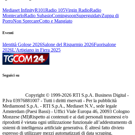
Mediaset Infinity
R101
Radio 105
Virgin Radio
Radio
Montecarlo
Radio Subasio
Comingsoon
Superguidatv
Zuppa di
Porro
Non Sprecare
Cotto e Mangiato
Eventi
Identità Golose 2026
Salone del Risparmio 2026
Fuorisalone
2026
L'Artigiano in Fiera 2025
Seguici su
Copyright © 1999-
2026
RTI S.p.A. Business Digital -
P.Iva 03976881007 - Tutti i diritti riservati - Per la pubblicità
Mediamond S.p.A. - RTI S.p.A., Mediaset N.V., sede legale
Amsterdam (Paesi Bassi) - Uffici Viale Europa 46, 20093 Cologno
Monzese (MI)
Rispetto ai contenuti e ai dati personali trasmessi e/o
riprodotti è vietata ogni utilizzazione funzionale all’addestramento di
sistemi di intelligenza artificiale generativa. È altresì fatto divieto
espresso di utilizzare mezzi automatizzati di data scraping.