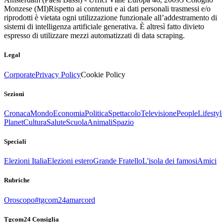
Monzese (MI)
Rispetto ai contenuti e ai dati personali trasmessi e/o
riprodotti è vietata ogni utilizzazione funzionale all’addestramento di
sistemi di intelligenza artificiale generativa. È altresì fatto divieto
espresso di utilizzare mezzi automatizzati di data scraping.
Legal
Corporate
Privacy Policy
Cookie Policy
Sezioni
Cronaca
Mondo
Economia
Politica
Spettacolo
Televisione
People
Lifestyl
Planet
Cultura
Salute
Scuola
Animali
Spazio
Speciali
Elezioni Italia
Elezioni estero
Grande Fratello
L'isola dei famosi
Amici
Rubriche
Oroscopo
#tgcom24amarcord
Tgcom24 Consiglia