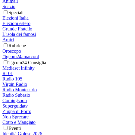
Animali
Spazio
Speciali
Elezioni Italia
Elezioni estero
Grande Fratello
L'isola dei famosi
Amici
Rubriche
Oroscopo
#tgcom24amarcord
Tgcom24 Consiglia
Mediaset Infinity
R101
Radio 105
Virgin Radio
Radio Montecarlo
Radio Subasio
Comingsoon
Superguidatv
Zuppa di Porro
Non Sprecare
Cotto e Mangiato
Eventi
Identità Golose 2026