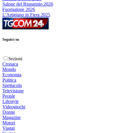
Salone del Risparmio 2026
Fuorisalone 2026
L'Artigiano in Fiera 2025
Seguici su
Sezioni
Cronaca
Mondo
Economia
Politica
Spettacolo
Televisione
People
Lifestyle
Videogiochi
Donne
Magazine
Motori
Viaggi