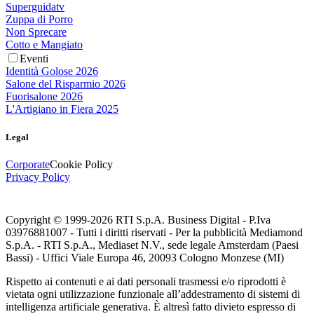
Superguidatv
Zuppa di Porro
Non Sprecare
Cotto e Mangiato
Eventi
Identità Golose 2026
Salone del Risparmio 2026
Fuorisalone 2026
L'Artigiano in Fiera 2025
Legal
Corporate
Cookie Policy
Privacy Policy
Copyright © 1999-
2026
RTI S.p.A. Business Digital - P.Iva
03976881007 - Tutti i diritti riservati - Per la pubblicità Mediamond
S.p.A. - RTI S.p.A., Mediaset N.V., sede legale Amsterdam (Paesi
Bassi) - Uffici Viale Europa 46, 20093 Cologno Monzese (MI)
Rispetto ai contenuti e ai dati personali trasmessi e/o riprodotti è
vietata ogni utilizzazione funzionale all’addestramento di sistemi di
intelligenza artificiale generativa. È altresì fatto divieto espresso di