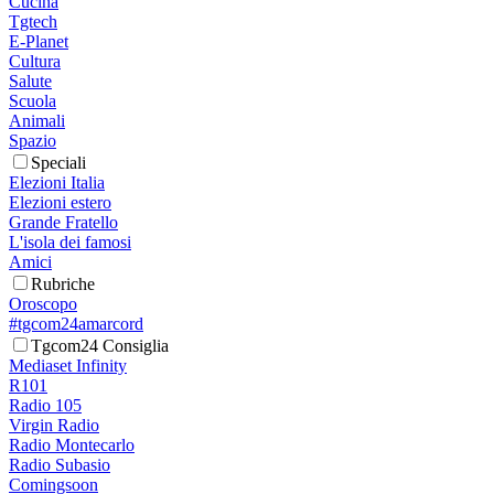
Cucina
Tgtech
E-Planet
Cultura
Salute
Scuola
Animali
Spazio
Speciali
Elezioni Italia
Elezioni estero
Grande Fratello
L'isola dei famosi
Amici
Rubriche
Oroscopo
#tgcom24amarcord
Tgcom24 Consiglia
Mediaset Infinity
R101
Radio 105
Virgin Radio
Radio Montecarlo
Radio Subasio
Comingsoon