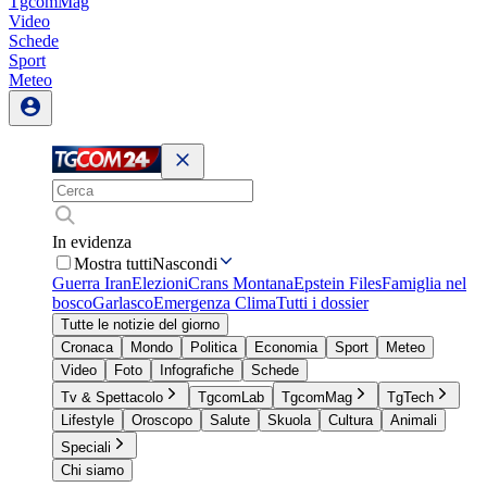
TgcomMag
Video
Schede
Sport
Meteo
In evidenza
Mostra tutti
Nascondi
Guerra Iran
Elezioni
Crans Montana
Epstein Files
Famiglia nel
bosco
Garlasco
Emergenza Clima
Tutti i dossier
Tutte le notizie del giorno
Cronaca
Mondo
Politica
Economia
Sport
Meteo
Video
Foto
Infografiche
Schede
Tv & Spettacolo
TgcomLab
TgcomMag
TgTech
Lifestyle
Oroscopo
Salute
Skuola
Cultura
Animali
Speciali
Chi siamo