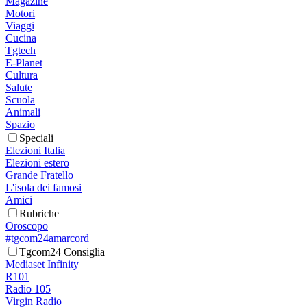
Magazine
Motori
Viaggi
Cucina
Tgtech
E-Planet
Cultura
Salute
Scuola
Animali
Spazio
Speciali
Elezioni Italia
Elezioni estero
Grande Fratello
L'isola dei famosi
Amici
Rubriche
Oroscopo
#tgcom24amarcord
Tgcom24 Consiglia
Mediaset Infinity
R101
Radio 105
Virgin Radio