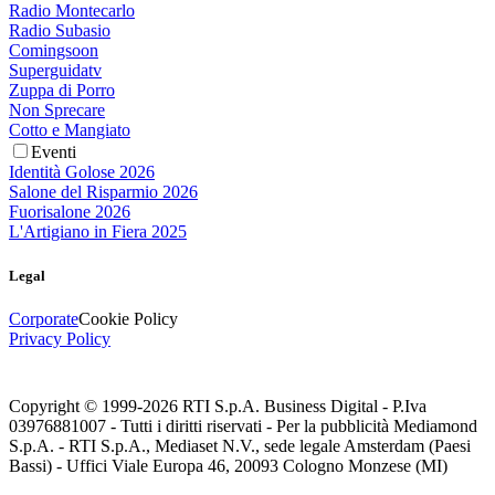
Radio Montecarlo
Radio Subasio
Comingsoon
Superguidatv
Zuppa di Porro
Non Sprecare
Cotto e Mangiato
Eventi
Identità Golose 2026
Salone del Risparmio 2026
Fuorisalone 2026
L'Artigiano in Fiera 2025
Legal
Corporate
Cookie Policy
Privacy Policy
Copyright © 1999-
2026
RTI S.p.A. Business Digital - P.Iva
03976881007 - Tutti i diritti riservati - Per la pubblicità Mediamond
S.p.A. - RTI S.p.A., Mediaset N.V., sede legale Amsterdam (Paesi
Bassi) - Uffici Viale Europa 46, 20093 Cologno Monzese (MI)