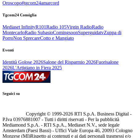
Oroscopo
#tgcom24amarcord
Tgcom24 Consiglia
Mediaset Infinity
R101
Radio 105
Virgin Radio
Radio
Montecarlo
Radio Subasio
Comingsoon
Superguidatv
Zuppa di
Porro
Non Sprecare
Cotto e Mangiato
Eventi
Identità Golose 2026
Salone del Risparmio 2026
Fuorisalone
2026
L'Artigiano in Fiera 2025
Seguici su
Copyright © 1999-
2026
RTI S.p.A. Business Digital -
P.Iva 03976881007 - Tutti i diritti riservati - Per la pubblicità
Mediamond S.p.A. - RTI S.p.A., Mediaset N.V., sede legale
Amsterdam (Paesi Bassi) - Uffici Viale Europa 46, 20093 Cologno
Monzese (MI)
Rispetto ai contenuti e ai dati personali trasmessi e/o