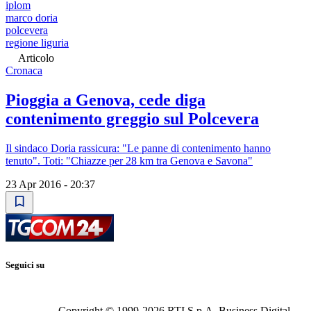
iplom
marco doria
polcevera
regione liguria
Articolo
Cronaca
Pioggia a Genova, cede diga
contenimento greggio sul Polcevera
Il sindaco Doria rassicura: "Le panne di contenimento hanno
tenuto". Toti: "Chiazze per 28 km tra Genova e Savona"
23 Apr 2016 - 20:37
Seguici su
Copyright © 1999-
2026
RTI S.p.A. Business Digital -