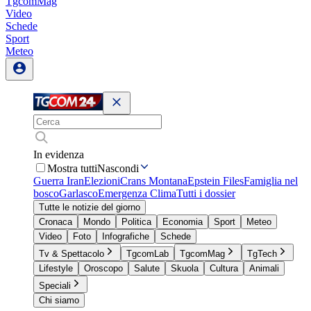
TgcomMag
Video
Schede
Sport
Meteo
In evidenza
Mostra tutti
Nascondi
Guerra Iran
Elezioni
Crans Montana
Epstein Files
Famiglia nel
bosco
Garlasco
Emergenza Clima
Tutti i dossier
Tutte le notizie del giorno
Cronaca
Mondo
Politica
Economia
Sport
Meteo
Video
Foto
Infografiche
Schede
Tv & Spettacolo
TgcomLab
TgcomMag
TgTech
Lifestyle
Oroscopo
Salute
Skuola
Cultura
Animali
Speciali
Chi siamo