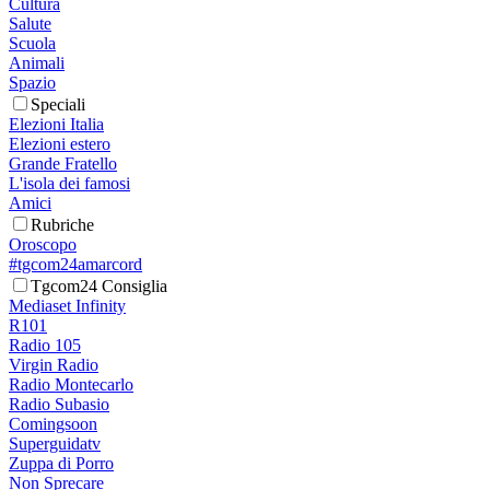
Cultura
Salute
Scuola
Animali
Spazio
Speciali
Elezioni Italia
Elezioni estero
Grande Fratello
L'isola dei famosi
Amici
Rubriche
Oroscopo
#tgcom24amarcord
Tgcom24 Consiglia
Mediaset Infinity
R101
Radio 105
Virgin Radio
Radio Montecarlo
Radio Subasio
Comingsoon
Superguidatv
Zuppa di Porro
Non Sprecare