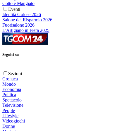
Cotto e Mangiato
Eventi
Identità Golose 2026
Salone del Risparmio 2026
Fuorisalone 2026
L'Artigiano in Fiera 2025
Seguici su
Sezioni
Cronaca
Mondo
Economia
Politica
Spettacolo
Televisione
People
Lifestyle
Videogiochi
Donne