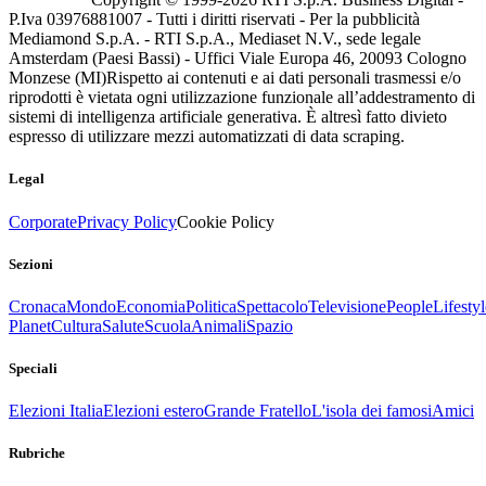
P.Iva 03976881007 - Tutti i diritti riservati - Per la pubblicità
Mediamond S.p.A. - RTI S.p.A., Mediaset N.V., sede legale
Amsterdam (Paesi Bassi) - Uffici Viale Europa 46, 20093 Cologno
Monzese (MI)
Rispetto ai contenuti e ai dati personali trasmessi e/o
riprodotti è vietata ogni utilizzazione funzionale all’addestramento di
sistemi di intelligenza artificiale generativa. È altresì fatto divieto
espresso di utilizzare mezzi automatizzati di data scraping.
Legal
Corporate
Privacy Policy
Cookie Policy
Sezioni
Cronaca
Mondo
Economia
Politica
Spettacolo
Televisione
People
Lifestyl
Planet
Cultura
Salute
Scuola
Animali
Spazio
Speciali
Elezioni Italia
Elezioni estero
Grande Fratello
L'isola dei famosi
Amici
Rubriche