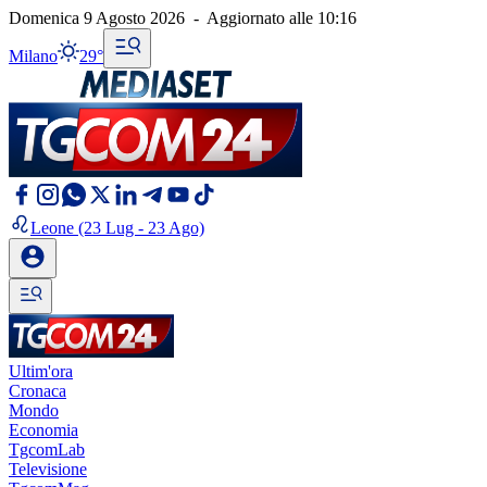
Domenica 9 Agosto 2026
-
Aggiornato alle
10:16
Milano
29°
Leone
(23 Lug - 23 Ago)
Ultim'ora
Cronaca
Mondo
Economia
TgcomLab
Televisione