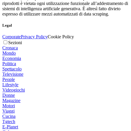
riprodotti è vietata ogni utilizzazione funzionale all’addestramento di
sistemi di intelligenza artificiale generativa. È altresì fatto divieto
espresso di utilizzare mezzi automatizzati di data scraping.
Legal
Corporate
Privacy Policy
Cookie Policy
Sezioni
Cronaca
Mondo
Economia
Politica
Spettacolo
Televisione
People
Lifestyle
Videogiochi
Donne
Magazine
Motori
Viaggi
Cucina
Tgtech
E-Planet