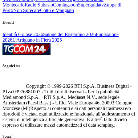
Montecarlo
Radio Subasio
Comingsoon
Superguidatv
Zuppa di
Porro
Non Sprecare
Cotto e Mangiato
Eventi
Identità Golose 2026
Salone del Risparmio 2026
Fuorisalone
2026
L'Artigiano in Fiera 2025
Seguici su
Copyright © 1999-
2026
RTI S.p.A. Business Digital -
P.Iva 03976881007 - Tutti i diritti riservati - Per la pubblicità
Mediamond S.p.A. - RTI S.p.A., Mediaset N.V., sede legale
Amsterdam (Paesi Bassi) - Uffici Viale Europa 46, 20093 Cologno
Monzese (MI)
Rispetto ai contenuti e ai dati personali trasmessi e/o
riprodotti è vietata ogni utilizzazione funzionale all’addestramento di
sistemi di intelligenza artificiale generativa. È altresì fatto divieto
espresso di utilizzare mezzi automatizzati di data scraping.
Legal