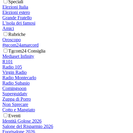
Speciali
Elezioni Italia
Elezioni estero
Grande Fratello
L'isola dei famosi
Amici
Rubriche
Oroscopo
#tgcom24amarcord
Tgcom24 Consiglia
Mediaset Infinity
R101
Radio 105
Virgin Radio
Radio Montecarlo
Radio Subasio
Comingsoon
Superguidatv
Zuppa di Porro
Non Sprecare
Cotto e Mangiato
Eventi
Identità Golose 2026
Salone del Risparmio 2026
Fuorisalone 2026