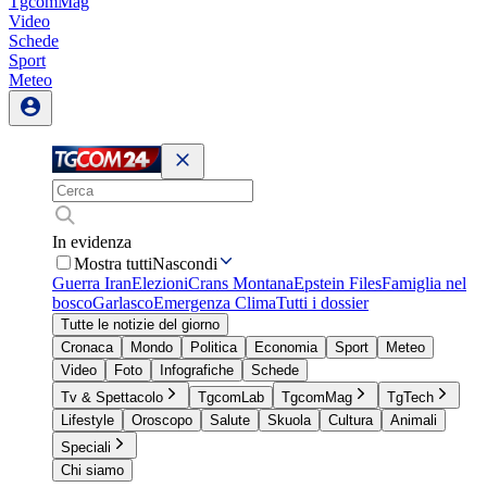
TgcomMag
Video
Schede
Sport
Meteo
In evidenza
Mostra tutti
Nascondi
Guerra Iran
Elezioni
Crans Montana
Epstein Files
Famiglia nel
bosco
Garlasco
Emergenza Clima
Tutti i dossier
Tutte le notizie del giorno
Cronaca
Mondo
Politica
Economia
Sport
Meteo
Video
Foto
Infografiche
Schede
Tv & Spettacolo
TgcomLab
TgcomMag
TgTech
Lifestyle
Oroscopo
Salute
Skuola
Cultura
Animali
Speciali
Chi siamo