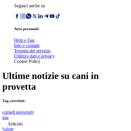
Seguici anche su
Area personale
Help e Faq
Info e contatti
Termini del servizio
Utilizzo dati e privacy
Cookie Policy
Ultime notizie su
cani in
provetta
Tag correlati:
cornell university
usa
Articolo
Salute