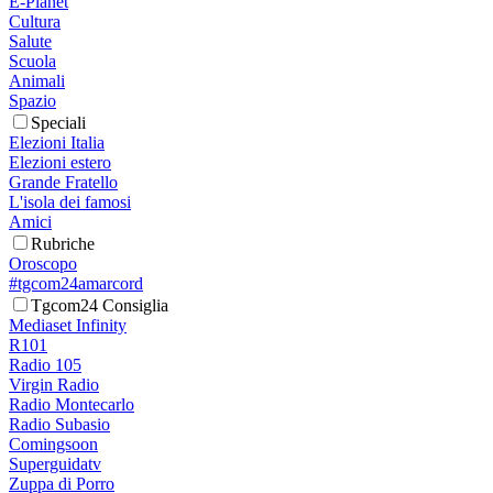
E-Planet
Cultura
Salute
Scuola
Animali
Spazio
Speciali
Elezioni Italia
Elezioni estero
Grande Fratello
L'isola dei famosi
Amici
Rubriche
Oroscopo
#tgcom24amarcord
Tgcom24 Consiglia
Mediaset Infinity
R101
Radio 105
Virgin Radio
Radio Montecarlo
Radio Subasio
Comingsoon
Superguidatv
Zuppa di Porro