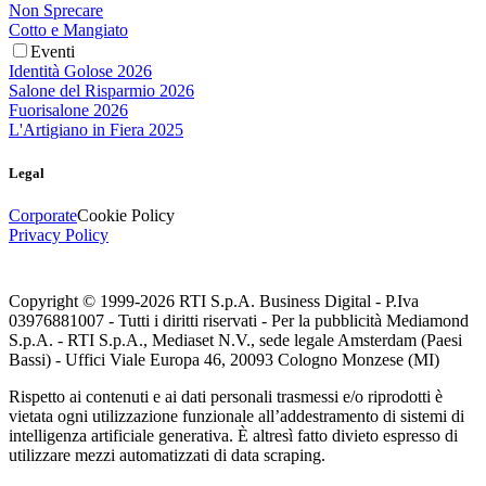
Non Sprecare
Cotto e Mangiato
Eventi
Identità Golose 2026
Salone del Risparmio 2026
Fuorisalone 2026
L'Artigiano in Fiera 2025
Legal
Corporate
Cookie Policy
Privacy Policy
Copyright © 1999-
2026
RTI S.p.A. Business Digital - P.Iva
03976881007 - Tutti i diritti riservati - Per la pubblicità Mediamond
S.p.A. - RTI S.p.A., Mediaset N.V., sede legale Amsterdam (Paesi
Bassi) - Uffici Viale Europa 46, 20093 Cologno Monzese (MI)
Rispetto ai contenuti e ai dati personali trasmessi e/o riprodotti è
vietata ogni utilizzazione funzionale all’addestramento di sistemi di
intelligenza artificiale generativa. È altresì fatto divieto espresso di
utilizzare mezzi automatizzati di data scraping.