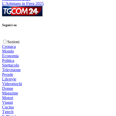
L'Artigiano in Fiera 2025
Seguici su
Sezioni
Cronaca
Mondo
Economia
Politica
Spettacolo
Televisione
People
Lifestyle
Videogiochi
Donne
Magazine
Motori
Viaggi
Cucina
Tgtech