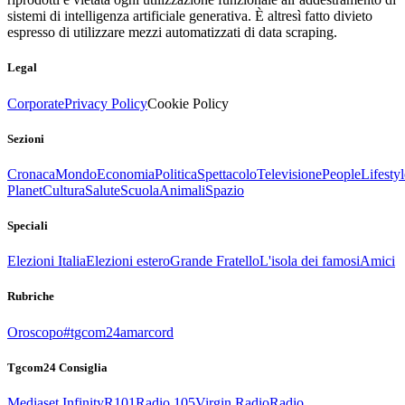
sistemi di intelligenza artificiale generativa. È altresì fatto divieto
espresso di utilizzare mezzi automatizzati di data scraping.
Legal
Corporate
Privacy Policy
Cookie Policy
Sezioni
Cronaca
Mondo
Economia
Politica
Spettacolo
Televisione
People
Lifestyl
Planet
Cultura
Salute
Scuola
Animali
Spazio
Speciali
Elezioni Italia
Elezioni estero
Grande Fratello
L'isola dei famosi
Amici
Rubriche
Oroscopo
#tgcom24amarcord
Tgcom24 Consiglia
Mediaset Infinity
R101
Radio 105
Virgin Radio
Radio