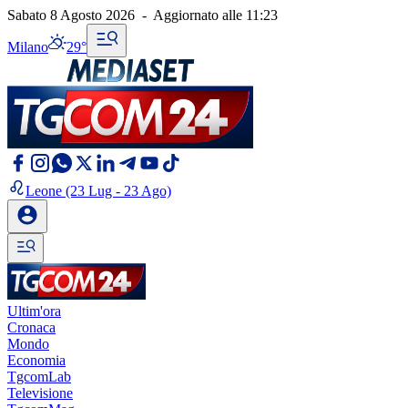
Sabato 8 Agosto 2026
-
Aggiornato alle
11:23
Milano
29°
Leone
(23 Lug - 23 Ago)
Ultim'ora
Cronaca
Mondo
Economia
TgcomLab
Televisione