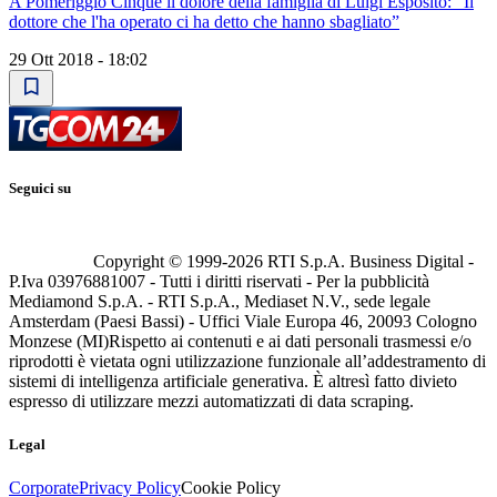
A Pomeriggio Cinque il dolore della famiglia di Luigi Esposito: “Il
dottore che l'ha operato ci ha detto che hanno sbagliato”
29 Ott 2018 - 18:02
Seguici su
Copyright © 1999-
2026
RTI S.p.A. Business Digital -
P.Iva 03976881007 - Tutti i diritti riservati - Per la pubblicità
Mediamond S.p.A. - RTI S.p.A., Mediaset N.V., sede legale
Amsterdam (Paesi Bassi) - Uffici Viale Europa 46, 20093 Cologno
Monzese (MI)
Rispetto ai contenuti e ai dati personali trasmessi e/o
riprodotti è vietata ogni utilizzazione funzionale all’addestramento di
sistemi di intelligenza artificiale generativa. È altresì fatto divieto
espresso di utilizzare mezzi automatizzati di data scraping.
Legal
Corporate
Privacy Policy
Cookie Policy