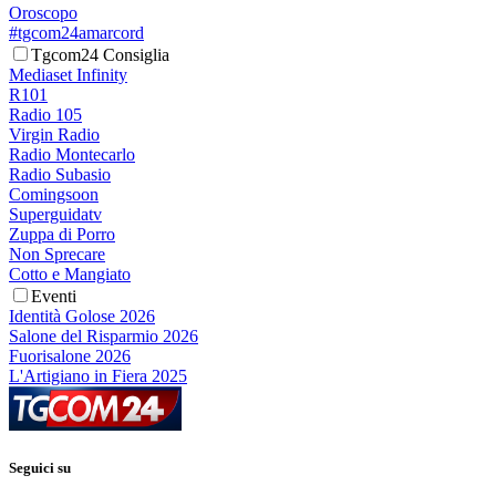
Oroscopo
#tgcom24amarcord
Tgcom24 Consiglia
Mediaset Infinity
R101
Radio 105
Virgin Radio
Radio Montecarlo
Radio Subasio
Comingsoon
Superguidatv
Zuppa di Porro
Non Sprecare
Cotto e Mangiato
Eventi
Identità Golose 2026
Salone del Risparmio 2026
Fuorisalone 2026
L'Artigiano in Fiera 2025
Seguici su