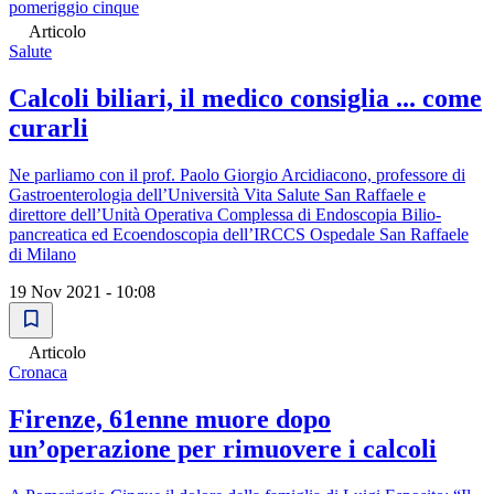
pomeriggio cinque
Articolo
Salute
Calcoli biliari, il medico consiglia ... come
curarli
Ne parliamo con il prof. Paolo Giorgio Arcidiacono, professore di
Gastroenterologia dell’Università Vita Salute San Raffaele e
direttore dell’Unità Operativa Complessa di Endoscopia Bilio-
pancreatica ed Ecoendoscopia dell’IRCCS Ospedale San Raffaele
di Milano
19 Nov 2021 - 10:08
Articolo
Cronaca
Firenze, 61enne muore dopo
un’operazione per rimuovere i calcoli