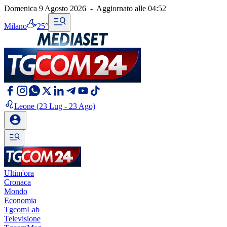
Domenica 9 Agosto 2026
-
Aggiornato alle
04:52
Milano
25°
Leone
(23 Lug - 23 Ago)
Ultim'ora
Cronaca
Mondo
Economia
TgcomLab
Televisione