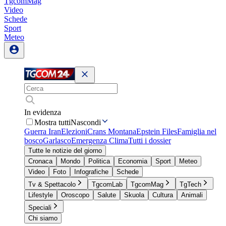
TgcomMag
Video
Schede
Sport
Meteo
In evidenza
Mostra tutti
Nascondi
Guerra Iran
Elezioni
Crans Montana
Epstein Files
Famiglia nel
bosco
Garlasco
Emergenza Clima
Tutti i dossier
Tutte le notizie del giorno
Cronaca
Mondo
Politica
Economia
Sport
Meteo
Video
Foto
Infografiche
Schede
Tv & Spettacolo
TgcomLab
TgcomMag
TgTech
Lifestyle
Oroscopo
Salute
Skuola
Cultura
Animali
Speciali
Chi siamo