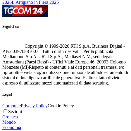
2026
L'Artigiano in Fiera 2025
Seguici su
Copyright © 1999-
2026
RTI S.p.A. Business Digital -
P.Iva 03976881007 - Tutti i diritti riservati - Per la pubblicità
Mediamond S.p.A. - RTI S.p.A., Mediaset N.V., sede legale
Amsterdam (Paesi Bassi) - Uffici Viale Europa 46, 20093 Cologno
Monzese (MI)
Rispetto ai contenuti e ai dati personali trasmessi e/o
riprodotti è vietata ogni utilizzazione funzionale all’addestramento di
sistemi di intelligenza artificiale generativa. È altresì fatto divieto
espresso di utilizzare mezzi automatizzati di data scraping.
Legal
Corporate
Privacy Policy
Cookie Policy
Sezioni
Cronaca
Mondo
Economia