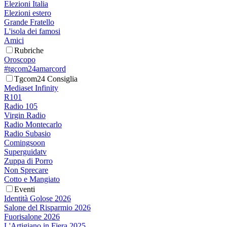
Elezioni Italia
Elezioni estero
Grande Fratello
L'isola dei famosi
Amici
Rubriche
Oroscopo
#tgcom24amarcord
Tgcom24 Consiglia
Mediaset Infinity
R101
Radio 105
Virgin Radio
Radio Montecarlo
Radio Subasio
Comingsoon
Superguidatv
Zuppa di Porro
Non Sprecare
Cotto e Mangiato
Eventi
Identità Golose 2026
Salone del Risparmio 2026
Fuorisalone 2026
L'Artigiano in Fiera 2025