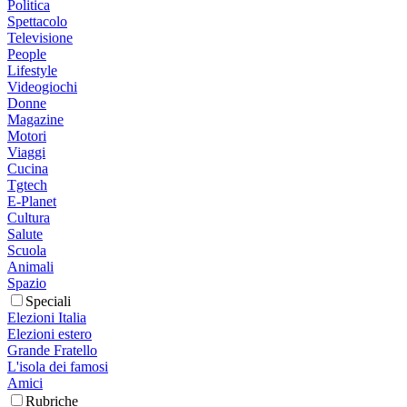
Politica
Spettacolo
Televisione
People
Lifestyle
Videogiochi
Donne
Magazine
Motori
Viaggi
Cucina
Tgtech
E-Planet
Cultura
Salute
Scuola
Animali
Spazio
Speciali
Elezioni Italia
Elezioni estero
Grande Fratello
L'isola dei famosi
Amici
Rubriche