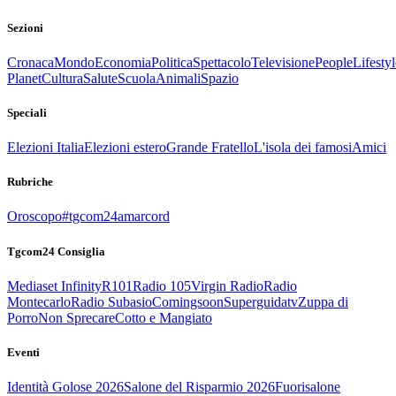
Sezioni
Cronaca
Mondo
Economia
Politica
Spettacolo
Televisione
People
Lifestyl
Planet
Cultura
Salute
Scuola
Animali
Spazio
Speciali
Elezioni Italia
Elezioni estero
Grande Fratello
L'isola dei famosi
Amici
Rubriche
Oroscopo
#tgcom24amarcord
Tgcom24 Consiglia
Mediaset Infinity
R101
Radio 105
Virgin Radio
Radio
Montecarlo
Radio Subasio
Comingsoon
Superguidatv
Zuppa di
Porro
Non Sprecare
Cotto e Mangiato
Eventi
Identità Golose 2026
Salone del Risparmio 2026
Fuorisalone