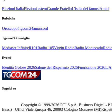
Elezioni Italia
Elezioni estero
Grande Fratello
L'isola dei famosi
Amici
Rubriche
Oroscopo
#tgcom24amarcord
Tgcom24 Consiglia
Mediaset Infinity
R101
Radio 105
Virgin Radio
Radio Montecarlo
Radio
Eventi
Identità Golose 2026
Salone del Risparmio 2026
Fuorisalone 2026
L'Ar
Seguici su
Copyright © 1999-
2026
RTI S.p.A. Business Digital - P.I
Bassi) - Uffici Viale Europa 46, 20093 Cologno Monzese (MI)
Rispett