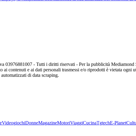
va 03976881007 - Tutti i diritti riservati - Per la pubblicità Mediamon
o ai contenuti e ai dati personali trasmessi e/o riprodotti è vietata ogni 
zi automatizzati di data scraping.
e
Videogiochi
Donne
Magazine
Motori
Viaggi
Cucina
Tgtech
E-Planet
Cult