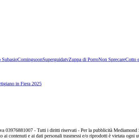
 Subasio
Comingsoon
Superguidatv
Zuppa di Porro
Non Sprecare
Cotto 
tigiano in Fiera 2025
va 03976881007 - Tutti i diritti riservati - Per la pubblicità Mediamon
o ai contenuti e ai dati personali trasmessi e/o riprodotti è vietata ogni 