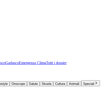
osco
Garlasco
Emergenza Clima
Tutti i dossier
estyle
Oroscopo
Salute
Skuola
Cultura
Animali
Speciali