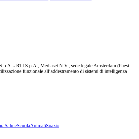
d S.p.A. - RTI S.p.A., Mediaset N.V., sede legale Amsterdam (Paesi
utilizzazione funzionale all’addestramento di sistemi di intelligenza
ura
Salute
Scuola
Animali
Spazio