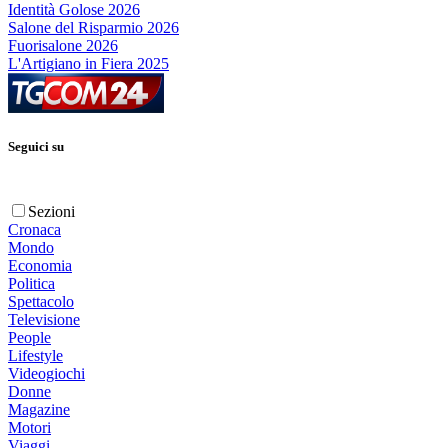
Identità Golose 2026
Salone del Risparmio 2026
Fuorisalone 2026
L'Artigiano in Fiera 2025
Seguici su
Sezioni
Cronaca
Mondo
Economia
Politica
Spettacolo
Televisione
People
Lifestyle
Videogiochi
Donne
Magazine
Motori
Viaggi