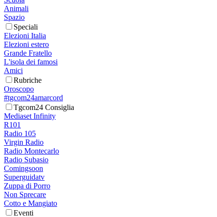
Animali
Spazio
Speciali
Elezioni Italia
Elezioni estero
Grande Fratello
L'isola dei famosi
Amici
Rubriche
Oroscopo
#tgcom24amarcord
Tgcom24 Consiglia
Mediaset Infinity
R101
Radio 105
Virgin Radio
Radio Montecarlo
Radio Subasio
Comingsoon
Superguidatv
Zuppa di Porro
Non Sprecare
Cotto e Mangiato
Eventi