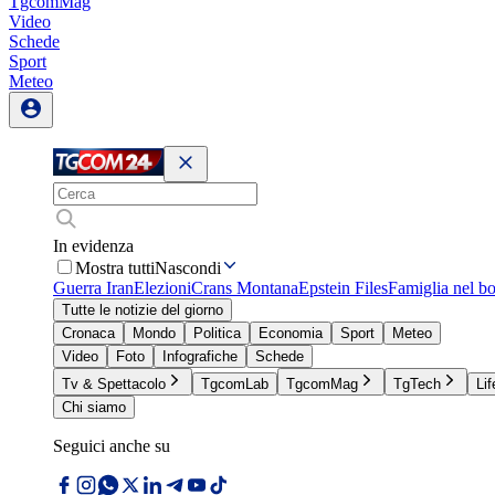
TgcomMag
Video
Schede
Sport
Meteo
In evidenza
Mostra tutti
Nascondi
Guerra Iran
Elezioni
Crans Montana
Epstein Files
Famiglia nel b
Tutte le notizie del giorno
Cronaca
Mondo
Politica
Economia
Sport
Meteo
Video
Foto
Infografiche
Schede
Tv & Spettacolo
TgcomLab
TgcomMag
TgTech
Lif
Chi siamo
Seguici anche su