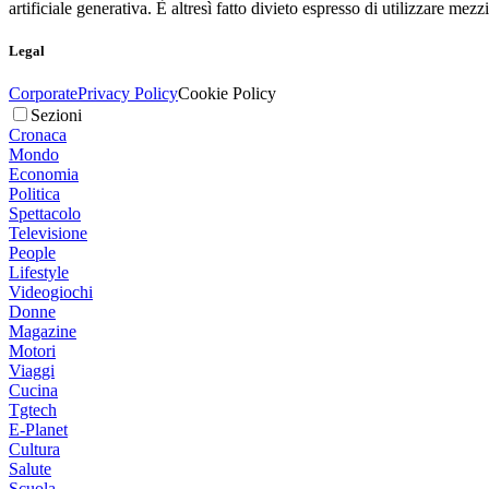
artificiale generativa. È altresì fatto divieto espresso di utilizzare mez
Legal
Corporate
Privacy Policy
Cookie Policy
Sezioni
Cronaca
Mondo
Economia
Politica
Spettacolo
Televisione
People
Lifestyle
Videogiochi
Donne
Magazine
Motori
Viaggi
Cucina
Tgtech
E-Planet
Cultura
Salute
Scuola