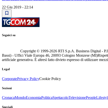
22 Giu 2019 - 22:14
Seguici su
Copyright © 1999-
2026
RTI S.p.A. Business Digital - P.I
Bassi) - Uffici Viale Europa 46, 20093 Cologno Monzese (MI)
Rispett
artificiale generativa. È altresì fatto divieto espresso di utilizzare mez
Legal
Corporate
Privacy Policy
Cookie Policy
Sezioni
Cronaca
Mondo
Economia
Politica
Spettacolo
Televisione
People
Lifestyl
Speciali