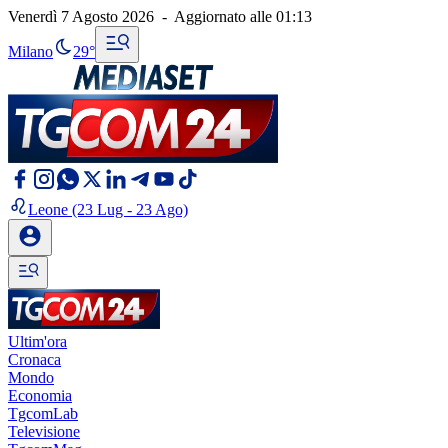
Venerdì 7 Agosto 2026
-
Aggiornato alle
01:13
Milano
29°
Leone
(23 Lug - 23 Ago)
Ultim'ora
Cronaca
Mondo
Economia
TgcomLab
Televisione