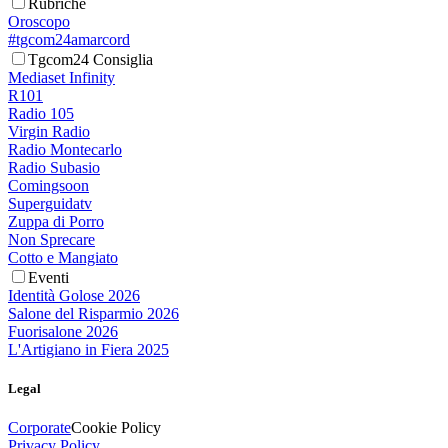
Rubriche
Oroscopo
#tgcom24amarcord
Tgcom24 Consiglia
Mediaset Infinity
R101
Radio 105
Virgin Radio
Radio Montecarlo
Radio Subasio
Comingsoon
Superguidatv
Zuppa di Porro
Non Sprecare
Cotto e Mangiato
Eventi
Identità Golose 2026
Salone del Risparmio 2026
Fuorisalone 2026
L'Artigiano in Fiera 2025
Legal
Corporate
Cookie Policy
Privacy Policy