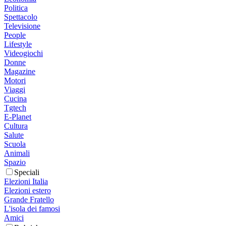
Politica
Spettacolo
Televisione
People
Lifestyle
Videogiochi
Donne
Magazine
Motori
Viaggi
Cucina
Tgtech
E-Planet
Cultura
Salute
Scuola
Animali
Spazio
Speciali
Elezioni Italia
Elezioni estero
Grande Fratello
L'isola dei famosi
Amici