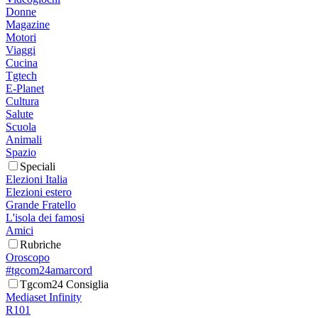
Donne
Magazine
Motori
Viaggi
Cucina
Tgtech
E-Planet
Cultura
Salute
Scuola
Animali
Spazio
Speciali
Elezioni Italia
Elezioni estero
Grande Fratello
L'isola dei famosi
Amici
Rubriche
Oroscopo
#tgcom24amarcord
Tgcom24 Consiglia
Mediaset Infinity
R101