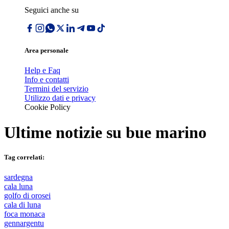
Seguici anche su
Area personale
Help e Faq
Info e contatti
Termini del servizio
Utilizzo dati e privacy
Cookie Policy
Ultime notizie su
bue marino
Tag correlati:
sardegna
cala luna
golfo di orosei
cala di luna
foca monaca
gennargentu