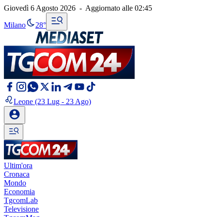
Giovedì 6 Agosto 2026
-
Aggiornato alle
02:45
Milano
28°
Leone
(23 Lug - 23 Ago)
Ultim'ora
Cronaca
Mondo
Economia
TgcomLab
Televisione