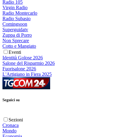
Radio 105
Virgin Radio
Radio Montecarlo
Radio Subasio
Comingsoon
Superguidatv
Zuppa di Porro
Non Sprecare
Cotto e Mangiato
Eventi
Identità Golose 2026
Salone del Risparmio 2026
Fuorisalone 2026
L'Artigiano in Fiera 2025
Seguici su
Sezioni
Cronaca
Mondo
Economia