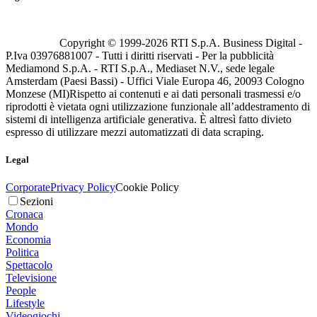
Copyright © 1999-
2026
RTI S.p.A. Business Digital -
P.Iva 03976881007 - Tutti i diritti riservati - Per la pubblicità
Mediamond S.p.A. - RTI S.p.A., Mediaset N.V., sede legale
Amsterdam (Paesi Bassi) - Uffici Viale Europa 46, 20093 Cologno
Monzese (MI)
Rispetto ai contenuti e ai dati personali trasmessi e/o
riprodotti è vietata ogni utilizzazione funzionale all’addestramento di
sistemi di intelligenza artificiale generativa. È altresì fatto divieto
espresso di utilizzare mezzi automatizzati di data scraping.
Legal
Corporate
Privacy Policy
Cookie Policy
Sezioni
Cronaca
Mondo
Economia
Politica
Spettacolo
Televisione
People
Lifestyle
Videogiochi