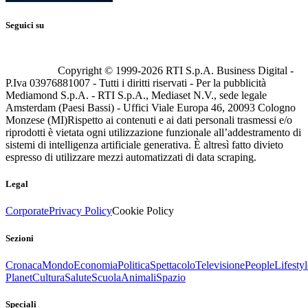
Seguici su
Copyright © 1999-
2026
RTI S.p.A. Business Digital -
P.Iva 03976881007 - Tutti i diritti riservati - Per la pubblicità
Mediamond S.p.A. - RTI S.p.A., Mediaset N.V., sede legale
Amsterdam (Paesi Bassi) - Uffici Viale Europa 46, 20093 Cologno
Monzese (MI)
Rispetto ai contenuti e ai dati personali trasmessi e/o
riprodotti è vietata ogni utilizzazione funzionale all’addestramento di
sistemi di intelligenza artificiale generativa. È altresì fatto divieto
espresso di utilizzare mezzi automatizzati di data scraping.
Legal
Corporate
Privacy Policy
Cookie Policy
Sezioni
Cronaca
Mondo
Economia
Politica
Spettacolo
Televisione
People
Lifestyl
Planet
Cultura
Salute
Scuola
Animali
Spazio
Speciali