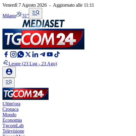
Venerdì 7 Agosto 2026
-
Aggiornato alle
11:11
Milano
31°
Leone
(23 Lug - 23 Ago)
Ultim'ora
Cronaca
Mondo
Economia
TgcomLab
Televisione