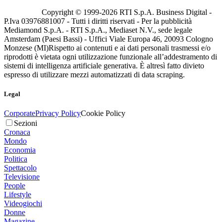
Copyright © 1999-
2026
RTI S.p.A. Business Digital -
P.Iva 03976881007 - Tutti i diritti riservati - Per la pubblicità
Mediamond S.p.A. - RTI S.p.A., Mediaset N.V., sede legale
Amsterdam (Paesi Bassi) - Uffici Viale Europa 46, 20093 Cologno
Monzese (MI)
Rispetto ai contenuti e ai dati personali trasmessi e/o
riprodotti è vietata ogni utilizzazione funzionale all’addestramento di
sistemi di intelligenza artificiale generativa. È altresì fatto divieto
espresso di utilizzare mezzi automatizzati di data scraping.
Legal
Corporate
Privacy Policy
Cookie Policy
Sezioni
Cronaca
Mondo
Economia
Politica
Spettacolo
Televisione
People
Lifestyle
Videogiochi
Donne
Magazine