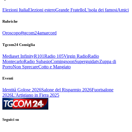
Elezioni Italia
Elezioni estero
Grande Fratello
L'isola dei famosi
Amici
Rubriche
Oroscopo
#tgcom24amarcord
Tgcom24 Consiglia
Mediaset Infinity
R101
Radio 105
Virgin Radio
Radio
Montecarlo
Radio Subasio
Comingsoon
Superguidatv
Zuppa di
Porro
Non Sprecare
Cotto e Mangiato
Eventi
Identità Golose 2026
Salone del Risparmio 2026
Fuorisalone
2026
L'Artigiano in Fiera 2025
Seguici su