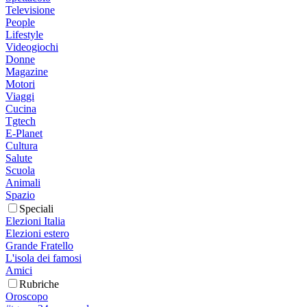
Televisione
People
Lifestyle
Videogiochi
Donne
Magazine
Motori
Viaggi
Cucina
Tgtech
E-Planet
Cultura
Salute
Scuola
Animali
Spazio
Speciali
Elezioni Italia
Elezioni estero
Grande Fratello
L'isola dei famosi
Amici
Rubriche
Oroscopo