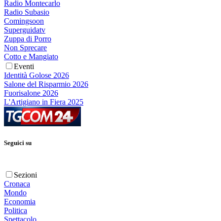
Radio Montecarlo
Radio Subasio
Comingsoon
Superguidatv
Zuppa di Porro
Non Sprecare
Cotto e Mangiato
Eventi
Identità Golose 2026
Salone del Risparmio 2026
Fuorisalone 2026
L'Artigiano in Fiera 2025
Seguici su
Sezioni
Cronaca
Mondo
Economia
Politica
Spettacolo