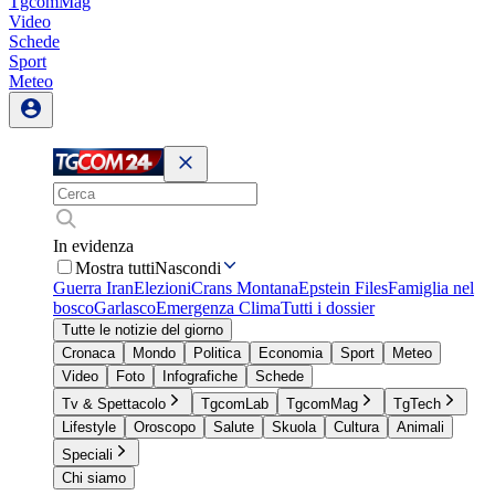
TgcomMag
Video
Schede
Sport
Meteo
In evidenza
Mostra tutti
Nascondi
Guerra Iran
Elezioni
Crans Montana
Epstein Files
Famiglia nel
bosco
Garlasco
Emergenza Clima
Tutti i dossier
Tutte le notizie del giorno
Cronaca
Mondo
Politica
Economia
Sport
Meteo
Video
Foto
Infografiche
Schede
Tv & Spettacolo
TgcomLab
TgcomMag
TgTech
Lifestyle
Oroscopo
Salute
Skuola
Cultura
Animali
Speciali
Chi siamo