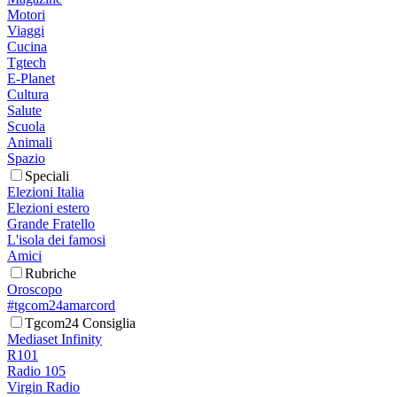
Motori
Viaggi
Cucina
Tgtech
E-Planet
Cultura
Salute
Scuola
Animali
Spazio
Speciali
Elezioni Italia
Elezioni estero
Grande Fratello
L'isola dei famosi
Amici
Rubriche
Oroscopo
#tgcom24amarcord
Tgcom24 Consiglia
Mediaset Infinity
R101
Radio 105
Virgin Radio