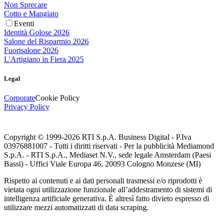
Non Sprecare
Cotto e Mangiato
Eventi
Identità Golose 2026
Salone del Risparmio 2026
Fuorisalone 2026
L'Artigiano in Fiera 2025
Legal
Corporate
Cookie Policy
Privacy Policy
Copyright © 1999-
2026
RTI S.p.A. Business Digital - P.Iva
03976881007 - Tutti i diritti riservati - Per la pubblicità Mediamond
S.p.A. - RTI S.p.A., Mediaset N.V., sede legale Amsterdam (Paesi
Bassi) - Uffici Viale Europa 46, 20093 Cologno Monzese (MI)
Rispetto ai contenuti e ai dati personali trasmessi e/o riprodotti è
vietata ogni utilizzazione funzionale all’addestramento di sistemi di
intelligenza artificiale generativa. È altresì fatto divieto espresso di
utilizzare mezzi automatizzati di data scraping.