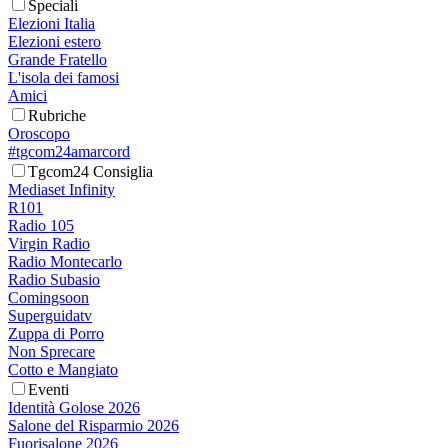
Speciali
Elezioni Italia
Elezioni estero
Grande Fratello
L'isola dei famosi
Amici
Rubriche
Oroscopo
#tgcom24amarcord
Tgcom24 Consiglia
Mediaset Infinity
R101
Radio 105
Virgin Radio
Radio Montecarlo
Radio Subasio
Comingsoon
Superguidatv
Zuppa di Porro
Non Sprecare
Cotto e Mangiato
Eventi
Identità Golose 2026
Salone del Risparmio 2026
Fuorisalone 2026