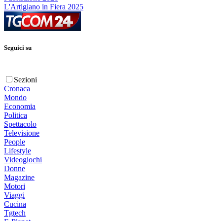
L'Artigiano in Fiera 2025
Seguici su
Sezioni
Cronaca
Mondo
Economia
Politica
Spettacolo
Televisione
People
Lifestyle
Videogiochi
Donne
Magazine
Motori
Viaggi
Cucina
Tgtech