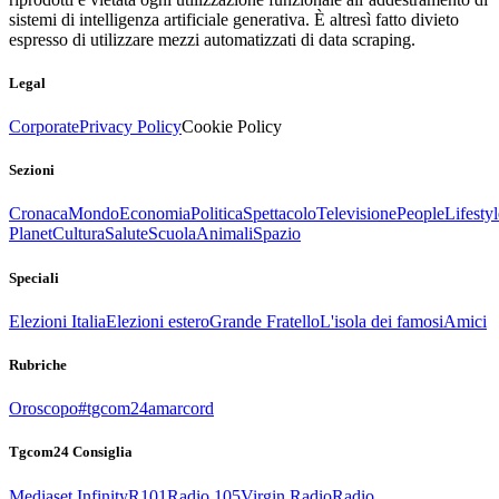
sistemi di intelligenza artificiale generativa. È altresì fatto divieto
espresso di utilizzare mezzi automatizzati di data scraping.
Legal
Corporate
Privacy Policy
Cookie Policy
Sezioni
Cronaca
Mondo
Economia
Politica
Spettacolo
Televisione
People
Lifestyl
Planet
Cultura
Salute
Scuola
Animali
Spazio
Speciali
Elezioni Italia
Elezioni estero
Grande Fratello
L'isola dei famosi
Amici
Rubriche
Oroscopo
#tgcom24amarcord
Tgcom24 Consiglia
Mediaset Infinity
R101
Radio 105
Virgin Radio
Radio