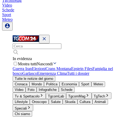
TgcomMag
Video
Schede
Sport
Meteo
In evidenza
Mostra tutti
Nascondi
Guerra Iran
Elezioni
Crans Montana
Epstein Files
Famiglia nel
bosco
Garlasco
Emergenza Clima
Tutti i dossier
Tutte le notizie del giorno
Cronaca
Mondo
Politica
Economia
Sport
Meteo
Video
Foto
Infografiche
Schede
Tv & Spettacolo
TgcomLab
TgcomMag
TgTech
Lifestyle
Oroscopo
Salute
Skuola
Cultura
Animali
Speciali
Chi siamo