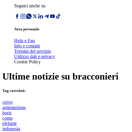
Seguici anche su
Area personale
Help e Faq
Info e contatti
Termini del servizio
Utilizzo dati e privacy
Cookie Policy
Ultime notizie su
bracconieri
Tag correlati:
cervo
amputazione
boris
como
elefante
indonesia