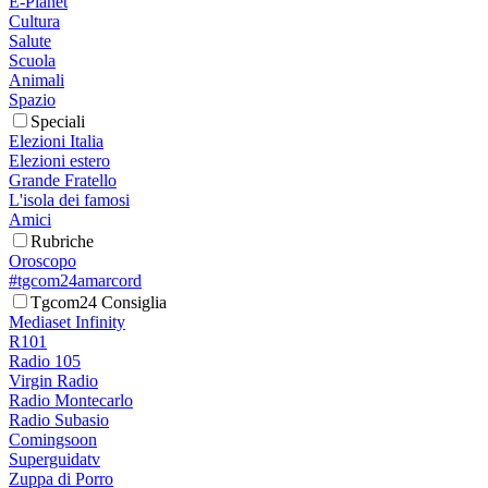
E-Planet
Cultura
Salute
Scuola
Animali
Spazio
Speciali
Elezioni Italia
Elezioni estero
Grande Fratello
L'isola dei famosi
Amici
Rubriche
Oroscopo
#tgcom24amarcord
Tgcom24 Consiglia
Mediaset Infinity
R101
Radio 105
Virgin Radio
Radio Montecarlo
Radio Subasio
Comingsoon
Superguidatv
Zuppa di Porro