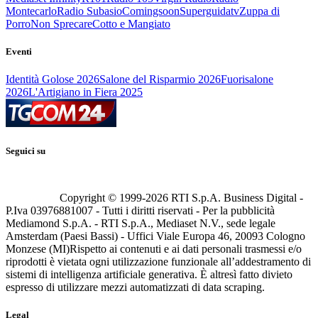
Montecarlo
Radio Subasio
Comingsoon
Superguidatv
Zuppa di
Porro
Non Sprecare
Cotto e Mangiato
Eventi
Identità Golose 2026
Salone del Risparmio 2026
Fuorisalone
2026
L'Artigiano in Fiera 2025
Seguici su
Copyright © 1999-
2026
RTI S.p.A. Business Digital -
P.Iva 03976881007 - Tutti i diritti riservati - Per la pubblicità
Mediamond S.p.A. - RTI S.p.A., Mediaset N.V., sede legale
Amsterdam (Paesi Bassi) - Uffici Viale Europa 46, 20093 Cologno
Monzese (MI)
Rispetto ai contenuti e ai dati personali trasmessi e/o
riprodotti è vietata ogni utilizzazione funzionale all’addestramento di
sistemi di intelligenza artificiale generativa. È altresì fatto divieto
espresso di utilizzare mezzi automatizzati di data scraping.
Legal