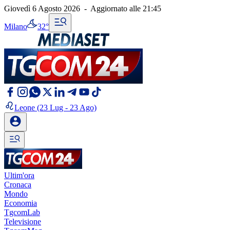
Giovedì 6 Agosto 2026
-
Aggiornato alle
21:45
Milano
32°
Leone
(23 Lug - 23 Ago)
Ultim'ora
Cronaca
Mondo
Economia
TgcomLab
Televisione