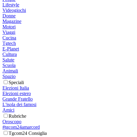
Lifestyle
Videogiochi
Donne
Magazine
Motori
Viaggi
Cucina
Tgtech
E-Planet
Cultura
Salute
Scuola
Animali
Spazio
Speciali
Elezioni Italia
Elezioni estero
Grande Fratello
L'isola dei famosi
Amici
Rubriche
Oroscopo
#tgcom24amarcord
Tgcom24 Consiglia