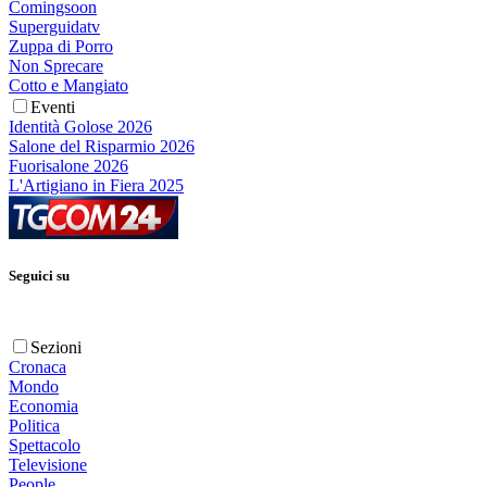
Comingsoon
Superguidatv
Zuppa di Porro
Non Sprecare
Cotto e Mangiato
Eventi
Identità Golose 2026
Salone del Risparmio 2026
Fuorisalone 2026
L'Artigiano in Fiera 2025
Seguici su
Sezioni
Cronaca
Mondo
Economia
Politica
Spettacolo
Televisione
People