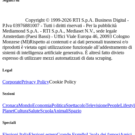
Seguici su
Copyright © 1999-
2026
RTI S.p.A. Business Digital -
P.Iva 03976881007 - Tutti i diritti riservati - Per la pubblicità
Mediamond S.p.A. - RTI S.p.A., Mediaset N.V., sede legale
Amsterdam (Paesi Bassi) - Uffici Viale Europa 46, 20093 Cologno
Monzese (MI)
Rispetto ai contenuti e ai dati personali trasmessi e/o
riprodotti è vietata ogni utilizzazione funzionale all’addestramento di
sistemi di intelligenza artificiale generativa. È altresì fatto divieto
espresso di utilizzare mezzi automatizzati di data scraping.
Legal
Corporate
Privacy Policy
Cookie Policy
Sezioni
Cronaca
Mondo
Economia
Politica
Spettacolo
Televisione
People
Lifestyl
Planet
Cultura
Salute
Scuola
Animali
Spazio
Speciali
Elezioni Italia
Elezioni estero
Grande Fratello
L'isola dei famosi
Amici