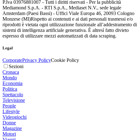
P.Iva 03976881007 - Tutti i diritti riservati - Per la pubblicità
Mediamond S.p.A. - RTI S.p.A., Mediaset N.V., sede legale
Amsterdam (Paesi Bassi) - Uffici Viale Europa 46, 20093 Cologno
Monzese (MI)
Rispetto ai contenuti e ai dati personali trasmessi e/o
riprodotti è vietata ogni utilizzazione funzionale all’addestramento di
sistemi di intelligenza artificiale generativa. È altresì fatto divieto
espresso di utilizzare mezzi automatizzati di data scraping.
Legal
Corporate
Privacy Policy
Cookie Policy
Sezioni
Cronaca
Mondo
Economia
Politica
Spettacolo
Televisione
People
Lifestyle
Videogiochi
Donne
Magazine
Motori
Viaggi