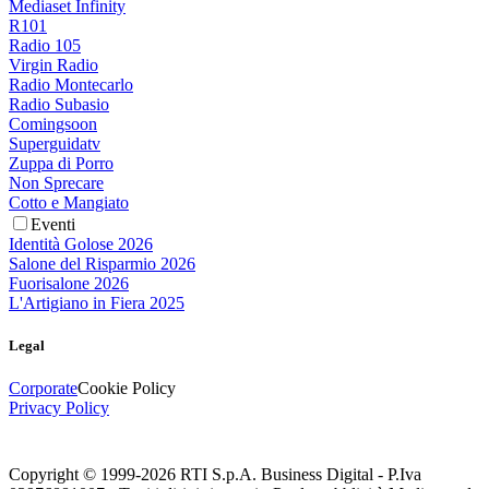
Mediaset Infinity
R101
Radio 105
Virgin Radio
Radio Montecarlo
Radio Subasio
Comingsoon
Superguidatv
Zuppa di Porro
Non Sprecare
Cotto e Mangiato
Eventi
Identità Golose 2026
Salone del Risparmio 2026
Fuorisalone 2026
L'Artigiano in Fiera 2025
Legal
Corporate
Cookie Policy
Privacy Policy
Copyright © 1999-
2026
RTI S.p.A. Business Digital - P.Iva