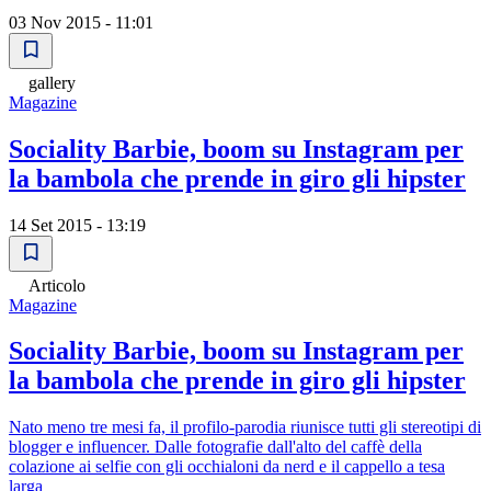
03 Nov 2015 - 11:01
gallery
Magazine
Sociality Barbie, boom su Instagram per
la bambola che prende in giro gli hipster
14 Set 2015 - 13:19
Articolo
Magazine
Sociality Barbie, boom su Instagram per
la bambola che prende in giro gli hipster
Nato meno tre mesi fa, il profilo-parodia riunisce tutti gli stereotipi di
blogger e influencer. Dalle fotografie dall'alto del caffè della
colazione ai selfie con gli occhialoni da nerd e il cappello a tesa
larga