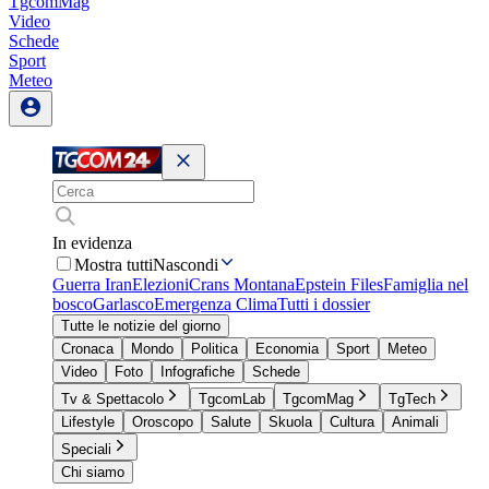
TgcomMag
Video
Schede
Sport
Meteo
In evidenza
Mostra tutti
Nascondi
Guerra Iran
Elezioni
Crans Montana
Epstein Files
Famiglia nel
bosco
Garlasco
Emergenza Clima
Tutti i dossier
Tutte le notizie del giorno
Cronaca
Mondo
Politica
Economia
Sport
Meteo
Video
Foto
Infografiche
Schede
Tv & Spettacolo
TgcomLab
TgcomMag
TgTech
Lifestyle
Oroscopo
Salute
Skuola
Cultura
Animali
Speciali
Chi siamo