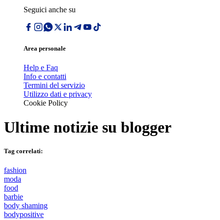
Seguici anche su
Area personale
Help e Faq
Info e contatti
Termini del servizio
Utilizzo dati e privacy
Cookie Policy
Ultime notizie su
blogger
Tag correlati:
fashion
moda
food
barbie
body shaming
bodypositive