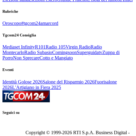
Rubriche
Oroscopo
#tgcom24amarcord
Tgcom24 Consiglia
Mediaset Infinity
R101
Radio 105
Virgin Radio
Radio
Montecarlo
Radio Subasio
Comingsoon
Superguidatv
Zuppa di
Porro
Non Sprecare
Cotto e Mangiato
Eventi
Identità Golose 2026
Salone del Risparmio 2026
Fuorisalone
2026
L'Artigiano in Fiera 2025
Seguici su
Copyright © 1999-
2026
RTI S.p.A. Business Digital -