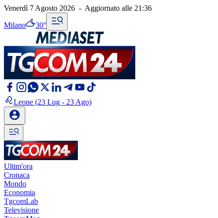
Venerdì 7 Agosto 2026
-
Aggiornato alle
21:36
Milano
30°
Leone
(23 Lug - 23 Ago)
Ultim'ora
Cronaca
Mondo
Economia
TgcomLab
Televisione