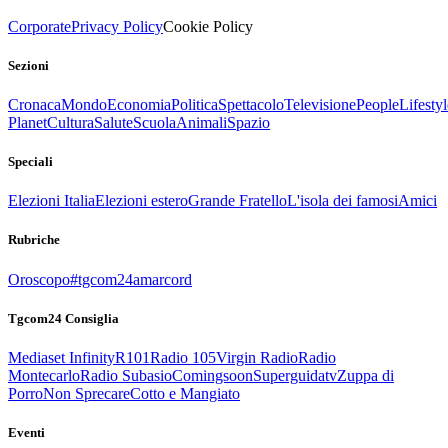
Corporate
Privacy Policy
Cookie Policy
Sezioni
Cronaca
Mondo
Economia
Politica
Spettacolo
Televisione
People
Lifestyl
Planet
Cultura
Salute
Scuola
Animali
Spazio
Speciali
Elezioni Italia
Elezioni estero
Grande Fratello
L'isola dei famosi
Amici
Rubriche
Oroscopo
#tgcom24amarcord
Tgcom24 Consiglia
Mediaset Infinity
R101
Radio 105
Virgin Radio
Radio
Montecarlo
Radio Subasio
Comingsoon
Superguidatv
Zuppa di
Porro
Non Sprecare
Cotto e Mangiato
Eventi