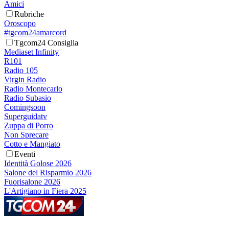
Amici
Rubriche
Oroscopo
#tgcom24amarcord
Tgcom24 Consiglia
Mediaset Infinity
R101
Radio 105
Virgin Radio
Radio Montecarlo
Radio Subasio
Comingsoon
Superguidatv
Zuppa di Porro
Non Sprecare
Cotto e Mangiato
Eventi
Identità Golose 2026
Salone del Risparmio 2026
Fuorisalone 2026
L'Artigiano in Fiera 2025