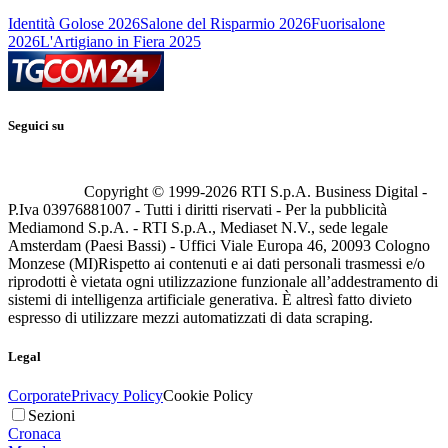
Identità Golose 2026
Salone del Risparmio 2026
Fuorisalone
2026
L'Artigiano in Fiera 2025
Seguici su
Copyright © 1999-
2026
RTI S.p.A. Business Digital -
P.Iva 03976881007 - Tutti i diritti riservati - Per la pubblicità
Mediamond S.p.A. - RTI S.p.A., Mediaset N.V., sede legale
Amsterdam (Paesi Bassi) - Uffici Viale Europa 46, 20093 Cologno
Monzese (MI)
Rispetto ai contenuti e ai dati personali trasmessi e/o
riprodotti è vietata ogni utilizzazione funzionale all’addestramento di
sistemi di intelligenza artificiale generativa. È altresì fatto divieto
espresso di utilizzare mezzi automatizzati di data scraping.
Legal
Corporate
Privacy Policy
Cookie Policy
Sezioni
Cronaca