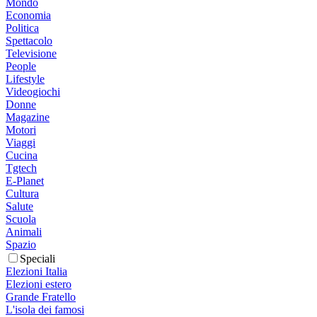
Mondo
Economia
Politica
Spettacolo
Televisione
People
Lifestyle
Videogiochi
Donne
Magazine
Motori
Viaggi
Cucina
Tgtech
E-Planet
Cultura
Salute
Scuola
Animali
Spazio
Speciali
Elezioni Italia
Elezioni estero
Grande Fratello
L'isola dei famosi