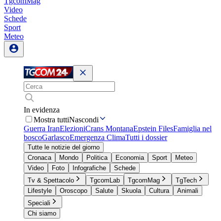
TgcomMag
Video
Schede
Sport
Meteo
In evidenza
Mostra tutti
Nascondi
Guerra Iran
Elezioni
Crans Montana
Epstein Files
Famiglia nel
bosco
Garlasco
Emergenza Clima
Tutti i dossier
Tutte le notizie del giorno
Cronaca
Mondo
Politica
Economia
Sport
Meteo
Video
Foto
Infografiche
Schede
Tv & Spettacolo
TgcomLab
TgcomMag
TgTech
Lifestyle
Oroscopo
Salute
Skuola
Cultura
Animali
Speciali
Chi siamo