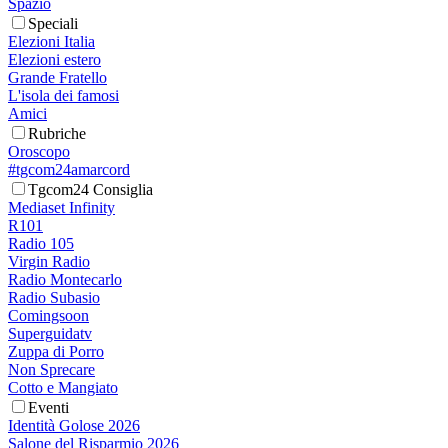
Spazio
Speciali
Elezioni Italia
Elezioni estero
Grande Fratello
L'isola dei famosi
Amici
Rubriche
Oroscopo
#tgcom24amarcord
Tgcom24 Consiglia
Mediaset Infinity
R101
Radio 105
Virgin Radio
Radio Montecarlo
Radio Subasio
Comingsoon
Superguidatv
Zuppa di Porro
Non Sprecare
Cotto e Mangiato
Eventi
Identità Golose 2026
Salone del Risparmio 2026