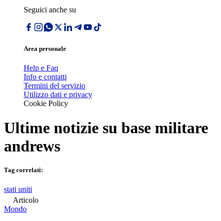
Seguici anche su
Area personale
Help e Faq
Info e contatti
Termini del servizio
Utilizzo dati e privacy
Cookie Policy
Ultime notizie su
base militare
andrews
Tag correlati:
stati uniti
Articolo
Mondo