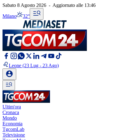
Sabato 8 Agosto 2026
-
Aggiornato alle
13:46
Milano
32°
Leone
(23 Lug - 23 Ago)
Ultim'ora
Cronaca
Mondo
Economia
TgcomLab
Televisione