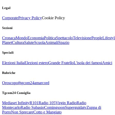
Legal
Corporate
Privacy Policy
Cookie Policy
Sezioni
Cronaca
Mondo
Economia
Politica
Spettacolo
Televisione
People
Lifestyl
Planet
Cultura
Salute
Scuola
Animali
Spazio
Speciali
Elezioni Italia
Elezioni estero
Grande Fratello
L'isola dei famosi
Amici
Rubriche
Oroscopo
#tgcom24amarcord
Tgcom24 Consiglia
Mediaset Infinity
R101
Radio 105
Virgin Radio
Radio
Montecarlo
Radio Subasio
Comingsoon
Superguidatv
Zuppa di
Porro
Non Sprecare
Cotto e Mangiato