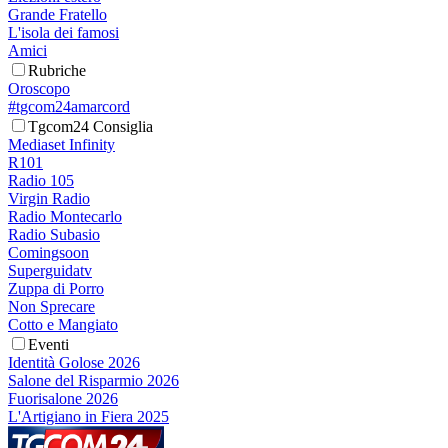
Grande Fratello
L'isola dei famosi
Amici
Rubriche
Oroscopo
#tgcom24amarcord
Tgcom24 Consiglia
Mediaset Infinity
R101
Radio 105
Virgin Radio
Radio Montecarlo
Radio Subasio
Comingsoon
Superguidatv
Zuppa di Porro
Non Sprecare
Cotto e Mangiato
Eventi
Identità Golose 2026
Salone del Risparmio 2026
Fuorisalone 2026
L'Artigiano in Fiera 2025