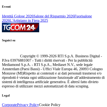
Eventi
Identità Golose 2026
Salone del Risparmio 2026
Fuorisalone
2026
L'Artigiano in Fiera 2025
Seguici su
Copyright © 1999-
2026
RTI S.p.A. Business Digital -
P.Iva 03976881007 - Tutti i diritti riservati - Per la pubblicità
Mediamond S.p.A. - RTI S.p.A., Mediaset N.V., sede legale
Amsterdam (Paesi Bassi) - Uffici Viale Europa 46, 20093 Cologno
Monzese (MI)
Rispetto ai contenuti e ai dati personali trasmessi e/o
riprodotti è vietata ogni utilizzazione funzionale all’addestramento di
sistemi di intelligenza artificiale generativa. È altresì fatto divieto
espresso di utilizzare mezzi automatizzati di data scraping.
Legal
Corporate
Privacy Policy
Cookie Policy