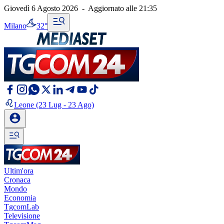
Giovedì 6 Agosto 2026
-
Aggiornato alle
21:35
Milano
32°
Leone
(23 Lug - 23 Ago)
Ultim'ora
Cronaca
Mondo
Economia
TgcomLab
Televisione