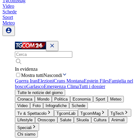
TgcomMag
Video
Schede
Sport
Meteo
In evidenza
Mostra tutti
Nascondi
Guerra Iran
Elezioni
Crans Montana
Epstein Files
Famiglia nel
bosco
Garlasco
Emergenza Clima
Tutti i dossier
Tutte le notizie del giorno
Cronaca
Mondo
Politica
Economia
Sport
Meteo
Video
Foto
Infografiche
Schede
Tv & Spettacolo
TgcomLab
TgcomMag
TgTech
Lifestyle
Oroscopo
Salute
Skuola
Cultura
Animali
Speciali
Chi siamo