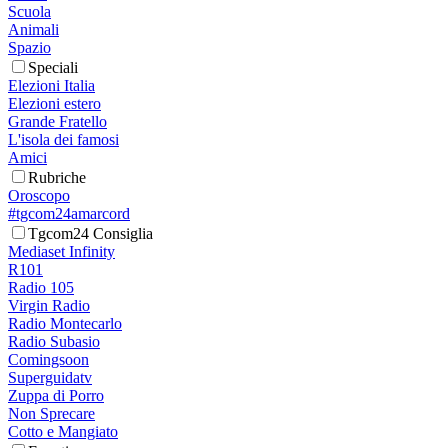
Scuola
Animali
Spazio
Speciali
Elezioni Italia
Elezioni estero
Grande Fratello
L'isola dei famosi
Amici
Rubriche
Oroscopo
#tgcom24amarcord
Tgcom24 Consiglia
Mediaset Infinity
R101
Radio 105
Virgin Radio
Radio Montecarlo
Radio Subasio
Comingsoon
Superguidatv
Zuppa di Porro
Non Sprecare
Cotto e Mangiato