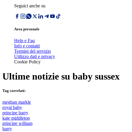
Seguici anche su
Area personale
Help e Faq
Info e contatti
Termini del servizio
Utilizzo dati e privacy
Cookie Policy
Ultime notizie su
baby sussex
Tag correlati:
meghan markle
royal baby
principe harry
kate middleton
principe william
harry