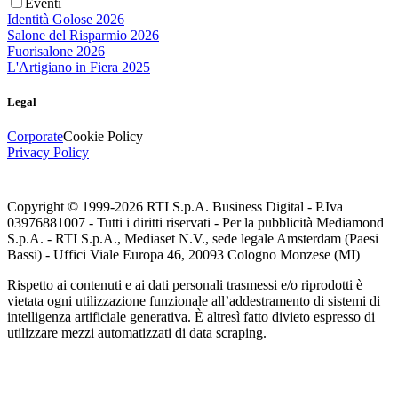
Eventi
Identità Golose 2026
Salone del Risparmio 2026
Fuorisalone 2026
L'Artigiano in Fiera 2025
Legal
Corporate
Cookie Policy
Privacy Policy
Copyright © 1999-
2026
RTI S.p.A. Business Digital - P.Iva
03976881007 - Tutti i diritti riservati - Per la pubblicità Mediamond
S.p.A. - RTI S.p.A., Mediaset N.V., sede legale Amsterdam (Paesi
Bassi) - Uffici Viale Europa 46, 20093 Cologno Monzese (MI)
Rispetto ai contenuti e ai dati personali trasmessi e/o riprodotti è
vietata ogni utilizzazione funzionale all’addestramento di sistemi di
intelligenza artificiale generativa. È altresì fatto divieto espresso di
utilizzare mezzi automatizzati di data scraping.