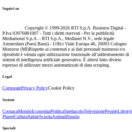
Seguici su
Copyright © 1999-
2026
RTI S.p.A. Business Digital -
P.Iva 03976881007 - Tutti i diritti riservati - Per la pubblicità
Mediamond S.p.A. - RTI S.p.A., Mediaset N.V., sede legale
Amsterdam (Paesi Bassi) - Uffici Viale Europa 46, 20093 Cologno
Monzese (MI)
Rispetto ai contenuti e ai dati personali trasmessi e/o
riprodotti è vietata ogni utilizzazione funzionale all’addestramento di
sistemi di intelligenza artificiale generativa. È altresì fatto divieto
espresso di utilizzare mezzi automatizzati di data scraping.
Legal
Corporate
Privacy Policy
Cookie Policy
Sezioni
Cronaca
Mondo
Economia
Politica
Spettacolo
Televisione
People
Lifestyl
Planet
Cultura
Salute
Scuola
Animali
Spazio
Speciali