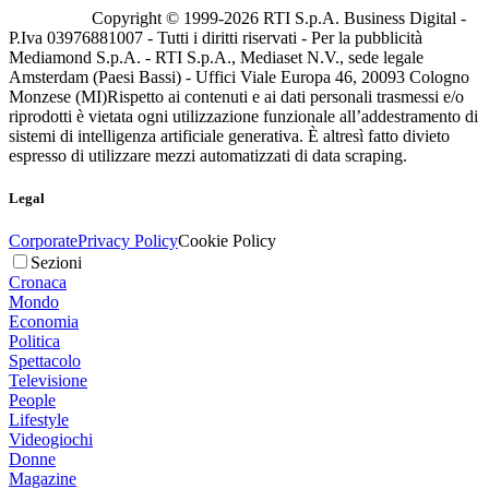
Copyright © 1999-
2026
RTI S.p.A. Business Digital -
P.Iva 03976881007 - Tutti i diritti riservati - Per la pubblicità
Mediamond S.p.A. - RTI S.p.A., Mediaset N.V., sede legale
Amsterdam (Paesi Bassi) - Uffici Viale Europa 46, 20093 Cologno
Monzese (MI)
Rispetto ai contenuti e ai dati personali trasmessi e/o
riprodotti è vietata ogni utilizzazione funzionale all’addestramento di
sistemi di intelligenza artificiale generativa. È altresì fatto divieto
espresso di utilizzare mezzi automatizzati di data scraping.
Legal
Corporate
Privacy Policy
Cookie Policy
Sezioni
Cronaca
Mondo
Economia
Politica
Spettacolo
Televisione
People
Lifestyle
Videogiochi
Donne
Magazine