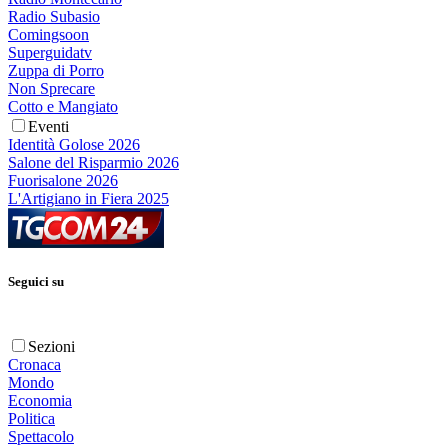
Radio Subasio
Comingsoon
Superguidatv
Zuppa di Porro
Non Sprecare
Cotto e Mangiato
Eventi
Identità Golose 2026
Salone del Risparmio 2026
Fuorisalone 2026
L'Artigiano in Fiera 2025
Seguici su
Sezioni
Cronaca
Mondo
Economia
Politica
Spettacolo