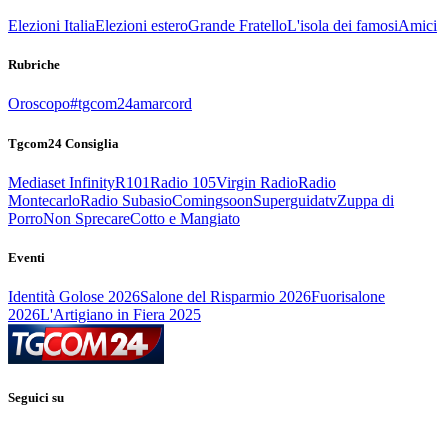
Elezioni Italia
Elezioni estero
Grande Fratello
L'isola dei famosi
Amici
Rubriche
Oroscopo
#tgcom24amarcord
Tgcom24 Consiglia
Mediaset Infinity
R101
Radio 105
Virgin Radio
Radio
Montecarlo
Radio Subasio
Comingsoon
Superguidatv
Zuppa di
Porro
Non Sprecare
Cotto e Mangiato
Eventi
Identità Golose 2026
Salone del Risparmio 2026
Fuorisalone
2026
L'Artigiano in Fiera 2025
Seguici su