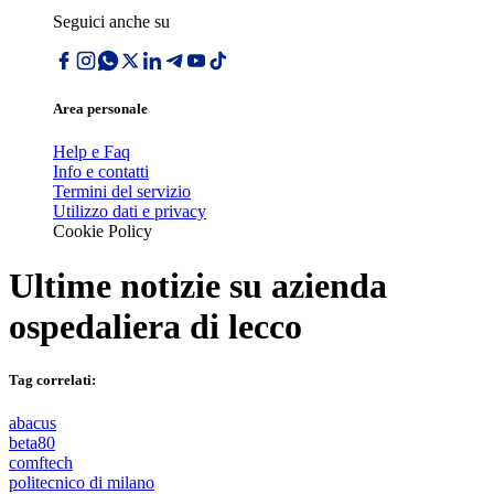
Seguici anche su
Area personale
Help e Faq
Info e contatti
Termini del servizio
Utilizzo dati e privacy
Cookie Policy
Ultime notizie su
azienda
ospedaliera di lecco
Tag correlati:
abacus
beta80
comftech
politecnico di milano