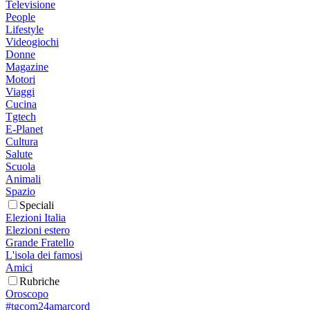
Televisione
People
Lifestyle
Videogiochi
Donne
Magazine
Motori
Viaggi
Cucina
Tgtech
E-Planet
Cultura
Salute
Scuola
Animali
Spazio
Speciali
Elezioni Italia
Elezioni estero
Grande Fratello
L'isola dei famosi
Amici
Rubriche
Oroscopo
#tgcom24amarcord