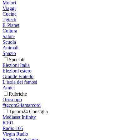
Motori
Viaggi
Cucina
Tgtech
E-Planet
Cultura
Salute
Scuola
Animali
Spazio
Speciali
Elezioni Italia
Elezioni estero
Grande Fratello
L'isola dei famosi
Amici
Rubriche
Oroscopo
#tgcom24amarcord
Tgcom24 Consiglia
Mediaset Infinity
R101
Radio 105
Virgin Radio
Radio Montecarlo