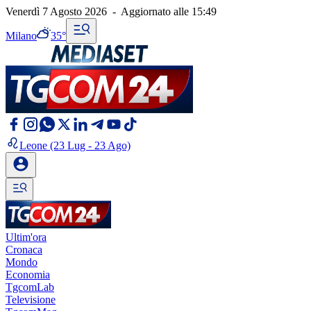
Venerdì 7 Agosto 2026
-
Aggiornato alle
15:49
Milano
35°
Leone
(23 Lug - 23 Ago)
Ultim'ora
Cronaca
Mondo
Economia
TgcomLab
Televisione