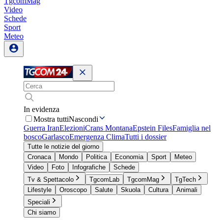
TgcomMag
Video
Schede
Sport
Meteo
In evidenza
Mostra tutti
Nascondi
Guerra Iran
Elezioni
Crans Montana
Epstein Files
Famiglia nel
bosco
Garlasco
Emergenza Clima
Tutti i dossier
Tutte le notizie del giorno
Cronaca
Mondo
Politica
Economia
Sport
Meteo
Video
Foto
Infografiche
Schede
Tv & Spettacolo
TgcomLab
TgcomMag
TgTech
Lifestyle
Oroscopo
Salute
Skuola
Cultura
Animali
Speciali
Chi siamo