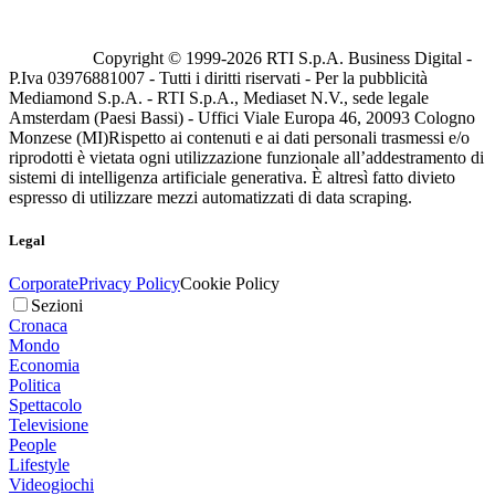
Copyright © 1999-
2026
RTI S.p.A. Business Digital -
P.Iva 03976881007 - Tutti i diritti riservati - Per la pubblicità
Mediamond S.p.A. - RTI S.p.A., Mediaset N.V., sede legale
Amsterdam (Paesi Bassi) - Uffici Viale Europa 46, 20093 Cologno
Monzese (MI)
Rispetto ai contenuti e ai dati personali trasmessi e/o
riprodotti è vietata ogni utilizzazione funzionale all’addestramento di
sistemi di intelligenza artificiale generativa. È altresì fatto divieto
espresso di utilizzare mezzi automatizzati di data scraping.
Legal
Corporate
Privacy Policy
Cookie Policy
Sezioni
Cronaca
Mondo
Economia
Politica
Spettacolo
Televisione
People
Lifestyle
Videogiochi