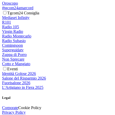
Oroscopo
#tgcom24amarcord
Tgcom24 Consiglia
Mediaset Infinity
R101
Radio 105
Virgin Radio
Radio Montecarlo
Radio Subasio
Comingsoon
Superguidatv
Zuppa di Porro
Non Sprecare
Cotto e Mangiato
Eventi
Identità Golose 2026
Salone del Risparmio 2026
Fuorisalone 2026
L'Artigiano in Fiera 2025
Legal
Corporate
Cookie Policy
Privacy Policy