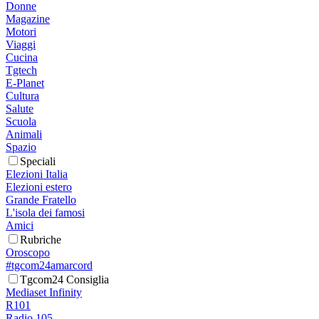
Donne
Magazine
Motori
Viaggi
Cucina
Tgtech
E-Planet
Cultura
Salute
Scuola
Animali
Spazio
Speciali
Elezioni Italia
Elezioni estero
Grande Fratello
L'isola dei famosi
Amici
Rubriche
Oroscopo
#tgcom24amarcord
Tgcom24 Consiglia
Mediaset Infinity
R101
Radio 105