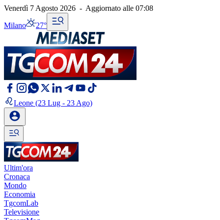
Venerdì 7 Agosto 2026
-
Aggiornato alle
07:08
Milano
27°
Leone
(23 Lug - 23 Ago)
Ultim'ora
Cronaca
Mondo
Economia
TgcomLab
Televisione