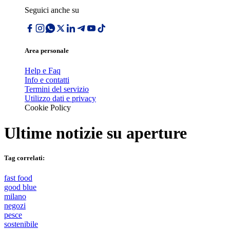
Seguici anche su
Area personale
Help e Faq
Info e contatti
Termini del servizio
Utilizzo dati e privacy
Cookie Policy
Ultime notizie su
aperture
Tag correlati:
fast food
good blue
milano
negozi
pesce
sostenibile