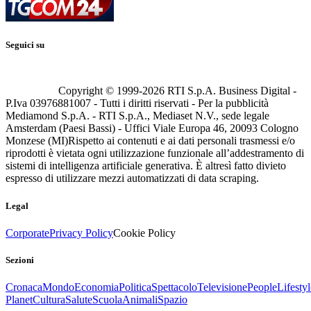
Seguici su
Copyright © 1999-
2026
RTI S.p.A. Business Digital -
P.Iva 03976881007 - Tutti i diritti riservati - Per la pubblicità
Mediamond S.p.A. - RTI S.p.A., Mediaset N.V., sede legale
Amsterdam (Paesi Bassi) - Uffici Viale Europa 46, 20093 Cologno
Monzese (MI)
Rispetto ai contenuti e ai dati personali trasmessi e/o
riprodotti è vietata ogni utilizzazione funzionale all’addestramento di
sistemi di intelligenza artificiale generativa. È altresì fatto divieto
espresso di utilizzare mezzi automatizzati di data scraping.
Legal
Corporate
Privacy Policy
Cookie Policy
Sezioni
Cronaca
Mondo
Economia
Politica
Spettacolo
Televisione
People
Lifestyl
Planet
Cultura
Salute
Scuola
Animali
Spazio