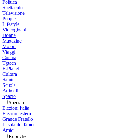
Politica
Spettacolo
Televisione
People
Lifestyle
Videogiochi
Donne
Magazine
Motori
Viaggi
Cucina
Tgtech
E-Planet
Cultura
Salute
Scuola
Animali
Spazio
Speciali
Elezioni Italia
Elezioni estero
Grande Fratello
L'isola dei famosi
Amici
Rubriche