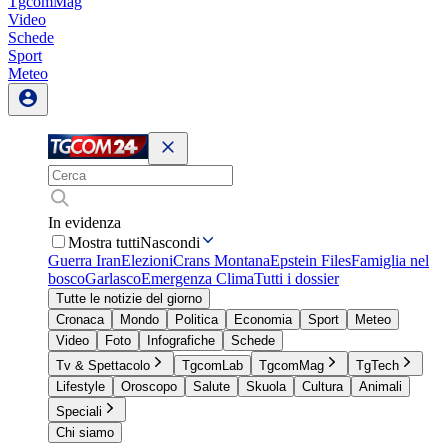
TgcomMag
Video
Schede
Sport
Meteo
In evidenza
Mostra tutti
Nascondi
Guerra Iran
Elezioni
Crans Montana
Epstein Files
Famiglia nel
bosco
Garlasco
Emergenza Clima
Tutti i dossier
Tutte le notizie del giorno
Cronaca
Mondo
Politica
Economia
Sport
Meteo
Video
Foto
Infografiche
Schede
Tv & Spettacolo
TgcomLab
TgcomMag
TgTech
Lifestyle
Oroscopo
Salute
Skuola
Cultura
Animali
Speciali
Chi siamo