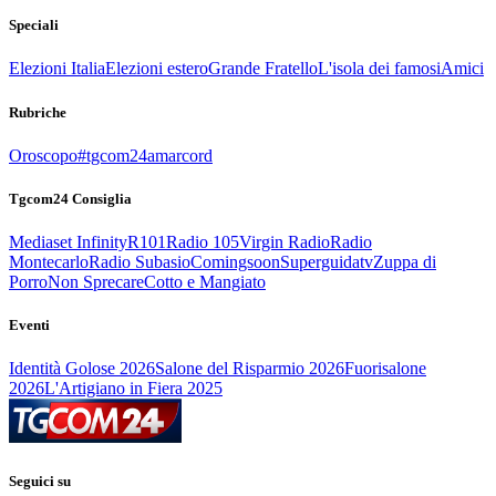
Speciali
Elezioni Italia
Elezioni estero
Grande Fratello
L'isola dei famosi
Amici
Rubriche
Oroscopo
#tgcom24amarcord
Tgcom24 Consiglia
Mediaset Infinity
R101
Radio 105
Virgin Radio
Radio
Montecarlo
Radio Subasio
Comingsoon
Superguidatv
Zuppa di
Porro
Non Sprecare
Cotto e Mangiato
Eventi
Identità Golose 2026
Salone del Risparmio 2026
Fuorisalone
2026
L'Artigiano in Fiera 2025
Seguici su