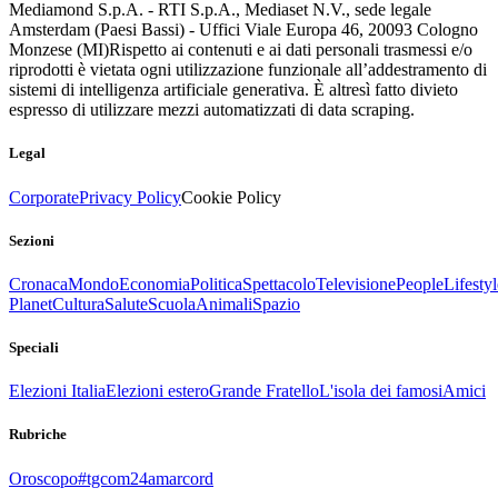
Mediamond S.p.A. - RTI S.p.A., Mediaset N.V., sede legale
Amsterdam (Paesi Bassi) - Uffici Viale Europa 46, 20093 Cologno
Monzese (MI)
Rispetto ai contenuti e ai dati personali trasmessi e/o
riprodotti è vietata ogni utilizzazione funzionale all’addestramento di
sistemi di intelligenza artificiale generativa. È altresì fatto divieto
espresso di utilizzare mezzi automatizzati di data scraping.
Legal
Corporate
Privacy Policy
Cookie Policy
Sezioni
Cronaca
Mondo
Economia
Politica
Spettacolo
Televisione
People
Lifestyl
Planet
Cultura
Salute
Scuola
Animali
Spazio
Speciali
Elezioni Italia
Elezioni estero
Grande Fratello
L'isola dei famosi
Amici
Rubriche
Oroscopo
#tgcom24amarcord