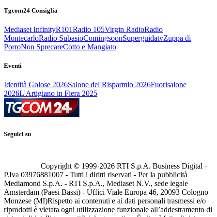
Tgcom24 Consiglia
Mediaset Infinity
R101
Radio 105
Virgin Radio
Radio
Montecarlo
Radio Subasio
Comingsoon
Superguidatv
Zuppa di
Porro
Non Sprecare
Cotto e Mangiato
Eventi
Identità Golose 2026
Salone del Risparmio 2026
Fuorisalone
2026
L'Artigiano in Fiera 2025
Seguici su
Copyright © 1999-
2026
RTI S.p.A. Business Digital -
P.Iva 03976881007 - Tutti i diritti riservati - Per la pubblicità
Mediamond S.p.A. - RTI S.p.A., Mediaset N.V., sede legale
Amsterdam (Paesi Bassi) - Uffici Viale Europa 46, 20093 Cologno
Monzese (MI)
Rispetto ai contenuti e ai dati personali trasmessi e/o
riprodotti è vietata ogni utilizzazione funzionale all’addestramento di