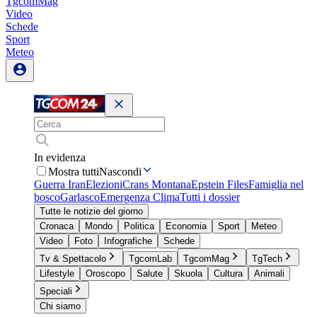
TgcomMag
Video
Schede
Sport
Meteo
In evidenza
Mostra tutti
Nascondi
Guerra Iran
Elezioni
Crans Montana
Epstein Files
Famiglia nel
bosco
Garlasco
Emergenza Clima
Tutti i dossier
Tutte le notizie del giorno
Cronaca
Mondo
Politica
Economia
Sport
Meteo
Video
Foto
Infografiche
Schede
Tv & Spettacolo
TgcomLab
TgcomMag
TgTech
Lifestyle
Oroscopo
Salute
Skuola
Cultura
Animali
Speciali
Chi siamo