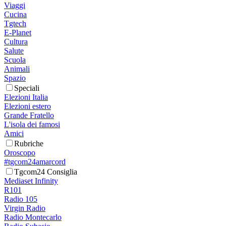
Viaggi
Cucina
Tgtech
E-Planet
Cultura
Salute
Scuola
Animali
Spazio
Speciali
Elezioni Italia
Elezioni estero
Grande Fratello
L'isola dei famosi
Amici
Rubriche
Oroscopo
#tgcom24amarcord
Tgcom24 Consiglia
Mediaset Infinity
R101
Radio 105
Virgin Radio
Radio Montecarlo