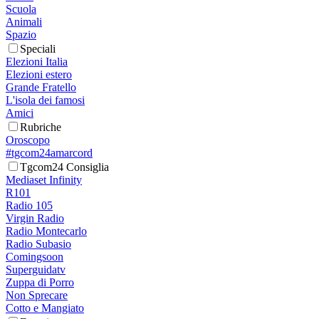
Scuola
Animali
Spazio
Speciali
Elezioni Italia
Elezioni estero
Grande Fratello
L'isola dei famosi
Amici
Rubriche
Oroscopo
#tgcom24amarcord
Tgcom24 Consiglia
Mediaset Infinity
R101
Radio 105
Virgin Radio
Radio Montecarlo
Radio Subasio
Comingsoon
Superguidatv
Zuppa di Porro
Non Sprecare
Cotto e Mangiato