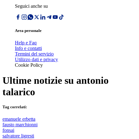
Seguici anche su
Area personale
Help e Faq
Info e contatti
Termini del servizio
Utilizzo dati e privacy
Cookie Policy
Ultime notizie su
antonio
talarico
Tag correlati:
emanuele erbetta
fausto marchionni
fonsai
salvatore ligresti