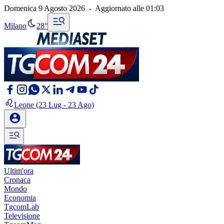
Domenica 9 Agosto 2026
-
Aggiornato alle
01:03
Milano
28°
Leone
(23 Lug - 23 Ago)
Ultim'ora
Cronaca
Mondo
Economia
TgcomLab
Televisione