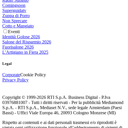
Radio Subasio
Comingsoon
Superguidatv
Zuppa di Porro
Non Sprecare
Cotto e Mangiato
Eventi
Identità Golose 2026
Salone del Risparmio 2026
Fuorisalone 2026
L'Artigiano in Fiera 2025
Legal
Corporate
Cookie Policy
Privacy Policy
Copyright © 1999-
2026
RTI S.p.A. Business Digital - P.Iva
03976881007 - Tutti i diritti riservati - Per la pubblicità Mediamond
S.p.A. - RTI S.p.A., Mediaset N.V., sede legale Amsterdam (Paesi
Bassi) - Uffici Viale Europa 46, 20093 Cologno Monzese (MI)
Rispetto ai contenuti e ai dati personali trasmessi e/o riprodotti è
vietata ogni utilizzazione funzionale all’addestramento di sistemi di