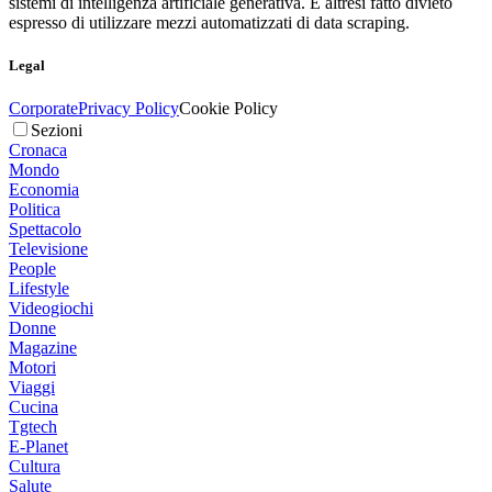
sistemi di intelligenza artificiale generativa. È altresì fatto divieto
espresso di utilizzare mezzi automatizzati di data scraping.
Legal
Corporate
Privacy Policy
Cookie Policy
Sezioni
Cronaca
Mondo
Economia
Politica
Spettacolo
Televisione
People
Lifestyle
Videogiochi
Donne
Magazine
Motori
Viaggi
Cucina
Tgtech
E-Planet
Cultura
Salute