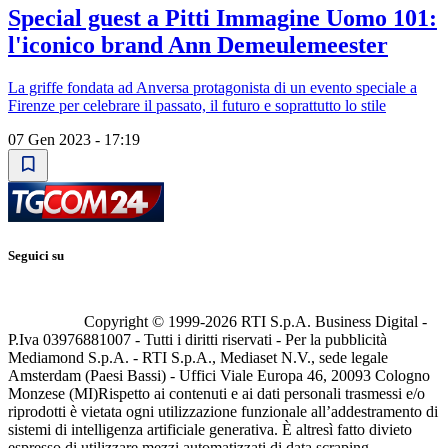
Special guest a Pitti Immagine Uomo 101:
l'iconico brand Ann Demeulemeester
La griffe fondata ad Anversa protagonista di un evento speciale a
Firenze per celebrare il passato, il futuro e soprattutto lo stile
07 Gen 2023 - 17:19
Seguici su
Copyright © 1999-
2026
RTI S.p.A. Business Digital -
P.Iva 03976881007 - Tutti i diritti riservati - Per la pubblicità
Mediamond S.p.A. - RTI S.p.A., Mediaset N.V., sede legale
Amsterdam (Paesi Bassi) - Uffici Viale Europa 46, 20093 Cologno
Monzese (MI)
Rispetto ai contenuti e ai dati personali trasmessi e/o
riprodotti è vietata ogni utilizzazione funzionale all’addestramento di
sistemi di intelligenza artificiale generativa. È altresì fatto divieto
espresso di utilizzare mezzi automatizzati di data scraping.