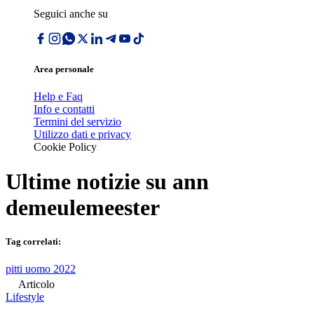
Seguici anche su
Area personale
Help e Faq
Info e contatti
Termini del servizio
Utilizzo dati e privacy
Cookie Policy
Ultime notizie su
ann
demeulemeester
Tag correlati:
pitti uomo 2022
Articolo
Lifestyle