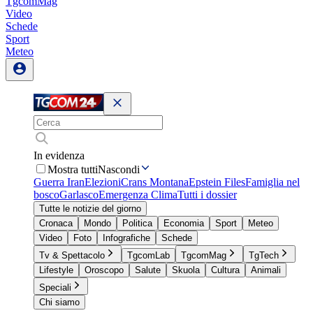
TgcomMag
Video
Schede
Sport
Meteo
In evidenza
Mostra tutti
Nascondi
Guerra Iran
Elezioni
Crans Montana
Epstein Files
Famiglia nel
bosco
Garlasco
Emergenza Clima
Tutti i dossier
Tutte le notizie del giorno
Cronaca
Mondo
Politica
Economia
Sport
Meteo
Video
Foto
Infografiche
Schede
Tv & Spettacolo
TgcomLab
TgcomMag
TgTech
Lifestyle
Oroscopo
Salute
Skuola
Cultura
Animali
Speciali
Chi siamo