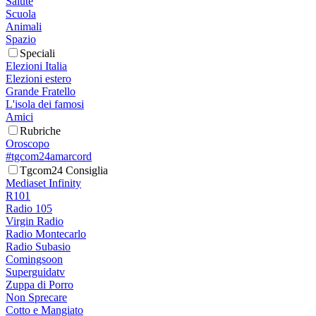
Salute
Scuola
Animali
Spazio
Speciali
Elezioni Italia
Elezioni estero
Grande Fratello
L'isola dei famosi
Amici
Rubriche
Oroscopo
#tgcom24amarcord
Tgcom24 Consiglia
Mediaset Infinity
R101
Radio 105
Virgin Radio
Radio Montecarlo
Radio Subasio
Comingsoon
Superguidatv
Zuppa di Porro
Non Sprecare
Cotto e Mangiato