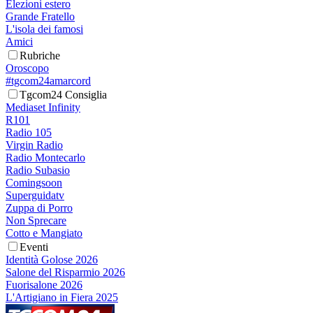
Elezioni estero
Grande Fratello
L'isola dei famosi
Amici
Rubriche
Oroscopo
#tgcom24amarcord
Tgcom24 Consiglia
Mediaset Infinity
R101
Radio 105
Virgin Radio
Radio Montecarlo
Radio Subasio
Comingsoon
Superguidatv
Zuppa di Porro
Non Sprecare
Cotto e Mangiato
Eventi
Identità Golose 2026
Salone del Risparmio 2026
Fuorisalone 2026
L'Artigiano in Fiera 2025