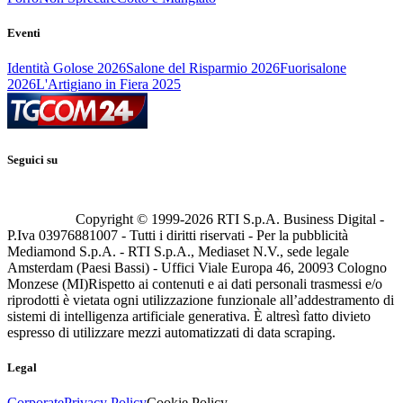
Eventi
Identità Golose 2026
Salone del Risparmio 2026
Fuorisalone
2026
L'Artigiano in Fiera 2025
Seguici su
Copyright © 1999-
2026
RTI S.p.A. Business Digital -
P.Iva 03976881007 - Tutti i diritti riservati - Per la pubblicità
Mediamond S.p.A. - RTI S.p.A., Mediaset N.V., sede legale
Amsterdam (Paesi Bassi) - Uffici Viale Europa 46, 20093 Cologno
Monzese (MI)
Rispetto ai contenuti e ai dati personali trasmessi e/o
riprodotti è vietata ogni utilizzazione funzionale all’addestramento di
sistemi di intelligenza artificiale generativa. È altresì fatto divieto
espresso di utilizzare mezzi automatizzati di data scraping.
Legal
Corporate
Privacy Policy
Cookie Policy