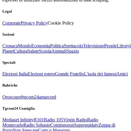
Legal
Corporate
Privacy Policy
Cookie Policy
Sezioni
Cronaca
Mondo
Economia
Politica
Spettacolo
Televisione
People
Lifestyl
Planet
Cultura
Salute
Scuola
Animali
Spazio
Speciali
Elezioni Italia
Elezioni estero
Grande Fratello
L'isola dei famosi
Amici
Rubriche
Oroscopo
#tgcom24amarcord
Tgcom24 Consiglia
Mediaset Infinity
R101
Radio 105
Virgin Radio
Radio
Montecarlo
Radio Subasio
Comingsoon
Superguidatv
Zuppa di
Porro
Non Sprecare
Cotto e Mangiato