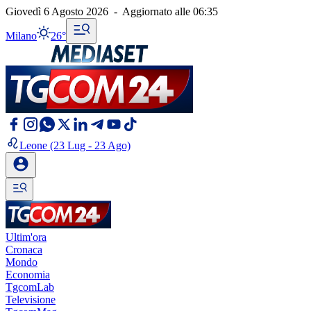
Giovedì 6 Agosto 2026
-
Aggiornato alle
06:35
Milano
26°
Leone
(23 Lug - 23 Ago)
Ultim'ora
Cronaca
Mondo
Economia
TgcomLab
Televisione