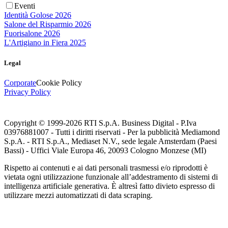
Eventi
Identità Golose 2026
Salone del Risparmio 2026
Fuorisalone 2026
L'Artigiano in Fiera 2025
Legal
Corporate
Cookie Policy
Privacy Policy
Copyright © 1999-
2026
RTI S.p.A. Business Digital - P.Iva
03976881007 - Tutti i diritti riservati - Per la pubblicità Mediamond
S.p.A. - RTI S.p.A., Mediaset N.V., sede legale Amsterdam (Paesi
Bassi) - Uffici Viale Europa 46, 20093 Cologno Monzese (MI)
Rispetto ai contenuti e ai dati personali trasmessi e/o riprodotti è
vietata ogni utilizzazione funzionale all’addestramento di sistemi di
intelligenza artificiale generativa. È altresì fatto divieto espresso di
utilizzare mezzi automatizzati di data scraping.