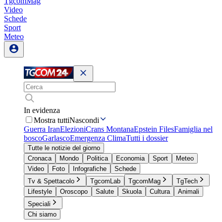
TgcomMag
Video
Schede
Sport
Meteo
In evidenza
Mostra tutti
Nascondi
Guerra Iran
Elezioni
Crans Montana
Epstein Files
Famiglia nel
bosco
Garlasco
Emergenza Clima
Tutti i dossier
Tutte le notizie del giorno
Cronaca
Mondo
Politica
Economia
Sport
Meteo
Video
Foto
Infografiche
Schede
Tv & Spettacolo
TgcomLab
TgcomMag
TgTech
Lifestyle
Oroscopo
Salute
Skuola
Cultura
Animali
Speciali
Chi siamo