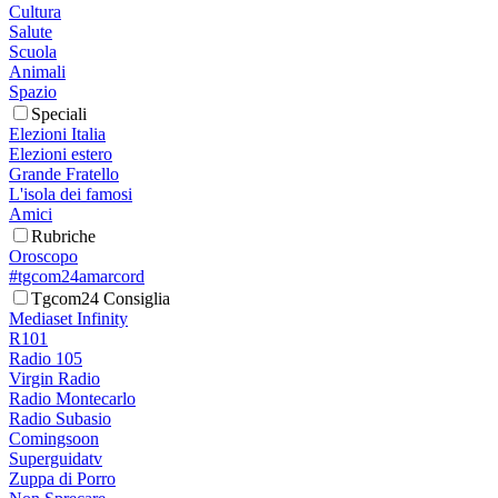
Cultura
Salute
Scuola
Animali
Spazio
Speciali
Elezioni Italia
Elezioni estero
Grande Fratello
L'isola dei famosi
Amici
Rubriche
Oroscopo
#tgcom24amarcord
Tgcom24 Consiglia
Mediaset Infinity
R101
Radio 105
Virgin Radio
Radio Montecarlo
Radio Subasio
Comingsoon
Superguidatv
Zuppa di Porro