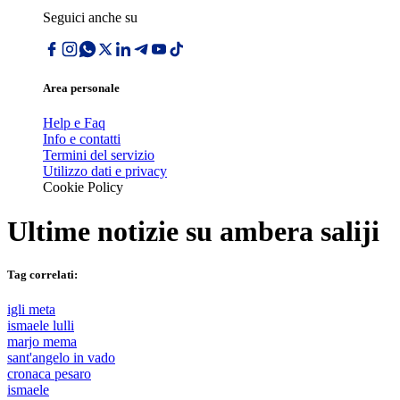
Seguici anche su
Area personale
Help e Faq
Info e contatti
Termini del servizio
Utilizzo dati e privacy
Cookie Policy
Ultime notizie su
ambera saliji
Tag correlati:
igli meta
ismaele lulli
marjo mema
sant'angelo in vado
cronaca pesaro
ismaele