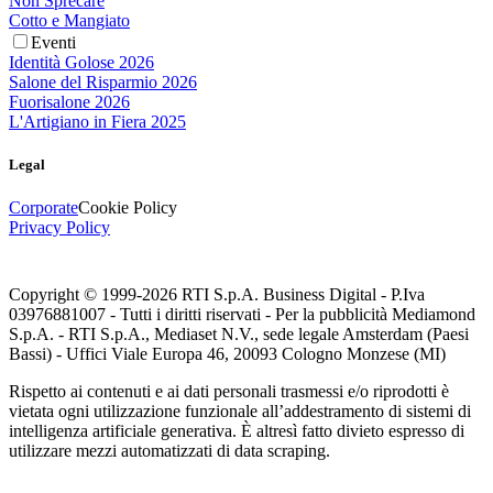
Non Sprecare
Cotto e Mangiato
Eventi
Identità Golose 2026
Salone del Risparmio 2026
Fuorisalone 2026
L'Artigiano in Fiera 2025
Legal
Corporate
Cookie Policy
Privacy Policy
Copyright © 1999-
2026
RTI S.p.A. Business Digital - P.Iva
03976881007 - Tutti i diritti riservati - Per la pubblicità Mediamond
S.p.A. - RTI S.p.A., Mediaset N.V., sede legale Amsterdam (Paesi
Bassi) - Uffici Viale Europa 46, 20093 Cologno Monzese (MI)
Rispetto ai contenuti e ai dati personali trasmessi e/o riprodotti è
vietata ogni utilizzazione funzionale all’addestramento di sistemi di
intelligenza artificiale generativa. È altresì fatto divieto espresso di
utilizzare mezzi automatizzati di data scraping.