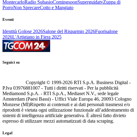
Montecarlo
Radio Subasio
Comingsoon
Superguidatv
Zuppa di
Porro
Non Sprecare
Cotto e Mangiato
Eventi
Identità Golose 2026
Salone del Risparmio 2026
Fuorisalone
2026
L'Artigiano in Fiera 2025
Seguici su
Copyright © 1999-
2026
RTI S.p.A. Business Digital -
P.Iva 03976881007 - Tutti i diritti riservati - Per la pubblicità
Mediamond S.p.A. - RTI S.p.A., Mediaset N.V., sede legale
Amsterdam (Paesi Bassi) - Uffici Viale Europa 46, 20093 Cologno
Monzese (MI)
Rispetto ai contenuti e ai dati personali trasmessi e/o
riprodotti è vietata ogni utilizzazione funzionale all’addestramento di
sistemi di intelligenza artificiale generativa. È altresì fatto divieto
espresso di utilizzare mezzi automatizzati di data scraping.
Legal