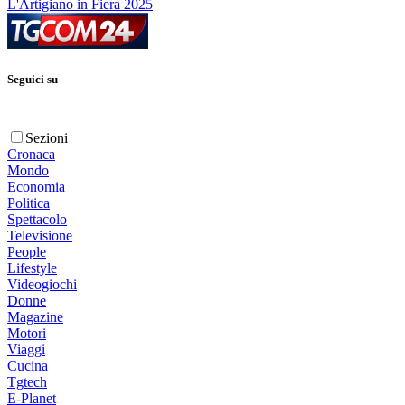
L'Artigiano in Fiera 2025
Seguici su
Sezioni
Cronaca
Mondo
Economia
Politica
Spettacolo
Televisione
People
Lifestyle
Videogiochi
Donne
Magazine
Motori
Viaggi
Cucina
Tgtech
E-Planet