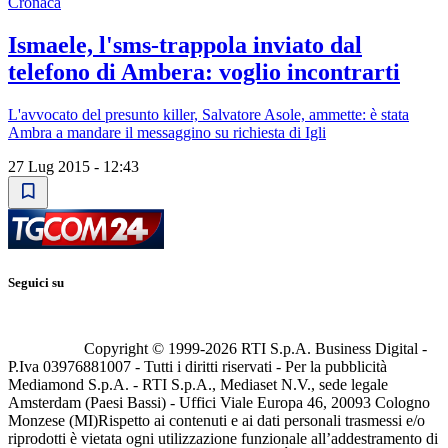
Cronaca
Ismaele, l'sms-trappola inviato dal
telefono di Ambera: voglio incontrarti
L'avvocato del presunto killer, Salvatore Asole, ammette: è stata
Ambra a mandare il messaggino su richiesta di Igli
27 Lug 2015 - 12:43
Seguici su
Copyright © 1999-
2026
RTI S.p.A. Business Digital -
P.Iva 03976881007 - Tutti i diritti riservati - Per la pubblicità
Mediamond S.p.A. - RTI S.p.A., Mediaset N.V., sede legale
Amsterdam (Paesi Bassi) - Uffici Viale Europa 46, 20093 Cologno
Monzese (MI)
Rispetto ai contenuti e ai dati personali trasmessi e/o
riprodotti è vietata ogni utilizzazione funzionale all’addestramento di