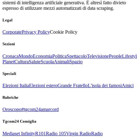
sistemi di intelligenza artificiale generativa. È altresì fatto divieto
espresso di utilizzare mezzi automatizzati di data scraping.
Legal
Corporate
Privacy Policy
Cookie Policy
Sezioni
Cronaca
Mondo
Economia
Politica
Spettacolo
Televisione
People
Lifestyl
Planet
Cultura
Salute
Scuola
Animali
Spazio
Speciali
Elezioni Italia
Elezioni estero
Grande Fratello
L'isola dei famosi
Amici
Rubriche
Oroscopo
#tgcom24amarcord
Tgcom24 Consiglia
Mediaset Infinity
R101
Radio 105
Virgin Radio
Radio