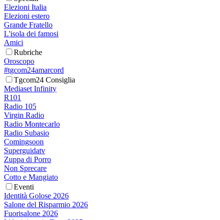
Elezioni Italia
Elezioni estero
Grande Fratello
L'isola dei famosi
Amici
Rubriche
Oroscopo
#tgcom24amarcord
Tgcom24 Consiglia
Mediaset Infinity
R101
Radio 105
Virgin Radio
Radio Montecarlo
Radio Subasio
Comingsoon
Superguidatv
Zuppa di Porro
Non Sprecare
Cotto e Mangiato
Eventi
Identità Golose 2026
Salone del Risparmio 2026
Fuorisalone 2026