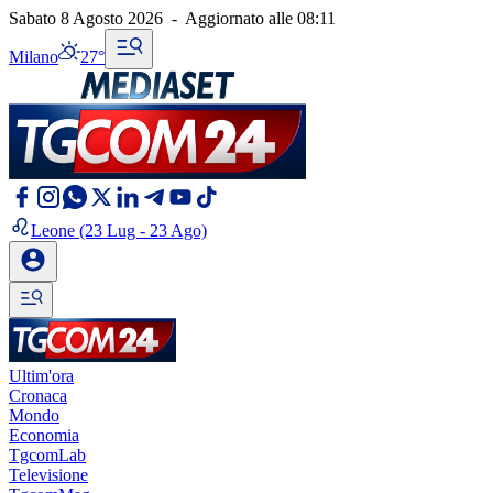
Sabato 8 Agosto 2026
-
Aggiornato alle
08:11
Milano
27°
Leone
(23 Lug - 23 Ago)
Ultim'ora
Cronaca
Mondo
Economia
TgcomLab
Televisione