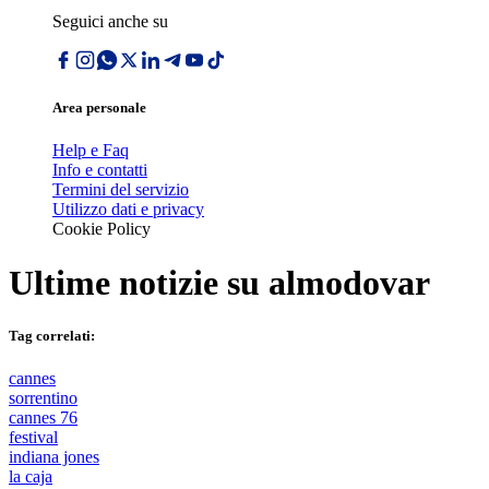
Seguici anche su
Area personale
Help e Faq
Info e contatti
Termini del servizio
Utilizzo dati e privacy
Cookie Policy
Ultime notizie su
almodovar
Tag correlati:
cannes
sorrentino
cannes 76
festival
indiana jones
la caja