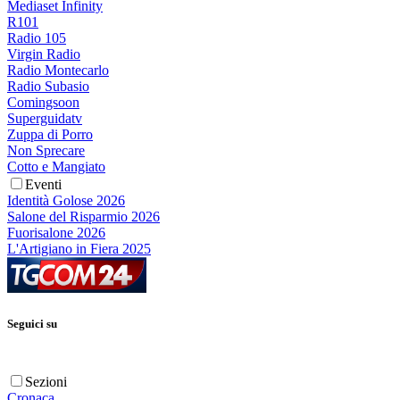
Mediaset Infinity
R101
Radio 105
Virgin Radio
Radio Montecarlo
Radio Subasio
Comingsoon
Superguidatv
Zuppa di Porro
Non Sprecare
Cotto e Mangiato
Eventi
Identità Golose 2026
Salone del Risparmio 2026
Fuorisalone 2026
L'Artigiano in Fiera 2025
Seguici su
Sezioni
Cronaca