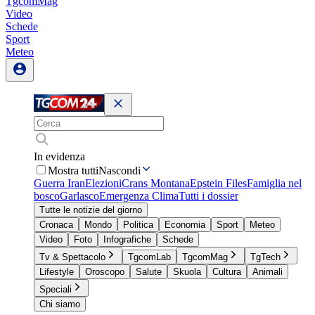
TgcomMag
Video
Schede
Sport
Meteo
In evidenza
Mostra tutti
Nascondi
Guerra Iran
Elezioni
Crans Montana
Epstein Files
Famiglia nel
bosco
Garlasco
Emergenza Clima
Tutti i dossier
Tutte le notizie del giorno
Cronaca
Mondo
Politica
Economia
Sport
Meteo
Video
Foto
Infografiche
Schede
Tv & Spettacolo
TgcomLab
TgcomMag
TgTech
Lifestyle
Oroscopo
Salute
Skuola
Cultura
Animali
Speciali
Chi siamo