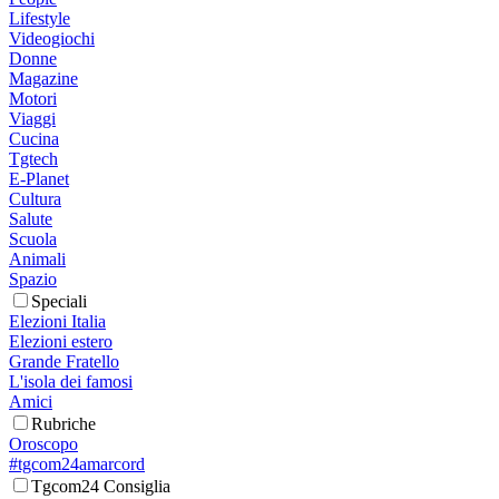
Lifestyle
Videogiochi
Donne
Magazine
Motori
Viaggi
Cucina
Tgtech
E-Planet
Cultura
Salute
Scuola
Animali
Spazio
Speciali
Elezioni Italia
Elezioni estero
Grande Fratello
L'isola dei famosi
Amici
Rubriche
Oroscopo
#tgcom24amarcord
Tgcom24 Consiglia