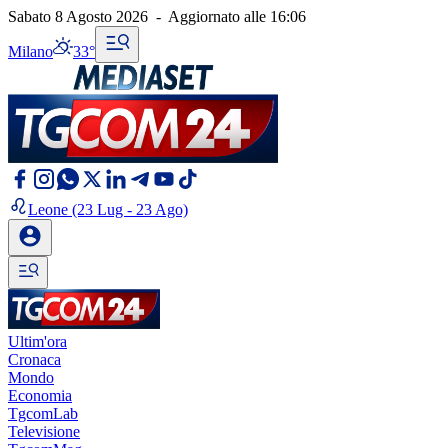
Sabato 8 Agosto 2026
-
Aggiornato alle
16:06
Milano
33°
Leone
(23 Lug - 23 Ago)
Ultim'ora
Cronaca
Mondo
Economia
TgcomLab
Televisione