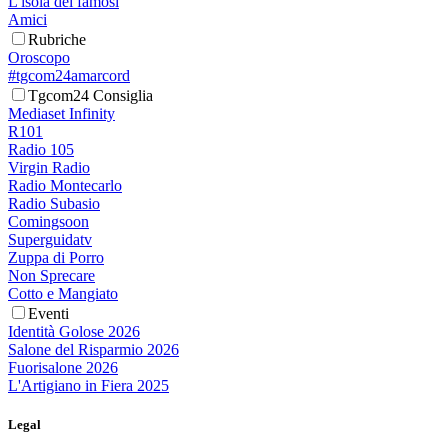
L'isola dei famosi
Amici
Rubriche
Oroscopo
#tgcom24amarcord
Tgcom24 Consiglia
Mediaset Infinity
R101
Radio 105
Virgin Radio
Radio Montecarlo
Radio Subasio
Comingsoon
Superguidatv
Zuppa di Porro
Non Sprecare
Cotto e Mangiato
Eventi
Identità Golose 2026
Salone del Risparmio 2026
Fuorisalone 2026
L'Artigiano in Fiera 2025
Legal