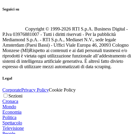
Seguici su
Copyright © 1999-
2026
RTI S.p.A. Business Digital -
P.Iva 03976881007 - Tutti i diritti riservati - Per la pubblicità
Mediamond S.p.A. - RTI S.p.A., Mediaset N.V., sede legale
Amsterdam (Paesi Bassi) - Uffici Viale Europa 46, 20093 Cologno
Monzese (MI)
Rispetto ai contenuti e ai dati personali trasmessi e/o
riprodotti è vietata ogni utilizzazione funzionale all’addestramento di
sistemi di intelligenza artificiale generativa. È altresì fatto divieto
espresso di utilizzare mezzi automatizzati di data scraping.
Legal
Corporate
Privacy Policy
Cookie Policy
Sezioni
Cronaca
Mondo
Economia
Politica
Spettacolo
Televisione
People