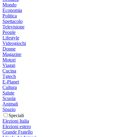
Mondo
Economia
Politica
Spettacolo
Televisione
People
Lifestyle
Videogiochi
Donne
Magazine
Motori
Viaggi
Cucina
Tgtech
E-Planet
Cultura
Salute
Scuola
Animali
Spazio
Speciali
Elezioni Italia
Elezioni estero
Grande Fratello