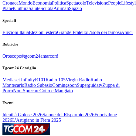
Cronaca
Mondo
Economia
Politica
Spettacolo
Televisione
People
Lifestyl
Planet
Cultura
Salute
Scuola
Animali
Spazio
Speciali
Elezioni Italia
Elezioni estero
Grande Fratello
L'isola dei famosi
Amici
Rubriche
Oroscopo
#tgcom24amarcord
Tgcom24 Consiglia
Mediaset Infinity
R101
Radio 105
Virgin Radio
Radio
Montecarlo
Radio Subasio
Comingsoon
Superguidatv
Zuppa di
Porro
Non Sprecare
Cotto e Mangiato
Eventi
Identità Golose 2026
Salone del Risparmio 2026
Fuorisalone
2026
L'Artigiano in Fiera 2025