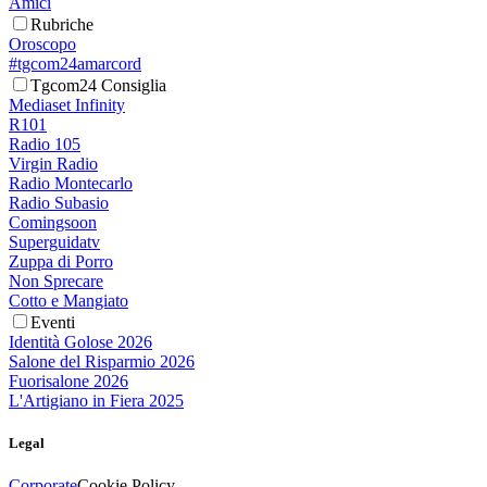
Amici
Rubriche
Oroscopo
#tgcom24amarcord
Tgcom24 Consiglia
Mediaset Infinity
R101
Radio 105
Virgin Radio
Radio Montecarlo
Radio Subasio
Comingsoon
Superguidatv
Zuppa di Porro
Non Sprecare
Cotto e Mangiato
Eventi
Identità Golose 2026
Salone del Risparmio 2026
Fuorisalone 2026
L'Artigiano in Fiera 2025
Legal
Corporate
Cookie Policy