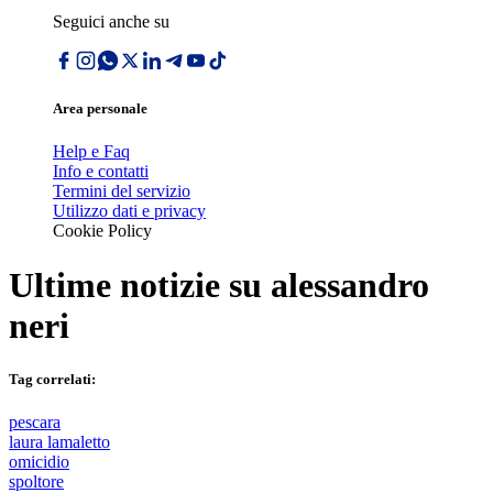
Seguici anche su
Area personale
Help e Faq
Info e contatti
Termini del servizio
Utilizzo dati e privacy
Cookie Policy
Ultime notizie su
alessandro
neri
Tag correlati:
pescara
laura lamaletto
omicidio
spoltore