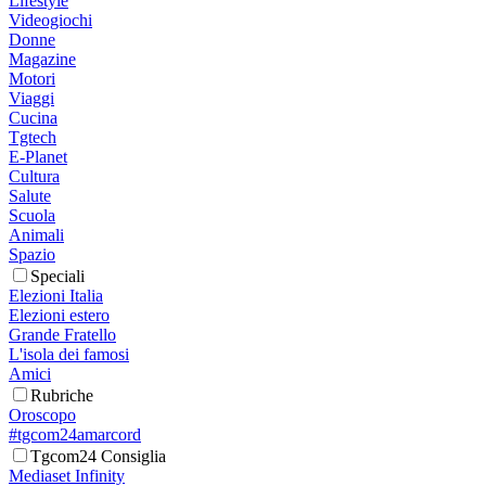
Lifestyle
Videogiochi
Donne
Magazine
Motori
Viaggi
Cucina
Tgtech
E-Planet
Cultura
Salute
Scuola
Animali
Spazio
Speciali
Elezioni Italia
Elezioni estero
Grande Fratello
L'isola dei famosi
Amici
Rubriche
Oroscopo
#tgcom24amarcord
Tgcom24 Consiglia
Mediaset Infinity