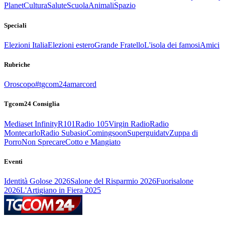
Planet
Cultura
Salute
Scuola
Animali
Spazio
Speciali
Elezioni Italia
Elezioni estero
Grande Fratello
L'isola dei famosi
Amici
Rubriche
Oroscopo
#tgcom24amarcord
Tgcom24 Consiglia
Mediaset Infinity
R101
Radio 105
Virgin Radio
Radio
Montecarlo
Radio Subasio
Comingsoon
Superguidatv
Zuppa di
Porro
Non Sprecare
Cotto e Mangiato
Eventi
Identità Golose 2026
Salone del Risparmio 2026
Fuorisalone
2026
L'Artigiano in Fiera 2025