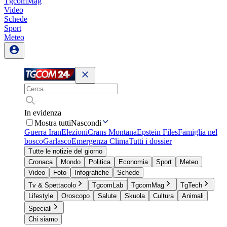
TgcomMag
Video
Schede
Sport
Meteo
In evidenza
Mostra tutti
Nascondi
Guerra Iran
Elezioni
Crans Montana
Epstein Files
Famiglia nel
bosco
Garlasco
Emergenza Clima
Tutti i dossier
Tutte le notizie del giorno
Cronaca
Mondo
Politica
Economia
Sport
Meteo
Video
Foto
Infografiche
Schede
Tv & Spettacolo
TgcomLab
TgcomMag
TgTech
Lifestyle
Oroscopo
Salute
Skuola
Cultura
Animali
Speciali
Chi siamo