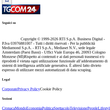
Seguici su
Copyright © 1999-
2026
RTI S.p.A. Business Digital -
P.Iva 03976881007 - Tutti i diritti riservati - Per la pubblicità
Mediamond S.p.A. - RTI S.p.A., Mediaset N.V., sede legale
Amsterdam (Paesi Bassi) - Uffici Viale Europa 46, 20093 Cologno
Monzese (MI)
Rispetto ai contenuti e ai dati personali trasmessi e/o
riprodotti è vietata ogni utilizzazione funzionale all’addestramento di
sistemi di intelligenza artificiale generativa. È altresì fatto divieto
espresso di utilizzare mezzi automatizzati di data scraping.
Legal
Corporate
Privacy Policy
Cookie Policy
Sezioni
Cronaca
Mondo
Economia
Politica
Spettacolo
Televisione
People
Lifestyl