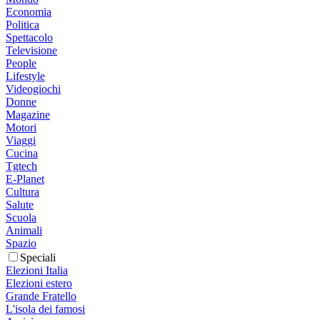
Economia
Politica
Spettacolo
Televisione
People
Lifestyle
Videogiochi
Donne
Magazine
Motori
Viaggi
Cucina
Tgtech
E-Planet
Cultura
Salute
Scuola
Animali
Spazio
Speciali
Elezioni Italia
Elezioni estero
Grande Fratello
L'isola dei famosi