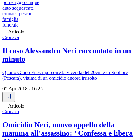
pomeriggio cinque
auto sequestrate
cronaca pescara
famiglia
funerale
Articolo
Cronaca
Il caso Alessandro Neri raccontato in un
minuto
Quarto Grado Files ripercorre la vicenda del 29enne di Spoltore
(Pescara), vittima di un omicidio ancora irrisolto
05 Apr 2018 - 16:25
Articolo
Cronaca
Omicidio Neri, nuovo appello della
mamma all'assassino: "Confessa e libera