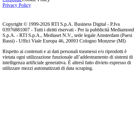
Privacy Policy
Copyright © 1999-
2026
RTI S.p.A. Business Digital - P.Iva
03976881007 - Tutti i diritti riservati - Per la pubblicità Mediamond
S.p.A. - RTI S.p.A., Mediaset N.V., sede legale Amsterdam (Paesi
Bassi) - Uffici Viale Europa 46, 20093 Cologno Monzese (MI)
Rispetto ai contenuti e ai dati personali trasmessi e/o riprodotti è
vietata ogni utilizzazione funzionale all’addestramento di sistemi di
intelligenza artificiale generativa. È altresì fatto divieto espresso di
utilizzare mezzi automatizzati di data scraping.