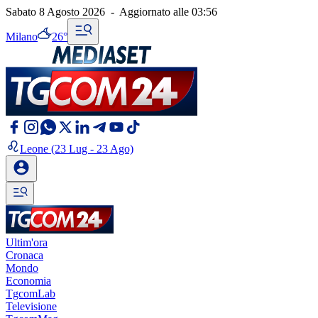
Sabato 8 Agosto 2026
-
Aggiornato alle
03:56
Milano
26°
Leone
(23 Lug - 23 Ago)
Ultim'ora
Cronaca
Mondo
Economia
TgcomLab
Televisione