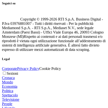
Seguici su
Copyright © 1999-
2026
RTI S.p.A. Business Digital -
P.Iva 03976881007 - Tutti i diritti riservati - Per la pubblicità
Mediamond S.p.A. - RTI S.p.A., Mediaset N.V., sede legale
Amsterdam (Paesi Bassi) - Uffici Viale Europa 46, 20093 Cologno
Monzese (MI)
Rispetto ai contenuti e ai dati personali trasmessi e/o
riprodotti è vietata ogni utilizzazione funzionale all’addestramento di
sistemi di intelligenza artificiale generativa. È altresì fatto divieto
espresso di utilizzare mezzi automatizzati di data scraping.
Legal
Corporate
Privacy Policy
Cookie Policy
Sezioni
Cronaca
Mondo
Economia
Politica
Spettacolo
Televisione
People