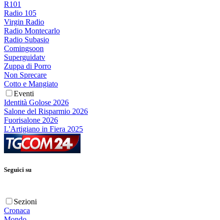
R101
Radio 105
Virgin Radio
Radio Montecarlo
Radio Subasio
Comingsoon
Superguidatv
Zuppa di Porro
Non Sprecare
Cotto e Mangiato
Eventi
Identità Golose 2026
Salone del Risparmio 2026
Fuorisalone 2026
L'Artigiano in Fiera 2025
Seguici su
Sezioni
Cronaca
Mondo