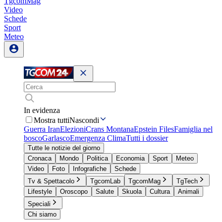
TgcomMag
Video
Schede
Sport
Meteo
In evidenza
Mostra tutti
Nascondi
Guerra Iran
Elezioni
Crans Montana
Epstein Files
Famiglia nel
bosco
Garlasco
Emergenza Clima
Tutti i dossier
Tutte le notizie del giorno
Cronaca
Mondo
Politica
Economia
Sport
Meteo
Video
Foto
Infografiche
Schede
Tv & Spettacolo
TgcomLab
TgcomMag
TgTech
Lifestyle
Oroscopo
Salute
Skuola
Cultura
Animali
Speciali
Chi siamo