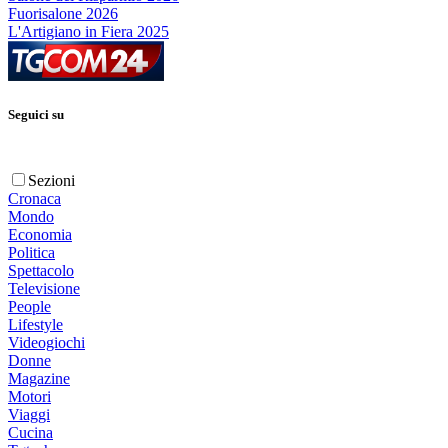
Fuorisalone 2026
L'Artigiano in Fiera 2025
Seguici su
Sezioni
Cronaca
Mondo
Economia
Politica
Spettacolo
Televisione
People
Lifestyle
Videogiochi
Donne
Magazine
Motori
Viaggi
Cucina