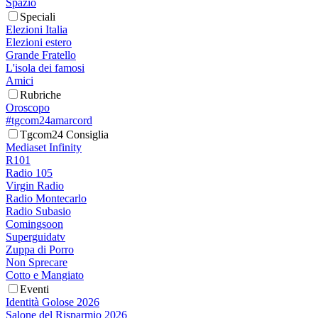
Spazio
Speciali
Elezioni Italia
Elezioni estero
Grande Fratello
L'isola dei famosi
Amici
Rubriche
Oroscopo
#tgcom24amarcord
Tgcom24 Consiglia
Mediaset Infinity
R101
Radio 105
Virgin Radio
Radio Montecarlo
Radio Subasio
Comingsoon
Superguidatv
Zuppa di Porro
Non Sprecare
Cotto e Mangiato
Eventi
Identità Golose 2026
Salone del Risparmio 2026