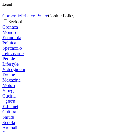
Legal
Corporate
Privacy Policy
Cookie Policy
Sezioni
Cronaca
Mondo
Economia
Politica
Spettacolo
Televisione
People
Lifestyle
Videogiochi
Donne
Magazine
Motori
Viaggi
Cucina
Tgtech
E-Planet
Cultura
Salute
Scuola
Animali