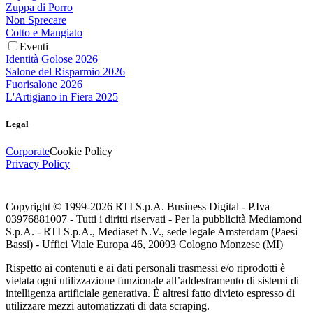
Zuppa di Porro
Non Sprecare
Cotto e Mangiato
Eventi
Identità Golose 2026
Salone del Risparmio 2026
Fuorisalone 2026
L'Artigiano in Fiera 2025
Legal
Corporate
Cookie Policy
Privacy Policy
Copyright © 1999-
2026
RTI S.p.A. Business Digital - P.Iva
03976881007 - Tutti i diritti riservati - Per la pubblicità Mediamond
S.p.A. - RTI S.p.A., Mediaset N.V., sede legale Amsterdam (Paesi
Bassi) - Uffici Viale Europa 46, 20093 Cologno Monzese (MI)
Rispetto ai contenuti e ai dati personali trasmessi e/o riprodotti è
vietata ogni utilizzazione funzionale all’addestramento di sistemi di
intelligenza artificiale generativa. È altresì fatto divieto espresso di
utilizzare mezzi automatizzati di data scraping.