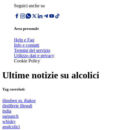
Seguici anche su
Area personale
Help e Faq
Info e contatti
Termini del servizio
Utilizzo dati e privacy
Cookie Policy
Ultime notizie su
alcolici
Tag correlati:
dinuben m. thakor
distillerie illegali
india
sarpanch
whisky
analcolici