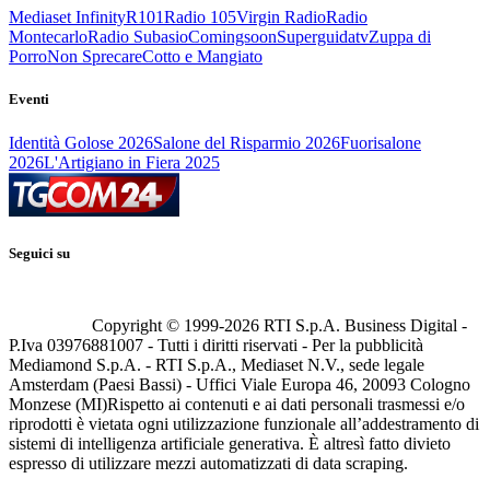
Mediaset Infinity
R101
Radio 105
Virgin Radio
Radio
Montecarlo
Radio Subasio
Comingsoon
Superguidatv
Zuppa di
Porro
Non Sprecare
Cotto e Mangiato
Eventi
Identità Golose 2026
Salone del Risparmio 2026
Fuorisalone
2026
L'Artigiano in Fiera 2025
Seguici su
Copyright © 1999-
2026
RTI S.p.A. Business Digital -
P.Iva 03976881007 - Tutti i diritti riservati - Per la pubblicità
Mediamond S.p.A. - RTI S.p.A., Mediaset N.V., sede legale
Amsterdam (Paesi Bassi) - Uffici Viale Europa 46, 20093 Cologno
Monzese (MI)
Rispetto ai contenuti e ai dati personali trasmessi e/o
riprodotti è vietata ogni utilizzazione funzionale all’addestramento di
sistemi di intelligenza artificiale generativa. È altresì fatto divieto
espresso di utilizzare mezzi automatizzati di data scraping.