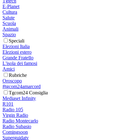
Tgtech
E-Planet
Cultura
Salute
Scuola
Animali
Spazio
Speciali
Elezioni Italia
Elezioni estero
Grande Fratello
L'isola dei famosi
Amici
Rubriche
Oroscopo
#tgcom24amarcord
Tgcom24 Consiglia
Mediaset Infinity
R101
Radio 105
Virgin Radio
Radio Montecarlo
Radio Subasio
Comingsoon
Superguidatv