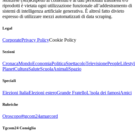
Monzese (MI)
Rispetto ai contenuti e ai dati personali trasmessi e/o
riprodotti è vietata ogni utilizzazione funzionale all’addestramento di
sistemi di intelligenza artificiale generativa. È altresì fatto divieto
espresso di utilizzare mezzi automatizzati di data scraping.
Legal
Corporate
Privacy Policy
Cookie Policy
Sezioni
Cronaca
Mondo
Economia
Politica
Spettacolo
Televisione
People
Lifestyl
Planet
Cultura
Salute
Scuola
Animali
Spazio
Speciali
Elezioni Italia
Elezioni estero
Grande Fratello
L'isola dei famosi
Amici
Rubriche
Oroscopo
#tgcom24amarcord
Tgcom24 Consiglia