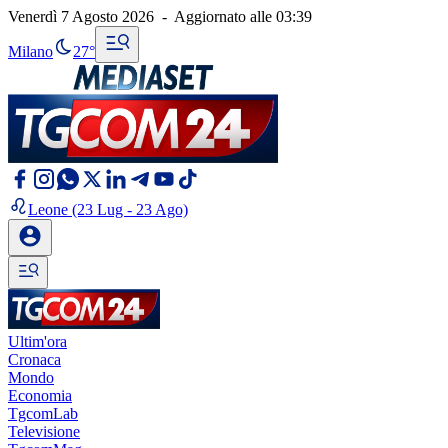
Venerdì 7 Agosto 2026
-
Aggiornato alle
03:39
Milano
27°
Leone
(23 Lug - 23 Ago)
Ultim'ora
Cronaca
Mondo
Economia
TgcomLab
Televisione