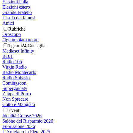
Elezioni Italia
Elezioni estero
Grande Fratello
L'isola dei famosi
Amici
Rubriche
Oroscopo
#tgcom24amarcord
Tgcom24 Consiglia
Mediaset Infinity
R101
Radio 105
Virgin Radio
Radio Montecarlo
Radio Subasio
Comingsoon
Superguidatv
Zuppa di Porro
Non Sprecare
Cotto e Mangiato
Eventi
Identità Golose 2026
Salone del Risparmio 2026
Fuorisalone 2026
L'Artigiano in Fiera 2025