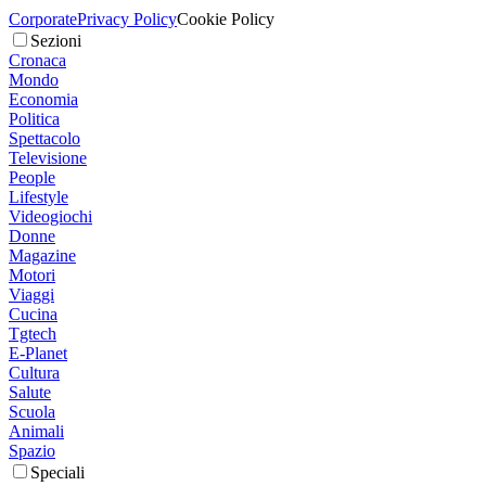
Corporate
Privacy Policy
Cookie Policy
Sezioni
Cronaca
Mondo
Economia
Politica
Spettacolo
Televisione
People
Lifestyle
Videogiochi
Donne
Magazine
Motori
Viaggi
Cucina
Tgtech
E-Planet
Cultura
Salute
Scuola
Animali
Spazio
Speciali