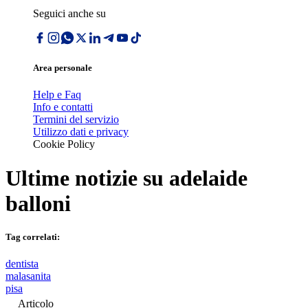
Seguici anche su
Area personale
Help e Faq
Info e contatti
Termini del servizio
Utilizzo dati e privacy
Cookie Policy
Ultime notizie su
adelaide
balloni
Tag correlati:
dentista
malasanita
pisa
Articolo