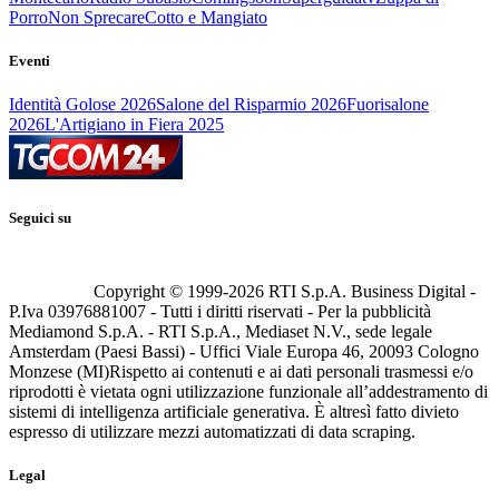
Porro
Non Sprecare
Cotto e Mangiato
Eventi
Identità Golose 2026
Salone del Risparmio 2026
Fuorisalone
2026
L'Artigiano in Fiera 2025
Seguici su
Copyright © 1999-
2026
RTI S.p.A. Business Digital -
P.Iva 03976881007 - Tutti i diritti riservati - Per la pubblicità
Mediamond S.p.A. - RTI S.p.A., Mediaset N.V., sede legale
Amsterdam (Paesi Bassi) - Uffici Viale Europa 46, 20093 Cologno
Monzese (MI)
Rispetto ai contenuti e ai dati personali trasmessi e/o
riprodotti è vietata ogni utilizzazione funzionale all’addestramento di
sistemi di intelligenza artificiale generativa. È altresì fatto divieto
espresso di utilizzare mezzi automatizzati di data scraping.
Legal