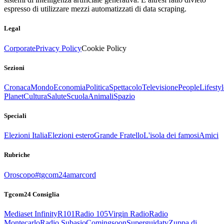
espresso di utilizzare mezzi automatizzati di data scraping.
Legal
Corporate
Privacy Policy
Cookie Policy
Sezioni
Cronaca
Mondo
Economia
Politica
Spettacolo
Televisione
People
Lifestyl
Planet
Cultura
Salute
Scuola
Animali
Spazio
Speciali
Elezioni Italia
Elezioni estero
Grande Fratello
L'isola dei famosi
Amici
Rubriche
Oroscopo
#tgcom24amarcord
Tgcom24 Consiglia
Mediaset Infinity
R101
Radio 105
Virgin Radio
Radio
Montecarlo
Radio Subasio
Comingsoon
Superguidatv
Zuppa di