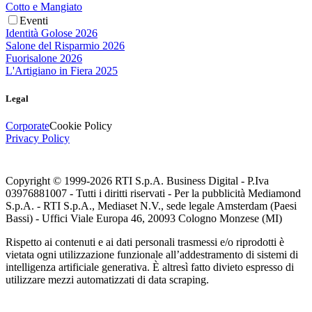
Cotto e Mangiato
Eventi
Identità Golose 2026
Salone del Risparmio 2026
Fuorisalone 2026
L'Artigiano in Fiera 2025
Legal
Corporate
Cookie Policy
Privacy Policy
Copyright © 1999-
2026
RTI S.p.A. Business Digital - P.Iva
03976881007 - Tutti i diritti riservati - Per la pubblicità Mediamond
S.p.A. - RTI S.p.A., Mediaset N.V., sede legale Amsterdam (Paesi
Bassi) - Uffici Viale Europa 46, 20093 Cologno Monzese (MI)
Rispetto ai contenuti e ai dati personali trasmessi e/o riprodotti è
vietata ogni utilizzazione funzionale all’addestramento di sistemi di
intelligenza artificiale generativa. È altresì fatto divieto espresso di
utilizzare mezzi automatizzati di data scraping.