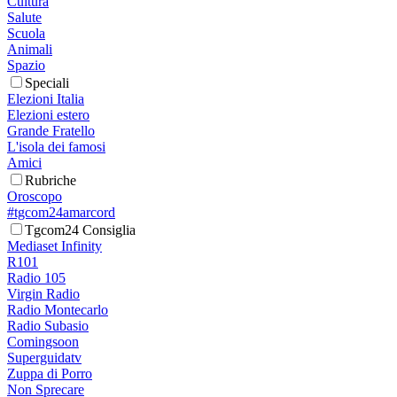
Cultura
Salute
Scuola
Animali
Spazio
Speciali
Elezioni Italia
Elezioni estero
Grande Fratello
L'isola dei famosi
Amici
Rubriche
Oroscopo
#tgcom24amarcord
Tgcom24 Consiglia
Mediaset Infinity
R101
Radio 105
Virgin Radio
Radio Montecarlo
Radio Subasio
Comingsoon
Superguidatv
Zuppa di Porro
Non Sprecare