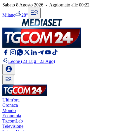
Sabato 8 Agosto 2026
-
Aggiornato alle
00:22
Milano
28°
Leone
(23 Lug - 23 Ago)
Ultim'ora
Cronaca
Mondo
Economia
TgcomLab
Televisione