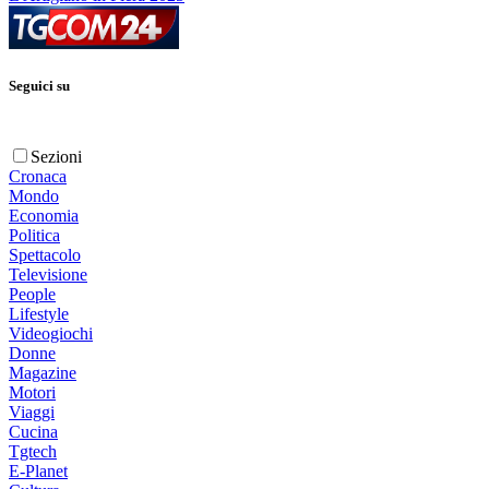
Seguici su
Sezioni
Cronaca
Mondo
Economia
Politica
Spettacolo
Televisione
People
Lifestyle
Videogiochi
Donne
Magazine
Motori
Viaggi
Cucina
Tgtech
E-Planet