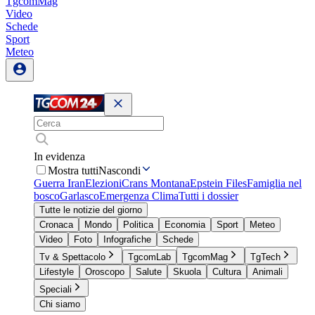
TgcomMag
Video
Schede
Sport
Meteo
In evidenza
Mostra tutti
Nascondi
Guerra Iran
Elezioni
Crans Montana
Epstein Files
Famiglia nel
bosco
Garlasco
Emergenza Clima
Tutti i dossier
Tutte le notizie del giorno
Cronaca
Mondo
Politica
Economia
Sport
Meteo
Video
Foto
Infografiche
Schede
Tv & Spettacolo
TgcomLab
TgcomMag
TgTech
Lifestyle
Oroscopo
Salute
Skuola
Cultura
Animali
Speciali
Chi siamo