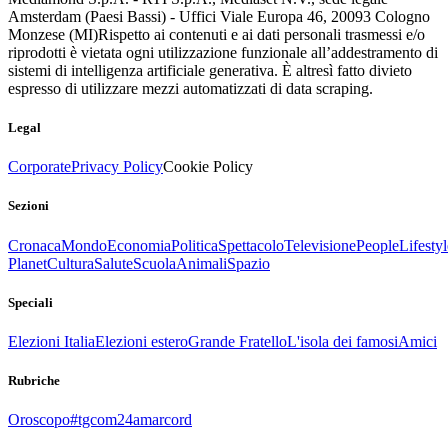
Amsterdam (Paesi Bassi) - Uffici Viale Europa 46, 20093 Cologno
Monzese (MI)
Rispetto ai contenuti e ai dati personali trasmessi e/o
riprodotti è vietata ogni utilizzazione funzionale all’addestramento di
sistemi di intelligenza artificiale generativa. È altresì fatto divieto
espresso di utilizzare mezzi automatizzati di data scraping.
Legal
Corporate
Privacy Policy
Cookie Policy
Sezioni
Cronaca
Mondo
Economia
Politica
Spettacolo
Televisione
People
Lifestyl
Planet
Cultura
Salute
Scuola
Animali
Spazio
Speciali
Elezioni Italia
Elezioni estero
Grande Fratello
L'isola dei famosi
Amici
Rubriche
Oroscopo
#tgcom24amarcord