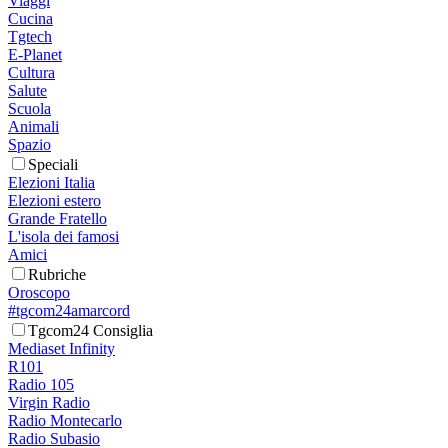
Viaggi
Cucina
Tgtech
E-Planet
Cultura
Salute
Scuola
Animali
Spazio
Speciali
Elezioni Italia
Elezioni estero
Grande Fratello
L'isola dei famosi
Amici
Rubriche
Oroscopo
#tgcom24amarcord
Tgcom24 Consiglia
Mediaset Infinity
R101
Radio 105
Virgin Radio
Radio Montecarlo
Radio Subasio