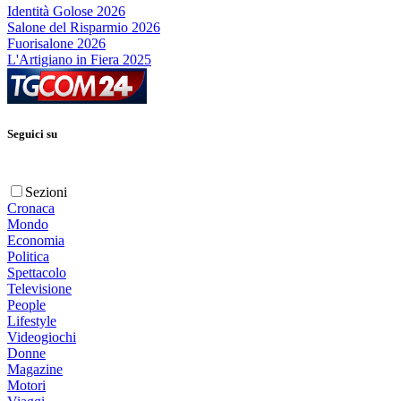
Identità Golose 2026
Salone del Risparmio 2026
Fuorisalone 2026
L'Artigiano in Fiera 2025
Seguici su
Sezioni
Cronaca
Mondo
Economia
Politica
Spettacolo
Televisione
People
Lifestyle
Videogiochi
Donne
Magazine
Motori