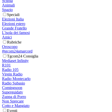
Scuola
Animali
Spazio
Speciali
Elezioni Italia
Elezioni estero
Grande Fratello
L'isola dei famosi
Amici
Rubriche
Oroscopo
#tgcom24amarcord
Tgcom24 Consiglia
Mediaset Infinity
R101
Radio 105
Virgin Radio
Radio Montecarlo
Radio Subasio
Comingsoon
Superguidatv
Zuppa di Porro
Non Sprecare
Cotto e Mangiato
Eventi