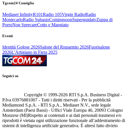
Tgcom24 Consiglia
Mediaset Infinity
R101
Radio 105
Virgin Radio
Radio
Montecarlo
Radio Subasio
Comingsoon
Superguidatv
Zuppa di
Porro
Non Sprecare
Cotto e Mangiato
Eventi
Identità Golose 2026
Salone del Risparmio 2026
Fuorisalone
2026
L'Artigiano in Fiera 2025
Seguici su
Copyright © 1999-
2026
RTI S.p.A. Business Digital -
P.Iva 03976881007 - Tutti i diritti riservati - Per la pubblicità
Mediamond S.p.A. - RTI S.p.A., Mediaset N.V., sede legale
Amsterdam (Paesi Bassi) - Uffici Viale Europa 46, 20093 Cologno
Monzese (MI)
Rispetto ai contenuti e ai dati personali trasmessi e/o
riprodotti è vietata ogni utilizzazione funzionale all’addestramento di
sistemi di intelligenza artificiale generativa. È altresì fatto divieto