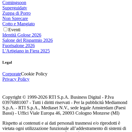
Comingsoon
Superguidatv
Zuppa di Porro
Non Sprecare
Cotto e Mangiato
Eventi
Identità Golose 2026
Salone del Risparmio 2026
Fuorisalone 2026
L'Artigiano in Fiera 2025
Legal
Corporate
Cookie Policy
Privacy Policy
Copyright © 1999-
2026
RTI S.p.A. Business Digital - P.Iva
03976881007 - Tutti i diritti riservati - Per la pubblicità Mediamond
S.p.A. - RTI S.p.A., Mediaset N.V., sede legale Amsterdam (Paesi
Bassi) - Uffici Viale Europa 46, 20093 Cologno Monzese (MI)
Rispetto ai contenuti e ai dati personali trasmessi e/o riprodotti è
vietata ogni utilizzazione funzionale all’addestramento di sistemi di