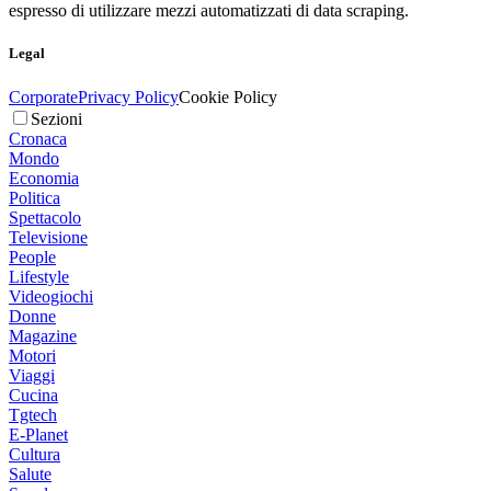
espresso di utilizzare mezzi automatizzati di data scraping.
Legal
Corporate
Privacy Policy
Cookie Policy
Sezioni
Cronaca
Mondo
Economia
Politica
Spettacolo
Televisione
People
Lifestyle
Videogiochi
Donne
Magazine
Motori
Viaggi
Cucina
Tgtech
E-Planet
Cultura
Salute