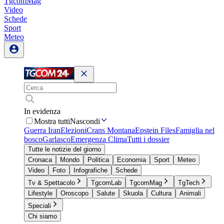
TgcomMag
Video
Schede
Sport
Meteo
In evidenza
Mostra tutti
Nascondi
Guerra Iran
Elezioni
Crans Montana
Epstein Files
Famiglia nel
bosco
Garlasco
Emergenza Clima
Tutti i dossier
Tutte le notizie del giorno
Cronaca
Mondo
Politica
Economia
Sport
Meteo
Video
Foto
Infografiche
Schede
Tv & Spettacolo
TgcomLab
TgcomMag
TgTech
Lifestyle
Oroscopo
Salute
Skuola
Cultura
Animali
Speciali
Chi siamo