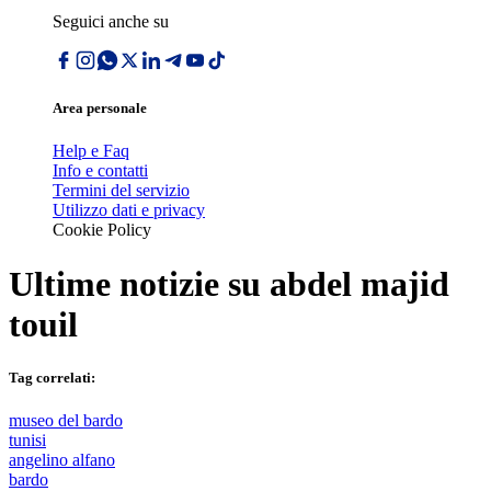
Seguici anche su
Area personale
Help e Faq
Info e contatti
Termini del servizio
Utilizzo dati e privacy
Cookie Policy
Ultime notizie su
abdel majid
touil
Tag correlati:
museo del bardo
tunisi
angelino alfano
bardo