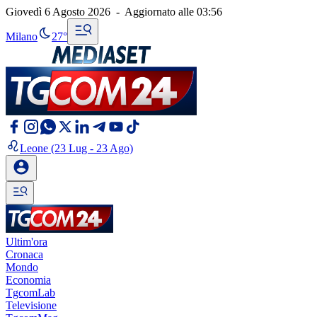
Giovedì 6 Agosto 2026
-
Aggiornato alle
03:56
Milano
27°
Leone
(23 Lug - 23 Ago)
Ultim'ora
Cronaca
Mondo
Economia
TgcomLab
Televisione