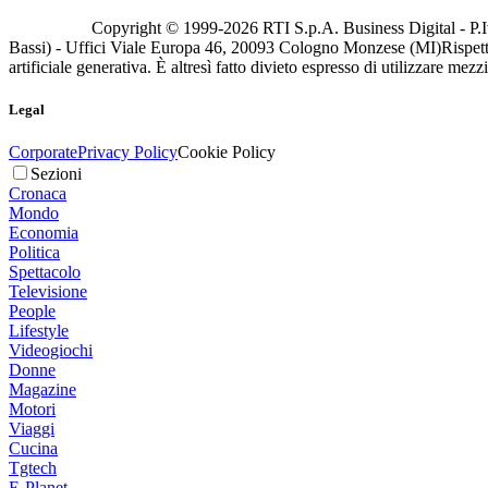
Copyright © 1999-
2026
RTI S.p.A. Business Digital - P.I
Bassi) - Uffici Viale Europa 46, 20093 Cologno Monzese (MI)
Rispett
artificiale generativa. È altresì fatto divieto espresso di utilizzare mez
Legal
Corporate
Privacy Policy
Cookie Policy
Sezioni
Cronaca
Mondo
Economia
Politica
Spettacolo
Televisione
People
Lifestyle
Videogiochi
Donne
Magazine
Motori
Viaggi
Cucina
Tgtech
E-Planet