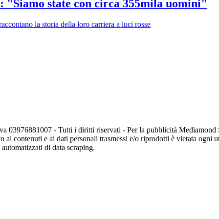
i: "Siamo state con circa 355mila uomini"
ccontano la storia della loro carriera a luci rosse
va 03976881007 - Tutti i diritti riservati - Per la pubblicità Mediamon
o ai contenuti e ai dati personali trasmessi e/o riprodotti è vietata ogni 
zi automatizzati di data scraping.