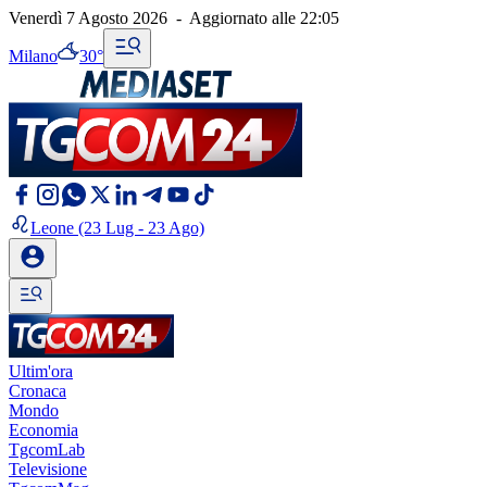
Venerdì 7 Agosto 2026
-
Aggiornato alle
22:05
Milano
30°
Leone
(23 Lug - 23 Ago)
Ultim'ora
Cronaca
Mondo
Economia
TgcomLab
Televisione