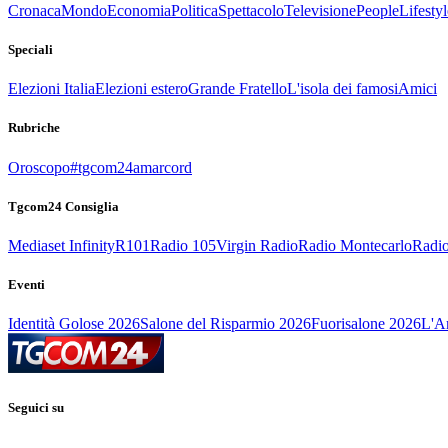
Cronaca
Mondo
Economia
Politica
Spettacolo
Televisione
People
Lifestyl
Speciali
Elezioni Italia
Elezioni estero
Grande Fratello
L'isola dei famosi
Amici
Rubriche
Oroscopo
#tgcom24amarcord
Tgcom24 Consiglia
Mediaset Infinity
R101
Radio 105
Virgin Radio
Radio Montecarlo
Radio
Eventi
Identità Golose 2026
Salone del Risparmio 2026
Fuorisalone 2026
L'Ar
Seguici su