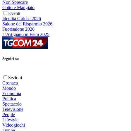
Non Sprecare
Cotto e Mangiato
Eventi
Identità Golose 2026
Salone del Risparmio 2026
Fuorisalone 2026
L'Artigiano in Fiera 2025
Seguici su
Sezioni
Cronaca
Mondo
Economia
Politica
Spettacolo
Televisione
People
Lifestyle
Videogiochi
Donne