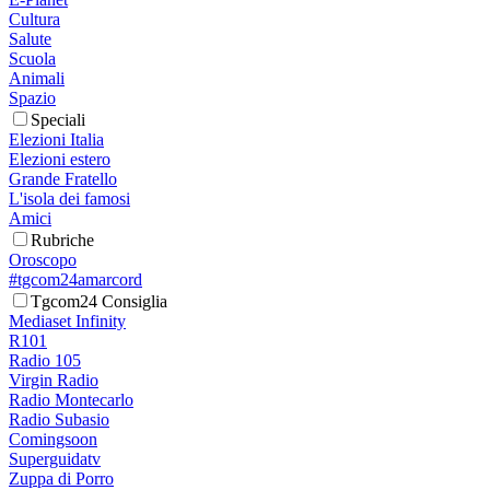
Cultura
Salute
Scuola
Animali
Spazio
Speciali
Elezioni Italia
Elezioni estero
Grande Fratello
L'isola dei famosi
Amici
Rubriche
Oroscopo
#tgcom24amarcord
Tgcom24 Consiglia
Mediaset Infinity
R101
Radio 105
Virgin Radio
Radio Montecarlo
Radio Subasio
Comingsoon
Superguidatv
Zuppa di Porro