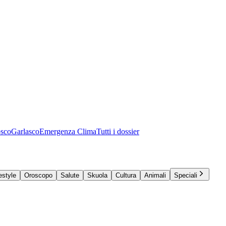
osco
Garlasco
Emergenza Clima
Tutti i dossier
estyle
Oroscopo
Salute
Skuola
Cultura
Animali
Speciali