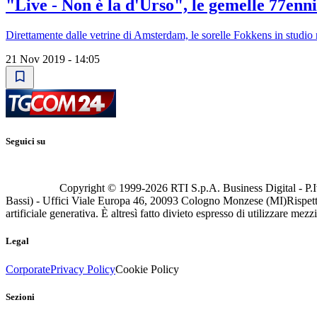
"Live - Non è la d'Urso", le gemelle 77enn
Direttamente dalle vetrine di Amsterdam, le sorelle Fokkens in studio ra
21 Nov 2019 - 14:05
Seguici su
Copyright © 1999-
2026
RTI S.p.A. Business Digital - P.I
Bassi) - Uffici Viale Europa 46, 20093 Cologno Monzese (MI)
Rispett
artificiale generativa. È altresì fatto divieto espresso di utilizzare mez
Legal
Corporate
Privacy Policy
Cookie Policy
Sezioni