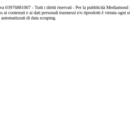
va 03976881007 - Tutti i diritti riservati - Per la pubblicità Mediamon
o ai contenuti e ai dati personali trasmessi e/o riprodotti è vietata ogni 
zi automatizzati di data scraping.