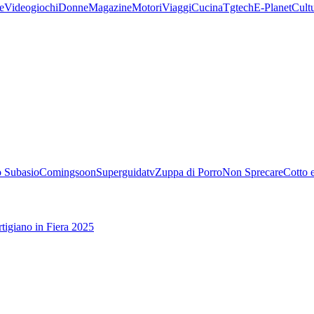
e
Videogiochi
Donne
Magazine
Motori
Viaggi
Cucina
Tgtech
E-Planet
Cult
 Subasio
Comingsoon
Superguidatv
Zuppa di Porro
Non Sprecare
Cotto 
tigiano in Fiera 2025