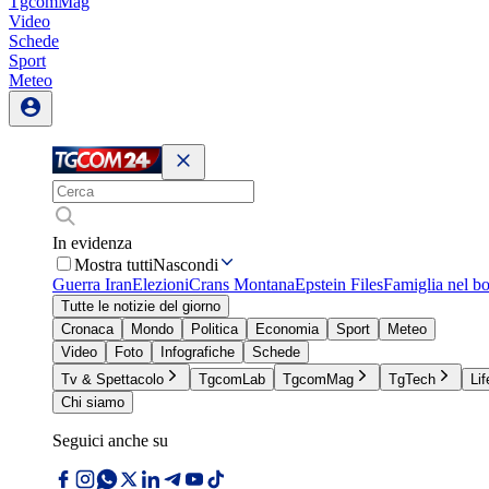
TgcomMag
Video
Schede
Sport
Meteo
In evidenza
Mostra tutti
Nascondi
Guerra Iran
Elezioni
Crans Montana
Epstein Files
Famiglia nel b
Tutte le notizie del giorno
Cronaca
Mondo
Politica
Economia
Sport
Meteo
Video
Foto
Infografiche
Schede
Tv & Spettacolo
TgcomLab
TgcomMag
TgTech
Lif
Chi siamo
Seguici anche su