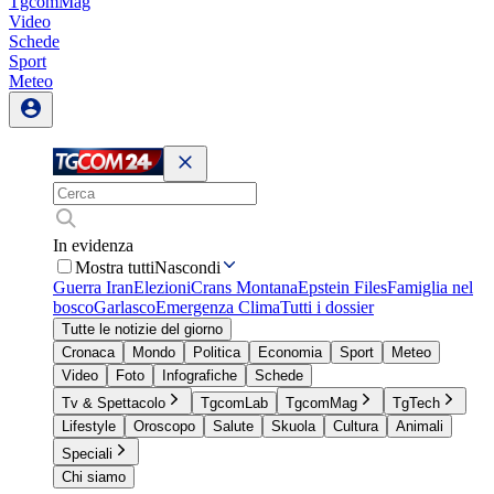
TgcomMag
Video
Schede
Sport
Meteo
In evidenza
Mostra tutti
Nascondi
Guerra Iran
Elezioni
Crans Montana
Epstein Files
Famiglia nel
bosco
Garlasco
Emergenza Clima
Tutti i dossier
Tutte le notizie del giorno
Cronaca
Mondo
Politica
Economia
Sport
Meteo
Video
Foto
Infografiche
Schede
Tv & Spettacolo
TgcomLab
TgcomMag
TgTech
Lifestyle
Oroscopo
Salute
Skuola
Cultura
Animali
Speciali
Chi siamo