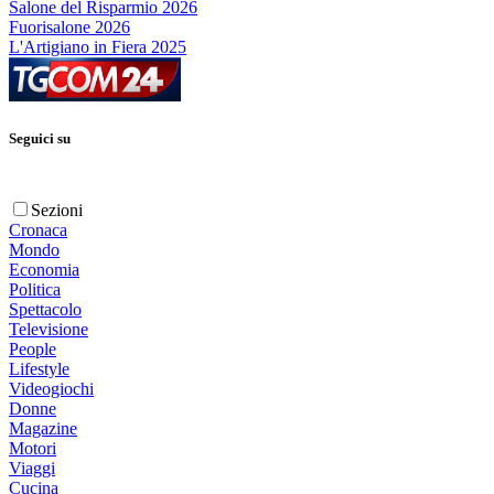
Salone del Risparmio 2026
Fuorisalone 2026
L'Artigiano in Fiera 2025
Seguici su
Sezioni
Cronaca
Mondo
Economia
Politica
Spettacolo
Televisione
People
Lifestyle
Videogiochi
Donne
Magazine
Motori
Viaggi
Cucina