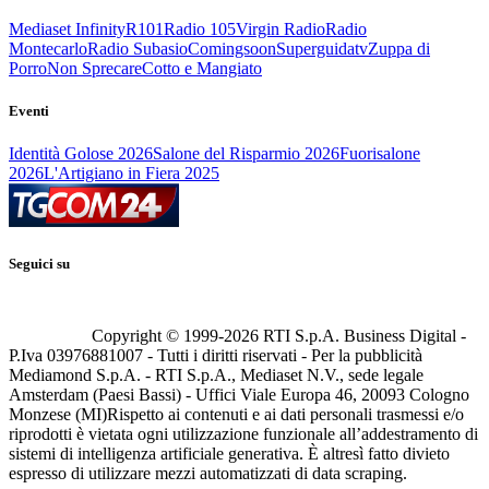
Mediaset Infinity
R101
Radio 105
Virgin Radio
Radio
Montecarlo
Radio Subasio
Comingsoon
Superguidatv
Zuppa di
Porro
Non Sprecare
Cotto e Mangiato
Eventi
Identità Golose 2026
Salone del Risparmio 2026
Fuorisalone
2026
L'Artigiano in Fiera 2025
Seguici su
Copyright © 1999-
2026
RTI S.p.A. Business Digital -
P.Iva 03976881007 - Tutti i diritti riservati - Per la pubblicità
Mediamond S.p.A. - RTI S.p.A., Mediaset N.V., sede legale
Amsterdam (Paesi Bassi) - Uffici Viale Europa 46, 20093 Cologno
Monzese (MI)
Rispetto ai contenuti e ai dati personali trasmessi e/o
riprodotti è vietata ogni utilizzazione funzionale all’addestramento di
sistemi di intelligenza artificiale generativa. È altresì fatto divieto
espresso di utilizzare mezzi automatizzati di data scraping.