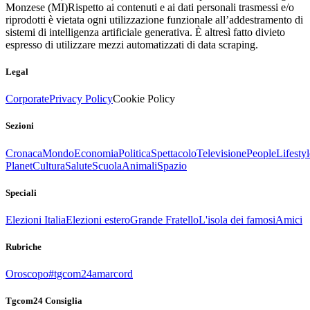
Monzese (MI)
Rispetto ai contenuti e ai dati personali trasmessi e/o
riprodotti è vietata ogni utilizzazione funzionale all’addestramento di
sistemi di intelligenza artificiale generativa. È altresì fatto divieto
espresso di utilizzare mezzi automatizzati di data scraping.
Legal
Corporate
Privacy Policy
Cookie Policy
Sezioni
Cronaca
Mondo
Economia
Politica
Spettacolo
Televisione
People
Lifestyl
Planet
Cultura
Salute
Scuola
Animali
Spazio
Speciali
Elezioni Italia
Elezioni estero
Grande Fratello
L'isola dei famosi
Amici
Rubriche
Oroscopo
#tgcom24amarcord
Tgcom24 Consiglia