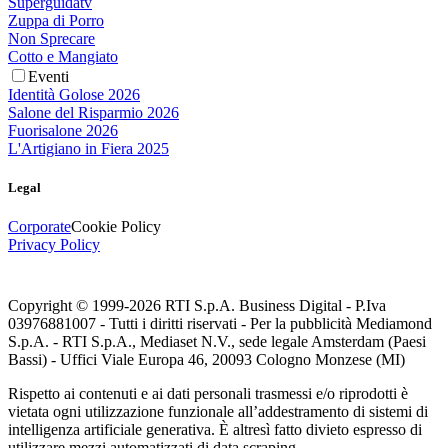
Superguidatv
Zuppa di Porro
Non Sprecare
Cotto e Mangiato
Eventi
Identità Golose 2026
Salone del Risparmio 2026
Fuorisalone 2026
L'Artigiano in Fiera 2025
Legal
Corporate
Cookie Policy
Privacy Policy
Copyright © 1999-
2026
RTI S.p.A. Business Digital - P.Iva
03976881007 - Tutti i diritti riservati - Per la pubblicità Mediamond
S.p.A. - RTI S.p.A., Mediaset N.V., sede legale Amsterdam (Paesi
Bassi) - Uffici Viale Europa 46, 20093 Cologno Monzese (MI)
Rispetto ai contenuti e ai dati personali trasmessi e/o riprodotti è
vietata ogni utilizzazione funzionale all’addestramento di sistemi di
intelligenza artificiale generativa. È altresì fatto divieto espresso di
utilizzare mezzi automatizzati di data scraping.