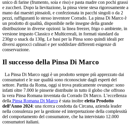
unico di farine (frumento, soia e riso) e pasta madre con pochi grassi
e zuccheri. Dopo la lievitazione, la pinsa viene stesa rigorosamente a
mano dai maestri pinsaioli, e confezionata in pacchi singoli o da 2
pezzi, raffiguranti lo stesso inventore Corrado. La pinsa Di Marco è
un prodotto di qualità, disponibile nelle insegne della grande
distribuzione in diverse opzioni: la linea freezer, frigo o ambiente, in
versione impasto Classico e Multicereali, in formati standard da
230gr o snack da 130g. Le basi per la Pinsa sono quindi ideali per
diversi approcci culinari e per soddisfare differenti esigenze di
conservazione.
Il successo della Pinsa Di Marco
La Pinsa Di Marco oggi è un prodotto sempre più apprezzato dai
consumatori e le sue qualità sono riconosciute dagli esperti del
settore. Partita da Roma, oggi si trova praticamente ovunque: sono
infatti oltre 7.000 le pinserie distribuite in tutto il globo che offrono
la vera Pinsa Romana inventata da Corrado Di Marco. L’eccellenza
della
Pinsa Romana Di Marco
è stata inoltre
eletta Prodotto
dell’Anno 2024
: una ricerca condotta da Circana, azienda leader
nella consulenza per la gestione ed interpretazione della complessità
del comportamento del consumatore, che ha intervistato 12.000
consumatori italiani.