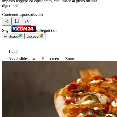
impasto leggero ed equilibrato, che unisce al gusto un’alta
digeribilità
Contenuto sponsorizzato
Segui
su
Seguici su
whatsapp
discover
1
di 7
Avvia slideshow
Fullscreen
Zoom