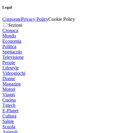
Legal
Corporate
Privacy Policy
Cookie Policy
Sezioni
Cronaca
Mondo
Economia
Politica
Spettacolo
Televisione
People
Lifestyle
Videogiochi
Donne
Magazine
Motori
Viaggi
Cucina
Tgtech
E-Planet
Cultura
Salute
Scuola
Animali