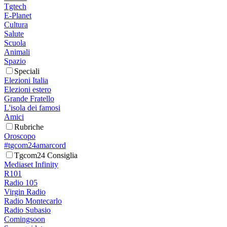
Tgtech
E-Planet
Cultura
Salute
Scuola
Animali
Spazio
Speciali
Elezioni Italia
Elezioni estero
Grande Fratello
L'isola dei famosi
Amici
Rubriche
Oroscopo
#tgcom24amarcord
Tgcom24 Consiglia
Mediaset Infinity
R101
Radio 105
Virgin Radio
Radio Montecarlo
Radio Subasio
Comingsoon