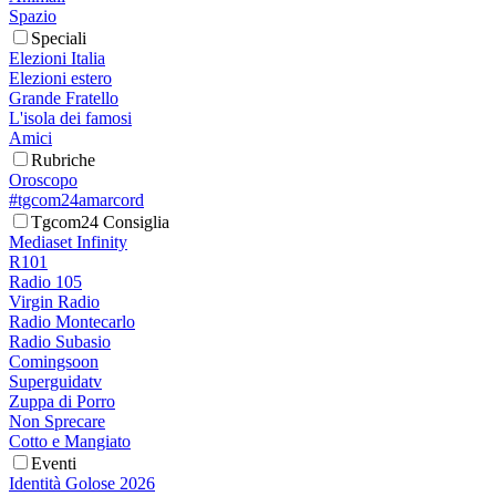
Spazio
Speciali
Elezioni Italia
Elezioni estero
Grande Fratello
L'isola dei famosi
Amici
Rubriche
Oroscopo
#tgcom24amarcord
Tgcom24 Consiglia
Mediaset Infinity
R101
Radio 105
Virgin Radio
Radio Montecarlo
Radio Subasio
Comingsoon
Superguidatv
Zuppa di Porro
Non Sprecare
Cotto e Mangiato
Eventi
Identità Golose 2026