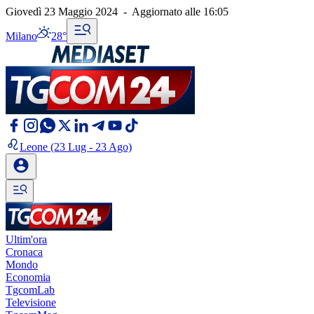
Giovedì 23 Maggio 2024
-
Aggiornato alle
16:05
Milano
28°
Leone
(23 Lug - 23 Ago)
Ultim'ora
Cronaca
Mondo
Economia
TgcomLab
Televisione