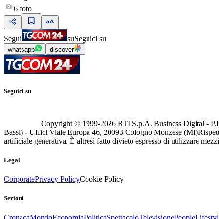
6
foto
Segui
su
Seguici su
whatsapp
discover
Seguici su
Copyright © 1999-
2026
RTI S.p.A. Business Digital - P.I
Bassi) - Uffici Viale Europa 46, 20093 Cologno Monzese (MI)
Rispett
artificiale generativa. È altresì fatto divieto espresso di utilizzare mez
Legal
Corporate
Privacy Policy
Cookie Policy
Sezioni
Cronaca
Mondo
Economia
Politica
Spettacolo
Televisione
People
Lifestyl