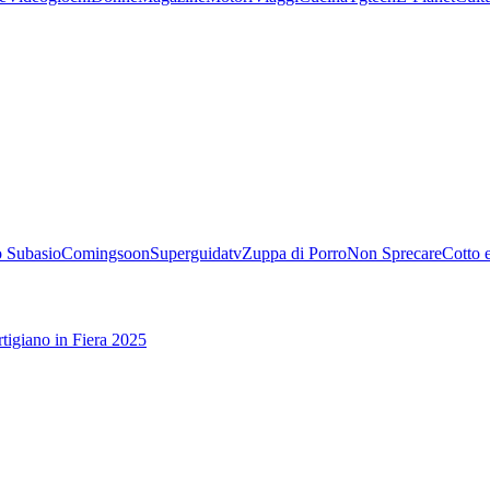
 Subasio
Comingsoon
Superguidatv
Zuppa di Porro
Non Sprecare
Cotto 
tigiano in Fiera 2025