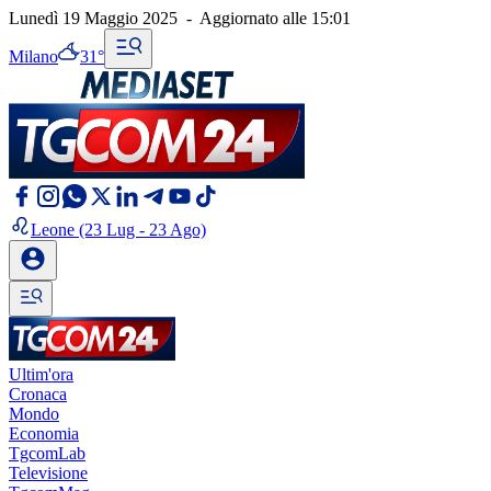
Lunedì 19 Maggio 2025
-
Aggiornato alle
15:01
Milano
31°
Leone
(23 Lug - 23 Ago)
Ultim'ora
Cronaca
Mondo
Economia
TgcomLab
Televisione