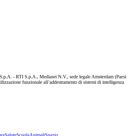
d S.p.A. - RTI S.p.A., Mediaset N.V., sede legale Amsterdam (Paesi
utilizzazione funzionale all’addestramento di sistemi di intelligenza
ura
Salute
Scuola
Animali
Spazio