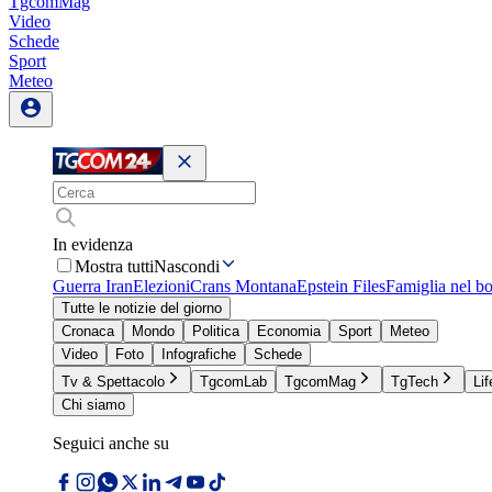
TgcomMag
Video
Schede
Sport
Meteo
In evidenza
Mostra tutti
Nascondi
Guerra Iran
Elezioni
Crans Montana
Epstein Files
Famiglia nel b
Tutte le notizie del giorno
Cronaca
Mondo
Politica
Economia
Sport
Meteo
Video
Foto
Infografiche
Schede
Tv & Spettacolo
TgcomLab
TgcomMag
TgTech
Lif
Chi siamo
Seguici anche su