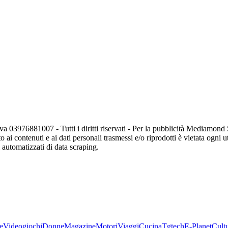
va 03976881007 - Tutti i diritti riservati - Per la pubblicità Mediamon
o ai contenuti e ai dati personali trasmessi e/o riprodotti è vietata ogni 
zi automatizzati di data scraping.
e
Videogiochi
Donne
Magazine
Motori
Viaggi
Cucina
Tgtech
E-Planet
Cult