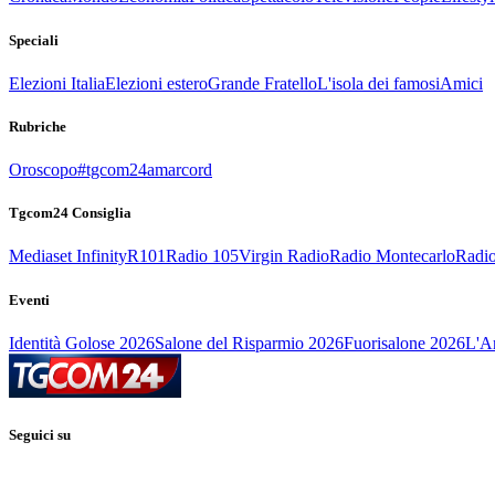
Speciali
Elezioni Italia
Elezioni estero
Grande Fratello
L'isola dei famosi
Amici
Rubriche
Oroscopo
#tgcom24amarcord
Tgcom24 Consiglia
Mediaset Infinity
R101
Radio 105
Virgin Radio
Radio Montecarlo
Radio
Eventi
Identità Golose 2026
Salone del Risparmio 2026
Fuorisalone 2026
L'Ar
Seguici su