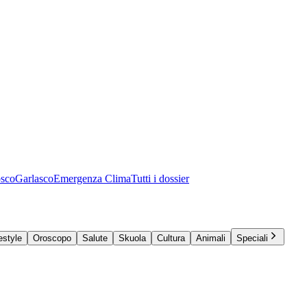
osco
Garlasco
Emergenza Clima
Tutti i dossier
estyle
Oroscopo
Salute
Skuola
Cultura
Animali
Speciali