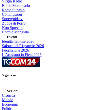
Virgin Radio
Radio Montecarlo
Radio Subasio
Comingsoon
Superguidatv
Zuppa di Porro
Non Sprecare
Cotto e Mangiato
Eventi
Identità Golose 2026
Salone del Risparmio 2026
Fuorisalone 2026
L'Artigiano in Fiera 2025
Seguici su
Sezioni
Cronaca
Mondo
Economia
Politica