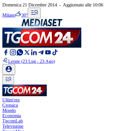
Domenica 21 Dicembre 2014
-
Aggiornato alle
10:06
Milano
30°
Leone
(23 Lug - 23 Ago)
Ultim'ora
Cronaca
Mondo
Economia
TgcomLab
Televisione