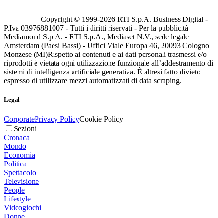
Copyright © 1999-
2026
RTI S.p.A. Business Digital -
P.Iva 03976881007 - Tutti i diritti riservati - Per la pubblicità
Mediamond S.p.A. - RTI S.p.A., Mediaset N.V., sede legale
Amsterdam (Paesi Bassi) - Uffici Viale Europa 46, 20093 Cologno
Monzese (MI)
Rispetto ai contenuti e ai dati personali trasmessi e/o
riprodotti è vietata ogni utilizzazione funzionale all’addestramento di
sistemi di intelligenza artificiale generativa. È altresì fatto divieto
espresso di utilizzare mezzi automatizzati di data scraping.
Legal
Corporate
Privacy Policy
Cookie Policy
Sezioni
Cronaca
Mondo
Economia
Politica
Spettacolo
Televisione
People
Lifestyle
Videogiochi
Donne