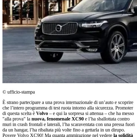
© ufficio-stampa
È strano partecipare a una prova internazionale di unʼauto e scoprire
che lʼintero programma di test ruota intorno alla sicurezza. Promoter
di questa scelta è
Volvo
‒ e qui la sorpresa si attenua ‒ che ha messo
"alla prova" la
nuova, fenomenale XC90
e lʼha sballottata contro
muri in crash frontali e laterali, lʼha scaraventata con una pressa fuori
da un hangar, lʼha ribaltata più volte fino a gettarla in un dirupo.
Povere Volvo XC90! Ma quanta ammirazione nel vedere
la solidità