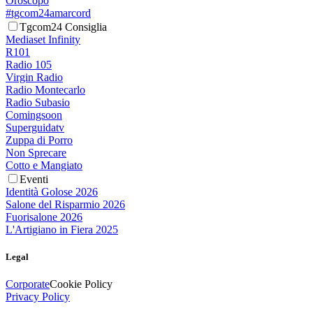
Oroscopo
#tgcom24amarcord
Tgcom24 Consiglia
Mediaset Infinity
R101
Radio 105
Virgin Radio
Radio Montecarlo
Radio Subasio
Comingsoon
Superguidatv
Zuppa di Porro
Non Sprecare
Cotto e Mangiato
Eventi
Identità Golose 2026
Salone del Risparmio 2026
Fuorisalone 2026
L'Artigiano in Fiera 2025
Legal
Corporate
Cookie Policy
Privacy Policy