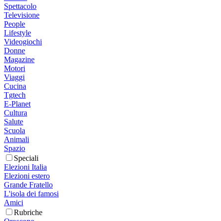
Spettacolo
Televisione
People
Lifestyle
Videogiochi
Donne
Magazine
Motori
Viaggi
Cucina
Tgtech
E-Planet
Cultura
Salute
Scuola
Animali
Spazio
Speciali
Elezioni Italia
Elezioni estero
Grande Fratello
L'isola dei famosi
Amici
Rubriche