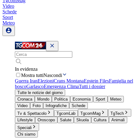
TgcomMag
Video
Schede
Sport
Meteo
In evidenza
Mostra tutti
Nascondi
Guerra Iran
Elezioni
Crans Montana
Epstein Files
Famiglia nel
bosco
Garlasco
Emergenza Clima
Tutti i dossier
Tutte le notizie del giorno
Cronaca
Mondo
Politica
Economia
Sport
Meteo
Video
Foto
Infografiche
Schede
Tv & Spettacolo
TgcomLab
TgcomMag
TgTech
Lifestyle
Oroscopo
Salute
Skuola
Cultura
Animali
Speciali
Chi siamo