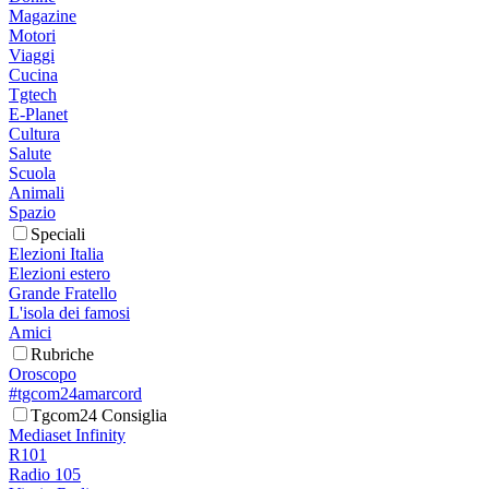
Magazine
Motori
Viaggi
Cucina
Tgtech
E-Planet
Cultura
Salute
Scuola
Animali
Spazio
Speciali
Elezioni Italia
Elezioni estero
Grande Fratello
L'isola dei famosi
Amici
Rubriche
Oroscopo
#tgcom24amarcord
Tgcom24 Consiglia
Mediaset Infinity
R101
Radio 105