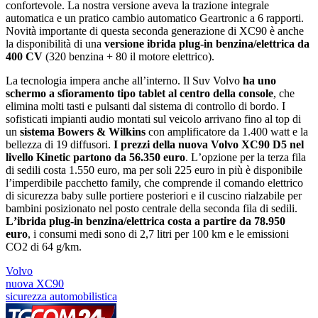
confortevole. La nostra versione aveva la trazione integrale
automatica e un pratico cambio automatico Geartronic a 6 rapporti.
Novità importante di questa seconda generazione di XC90 è anche
la disponibilità di una
versione ibrida plug-in benzina/elettrica da
400 CV
(320 benzina + 80 il motore elettrico).
La tecnologia impera anche allʼinterno. Il Suv Volvo
ha uno
schermo a sfioramento tipo tablet al centro della console
, che
elimina molti tasti e pulsanti dal sistema di controllo di bordo. I
sofisticati impianti audio montati sul veicolo arrivano fino al top di
un
sistema Bowers & Wilkins
con amplificatore da 1.400 watt e la
bellezza di 19 diffusori.
I prezzi della nuova Volvo XC90 D5 nel
livello Kinetic partono da 56.350 euro
. Lʼopzione per la terza fila
di sedili costa 1.550 euro, ma per soli 225 euro in più è disponibile
lʼimperdibile pacchetto family, che comprende il comando elettrico
di sicurezza baby sulle portiere posteriori e il cuscino rialzabile per
bambini posizionato nel posto centrale della seconda fila di sedili.
Lʼibrida plug-in benzina/elettrica costa a partire da 78.950
euro
, i consumi medi sono di 2,7 litri per 100 km e le emissioni
CO2 di 64 g/km.
Volvo
nuova XC90
sicurezza automobilistica