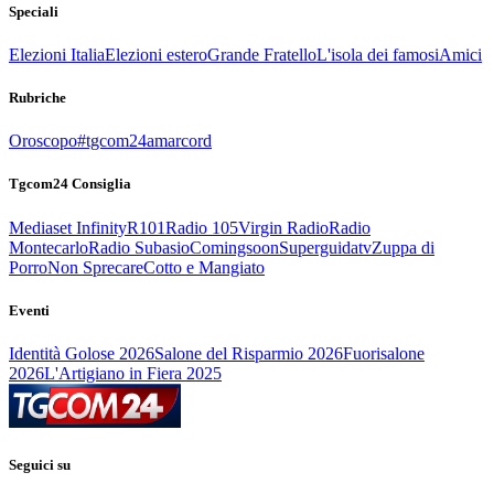
Speciali
Elezioni Italia
Elezioni estero
Grande Fratello
L'isola dei famosi
Amici
Rubriche
Oroscopo
#tgcom24amarcord
Tgcom24 Consiglia
Mediaset Infinity
R101
Radio 105
Virgin Radio
Radio
Montecarlo
Radio Subasio
Comingsoon
Superguidatv
Zuppa di
Porro
Non Sprecare
Cotto e Mangiato
Eventi
Identità Golose 2026
Salone del Risparmio 2026
Fuorisalone
2026
L'Artigiano in Fiera 2025
Seguici su