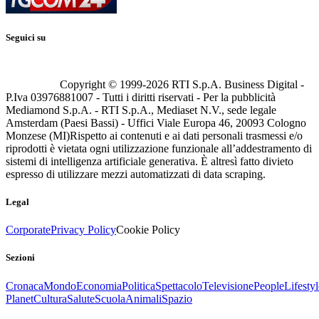
Seguici su
Copyright © 1999-
2026
RTI S.p.A. Business Digital -
P.Iva 03976881007 - Tutti i diritti riservati - Per la pubblicità
Mediamond S.p.A. - RTI S.p.A., Mediaset N.V., sede legale
Amsterdam (Paesi Bassi) - Uffici Viale Europa 46, 20093 Cologno
Monzese (MI)
Rispetto ai contenuti e ai dati personali trasmessi e/o
riprodotti è vietata ogni utilizzazione funzionale all’addestramento di
sistemi di intelligenza artificiale generativa. È altresì fatto divieto
espresso di utilizzare mezzi automatizzati di data scraping.
Legal
Corporate
Privacy Policy
Cookie Policy
Sezioni
Cronaca
Mondo
Economia
Politica
Spettacolo
Televisione
People
Lifestyl
Planet
Cultura
Salute
Scuola
Animali
Spazio