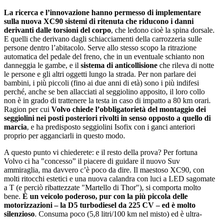
La ricerca e lʼinnovazione hanno permesso di implementare
sulla nuova XC90 sistemi di ritenuta che riducono i danni
derivanti dalle torsioni del corpo
, che ledono cioè la spina dorsale.
E quelli che derivano dagli schiacciamenti della carrozzeria sulle
persone dentro lʼabitacolo. Serve allo stesso scopo la ritrazione
automatica del pedale del freno, che in un eventuale schianto non
danneggia le gambe, e il
sistema di anticollisione
che rileva di notte
le persone e gli altri oggetti lungo la strada. Per non parlare dei
bambini, i più piccoli (fino ai due anni di età) sono i più indifesi
perché, anche se ben allacciati al seggiolino apposito, il loro collo
non è in grado di trattenere la testa in caso di impatto a 80 km orari.
Ragion per cui
Volvo chiede lʼobbligatorietà del montaggio dei
seggiolini nei posti posteriori rivolti in senso opposto a quello di
marcia
, e ha predisposto seggiolini Isofix con i ganci anteriori
proprio per agganciarli in questo modo.
A questo punto vi chiederete: e il resto della prova? Per fortuna
Volvo ci ha "concesso” il piacere di guidare il nuovo Suv
ammiraglia, ma davvero cʼè poco da dire. Il maestoso XC90, con
molti ritocchi estetici e una nuova calandra con luci a LED sagomate
a T (e perciò ribattezzate "Martello di Thor"), si comporta molto
bene.
È un veicolo poderoso, pur con la più piccola delle
motorizzazioni ‒ la D5 turbodiesel da 225 CV ‒ ed è molto
silenzioso
. Consuma poco (5,8 litri/100 km nel misto) ed è ultra-