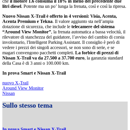
che
il motore 1.6 consuma il 18% in meno del precedente due
litri diesel
. Potente ma un poʼ lunga la frenata, così e così la ripresa.
Nuovo Nissan X-Trail è offerto in 4 versioni: Visia, Acenta,
Acenta Premium e Tekna
. Il valore aggiunto sta nellʼampia
dotazione di sicurezza, che include le
telecamere del sistema
“Around View Monitor”
, la frenata automatica a bassa velocità, il
rilevatore di stanchezza del guidatore, lʼavviso del cambio di corsia
involontario, l'Intelligent Parking Assistant. Il consiglio è però di
vedere i prezzi dei singoli accessori, se non sono di serie, e se
magari convengono pacchetti completi.
La forbice di prezzi di
Nissan X-Trail va da 27.500 a 37.700 euro
, la garanzia standard
della Casa è di 3 anni o 100.000 km.
In prova Smart e Nissan X-Trail
nuovo X-Trail
Around View Monitor
Nissan
Sullo stesso tema
In prova Smart e Nissan X-Trail