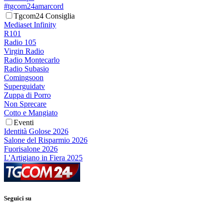
#tgcom24amarcord
Tgcom24 Consiglia
Mediaset Infinity
R101
Radio 105
Virgin Radio
Radio Montecarlo
Radio Subasio
Comingsoon
Superguidatv
Zuppa di Porro
Non Sprecare
Cotto e Mangiato
Eventi
Identità Golose 2026
Salone del Risparmio 2026
Fuorisalone 2026
L'Artigiano in Fiera 2025
Seguici su