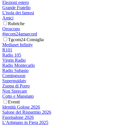
Elezioni estero
Grande Fratello
L'isola dei famosi
Amici
Rubriche
Oroscopo
#tgcom24amarcord
Tgcom24 Consiglia
Mediaset Infinity
R101
Radio 105
Virgin Radio
Radio Montecarlo
Radio Subasio
Comingsoon
Superguidatv
Zuppa di Porro
Non Sprecare
Cotto e Mangiato
Eventi
Identità Golose 2026
Salone del Risparmio 2026
Fuorisalone 2026
L'Artigiano in Fiera 2025