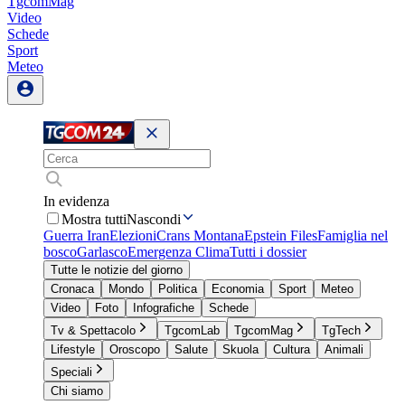
TgcomMag
Video
Schede
Sport
Meteo
In evidenza
Mostra tutti
Nascondi
Guerra Iran
Elezioni
Crans Montana
Epstein Files
Famiglia nel
bosco
Garlasco
Emergenza Clima
Tutti i dossier
Tutte le notizie del giorno
Cronaca
Mondo
Politica
Economia
Sport
Meteo
Video
Foto
Infografiche
Schede
Tv & Spettacolo
TgcomLab
TgcomMag
TgTech
Lifestyle
Oroscopo
Salute
Skuola
Cultura
Animali
Speciali
Chi siamo