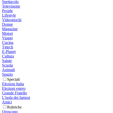
Spettacolo
Televisione
People
Lifestyle
Videogiochi
Donne
Magazine
Motori
Viaggi
Cucina
Tgtech
E-Planet
Cultura
Salute
Scuola
Animali
Spazio
Speciali
Elezioni Italia
Elezioni estero
Grande Fratello
L'isola dei famosi
Amici
Rubriche
Oroscopo