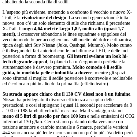
abbattendo la seconda fila di sedili.
Lʼaspetto più evidente, mettendo a confronto il vecchio e nuovo X-
Trail, è la
rivoluzione del design
. La seconda generazione è tutta
nuova, non cʼè un solo elemento di stile che richiama il precedente
X-Trail.
Lungo 4,64 metri e largo 1,82, molto alto (quasi 1,7
metri)
, il crossover abbandona le linee squadrate e spigolose del
vecchio modello per accogliere una silhouette più dolce e dinamica,
tipica degli altri Suv Nissan (Juke, Qashqai, Murano). Molto curato
è il disegno dei fari anteriori con le luci diurne a LED, e delle luci
posteriori a forma di boomerang.
Gli interni svelano un look hi-
tech di grande appeal
, la plancia ha unʼergonomia perfetta e la
strumentazione è davvero premium.
Molto comodo è il sedile
guida, in morbida pelle e imbottita a dovere
, mentre gli spazi
sono sfruttati al meglio: il sedile posteriore è scorrevole e reclinabile
ed è collocato più in alto della prima fila (effetto teatro).
Su strada appare chiaro che il 130 CV diesel non è un fulmine
.
Nissan ha privilegiato il discorso efficienza a scapito delle
prestazioni, e così si spiegano i quasi 11 secondi per accelerare da 0
a 100 e i 188 km/h di velocità massima. Ma il vantaggio sta nei
meno di 5 litri di gasolio per fare 100 km
e nelle emissioni di CO2
inferiori ai 130 g/km. Certo stiamo parlando della versione con
trazione anteriore e cambio manuale a 6 marce, perché le versioni
4x4 sono ancora più lente e consumano un poʼ in più. Va detto però