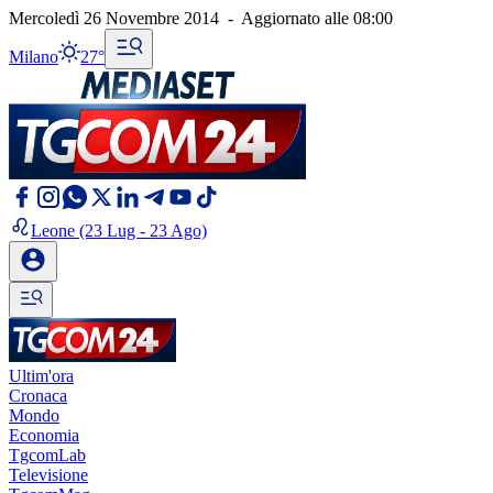
Mercoledì 26 Novembre 2014
-
Aggiornato alle
08:00
Milano
27°
Leone
(23 Lug - 23 Ago)
Ultim'ora
Cronaca
Mondo
Economia
TgcomLab
Televisione