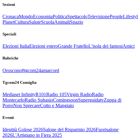
Sezioni
Cronaca
Mondo
Economia
Politica
Spettacolo
Televisione
People
Lifestyl
Planet
Cultura
Salute
Scuola
Animali
Spazio
Speciali
Elezioni Italia
Elezioni estero
Grande Fratello
L'isola dei famosi
Amici
Rubriche
Oroscopo
#tgcom24amarcord
Tgcom24 Consiglia
Mediaset Infinity
R101
Radio 105
Virgin Radio
Radio
Montecarlo
Radio Subasio
Comingsoon
Superguidatv
Zuppa di
Porro
Non Sprecare
Cotto e Mangiato
Eventi
Identità Golose 2026
Salone del Risparmio 2026
Fuorisalone
2026
L'Artigiano in Fiera 2025