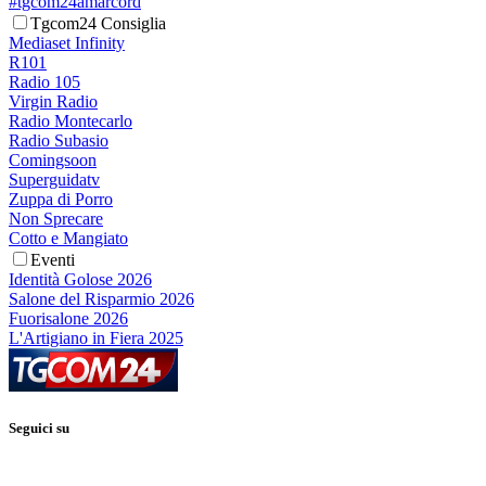
#tgcom24amarcord
Tgcom24 Consiglia
Mediaset Infinity
R101
Radio 105
Virgin Radio
Radio Montecarlo
Radio Subasio
Comingsoon
Superguidatv
Zuppa di Porro
Non Sprecare
Cotto e Mangiato
Eventi
Identità Golose 2026
Salone del Risparmio 2026
Fuorisalone 2026
L'Artigiano in Fiera 2025
Seguici su