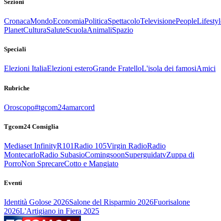
Sezioni
Cronaca
Mondo
Economia
Politica
Spettacolo
Televisione
People
Lifestyl
Planet
Cultura
Salute
Scuola
Animali
Spazio
Speciali
Elezioni Italia
Elezioni estero
Grande Fratello
L'isola dei famosi
Amici
Rubriche
Oroscopo
#tgcom24amarcord
Tgcom24 Consiglia
Mediaset Infinity
R101
Radio 105
Virgin Radio
Radio
Montecarlo
Radio Subasio
Comingsoon
Superguidatv
Zuppa di
Porro
Non Sprecare
Cotto e Mangiato
Eventi
Identità Golose 2026
Salone del Risparmio 2026
Fuorisalone
2026
L'Artigiano in Fiera 2025