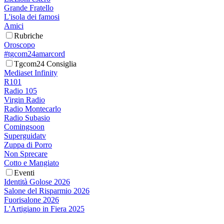
Grande Fratello
L'isola dei famosi
Amici
Rubriche
Oroscopo
#tgcom24amarcord
Tgcom24 Consiglia
Mediaset Infinity
R101
Radio 105
Virgin Radio
Radio Montecarlo
Radio Subasio
Comingsoon
Superguidatv
Zuppa di Porro
Non Sprecare
Cotto e Mangiato
Eventi
Identità Golose 2026
Salone del Risparmio 2026
Fuorisalone 2026
L'Artigiano in Fiera 2025