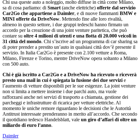
Chi usa queste auto a noleggio, molto diffuse in città come Milano,
sa di cosa parliamo: di
Smart
(anche elettriche)
offerte dal servizio
Car2Go che appartiene a Daimler
, e di nuove fiammanti
BMW e
MINI offerte da DriveNow
. Mettendo fine alle loro rivalità,
almeno in questo settore, i due gruppi tedeschi hanno firmato un
accordo per la creazione di una joint venture paritetica, che può
contare su
oltre 4 milioni di utenti e una flotta di 20.000 veicoli in
31 città del mondo
. Chi sʼiscrive ad un programma di car sharing sa
di poter prender a prestito unʼauto in qualsiasi città dovʼè presente il
servizio. In Italia Car2Go è presente con 2.100 vetture a Roma,
Milano, Firenze e Torino, mentre DriveNow opera soltanto a Milano
con 500 auto.
Chi è già iscritto a Car2Go e a DriveNow ha ricevuto o riceverà
presto una mail in cui è spiegata la fusione dei due servizi
e
lʼaumento di vetture disponibili per le sue esigenze. La joint venture
non si limita a mettere insieme i due parchi auto, ma vuole
rafforzarsi anche nei servizi di trasporto a chiamata, gestione dei
parcheggi e infrastrutture di ricarica per vetture elettriche. Al
momento le uniche remore riguardano le decisioni che le Autorità
Antitrust interessate prenderanno in merito allʼaccordo. Che secondo
il quotidiano tedesco Handelsblatt, vale
un giro dʼaffari di oltre un
miliardo di euro lʼanno
.
Daimler