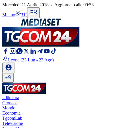
Mercoledì 11 Aprile 2018
-
Aggiornato alle
09:53
Milano
31°
Leone
(23 Lug - 23 Ago)
Ultim'ora
Cronaca
Mondo
Economia
TgcomLab
Televisione