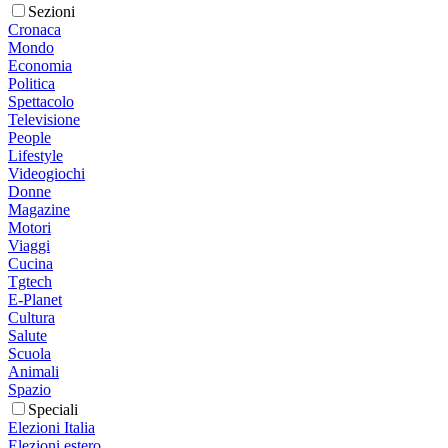
Sezioni
Cronaca
Mondo
Economia
Politica
Spettacolo
Televisione
People
Lifestyle
Videogiochi
Donne
Magazine
Motori
Viaggi
Cucina
Tgtech
E-Planet
Cultura
Salute
Scuola
Animali
Spazio
Speciali
Elezioni Italia
Elezioni estero