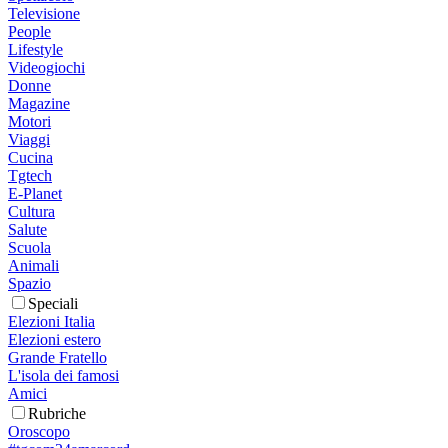
Televisione
People
Lifestyle
Videogiochi
Donne
Magazine
Motori
Viaggi
Cucina
Tgtech
E-Planet
Cultura
Salute
Scuola
Animali
Spazio
Speciali
Elezioni Italia
Elezioni estero
Grande Fratello
L'isola dei famosi
Amici
Rubriche
Oroscopo