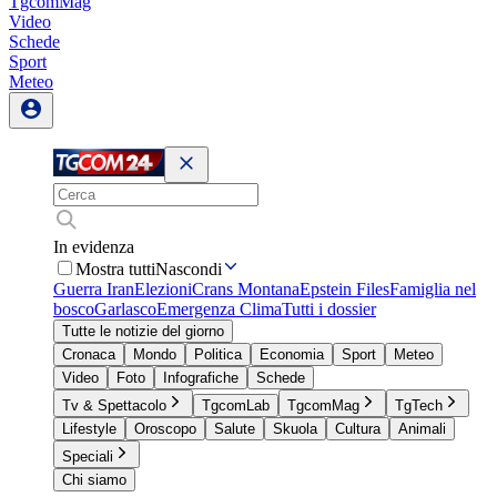
TgcomMag
Video
Schede
Sport
Meteo
In evidenza
Mostra tutti
Nascondi
Guerra Iran
Elezioni
Crans Montana
Epstein Files
Famiglia nel
bosco
Garlasco
Emergenza Clima
Tutti i dossier
Tutte le notizie del giorno
Cronaca
Mondo
Politica
Economia
Sport
Meteo
Video
Foto
Infografiche
Schede
Tv & Spettacolo
TgcomLab
TgcomMag
TgTech
Lifestyle
Oroscopo
Salute
Skuola
Cultura
Animali
Speciali
Chi siamo