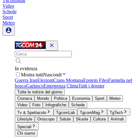
TgcomMag
Video
Schede
Sport
Meteo
In evidenza
Mostra tutti
Nascondi
Guerra Iran
Elezioni
Crans Montana
Epstein Files
Famiglia nel
bosco
Garlasco
Emergenza Clima
Tutti i dossier
Tutte le notizie del giorno
Cronaca
Mondo
Politica
Economia
Sport
Meteo
Video
Foto
Infografiche
Schede
Tv & Spettacolo
TgcomLab
TgcomMag
TgTech
Lifestyle
Oroscopo
Salute
Skuola
Cultura
Animali
Speciali
Chi siamo