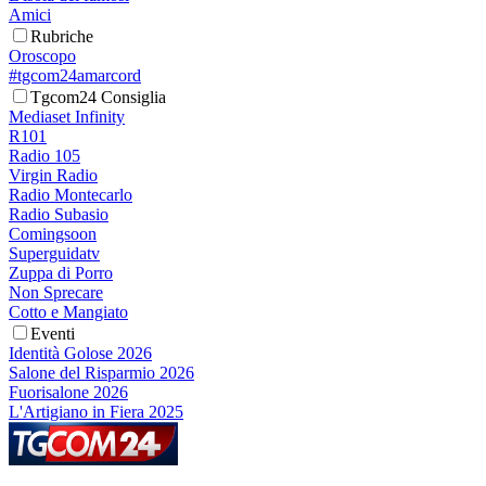
Amici
Rubriche
Oroscopo
#tgcom24amarcord
Tgcom24 Consiglia
Mediaset Infinity
R101
Radio 105
Virgin Radio
Radio Montecarlo
Radio Subasio
Comingsoon
Superguidatv
Zuppa di Porro
Non Sprecare
Cotto e Mangiato
Eventi
Identità Golose 2026
Salone del Risparmio 2026
Fuorisalone 2026
L'Artigiano in Fiera 2025