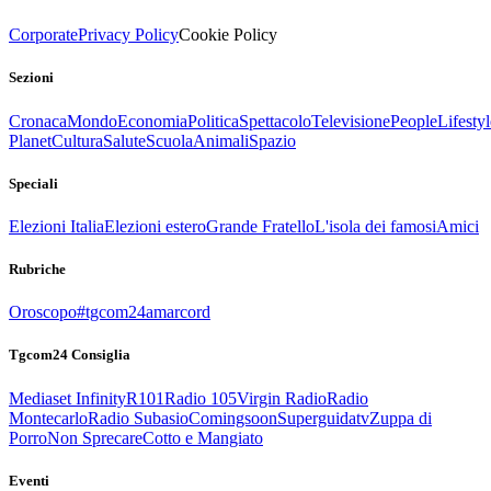
Corporate
Privacy Policy
Cookie Policy
Sezioni
Cronaca
Mondo
Economia
Politica
Spettacolo
Televisione
People
Lifestyl
Planet
Cultura
Salute
Scuola
Animali
Spazio
Speciali
Elezioni Italia
Elezioni estero
Grande Fratello
L'isola dei famosi
Amici
Rubriche
Oroscopo
#tgcom24amarcord
Tgcom24 Consiglia
Mediaset Infinity
R101
Radio 105
Virgin Radio
Radio
Montecarlo
Radio Subasio
Comingsoon
Superguidatv
Zuppa di
Porro
Non Sprecare
Cotto e Mangiato
Eventi