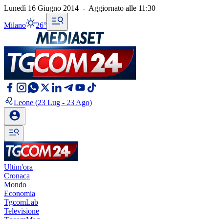
Lunedì 16 Giugno 2014
-
Aggiornato alle
11:30
Milano
26°
Leone
(23 Lug - 23 Ago)
Ultim'ora
Cronaca
Mondo
Economia
TgcomLab
Televisione