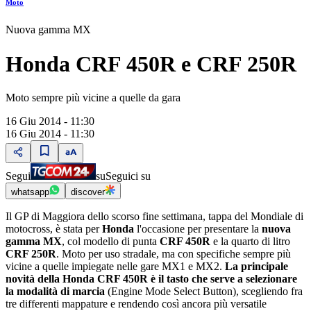
Moto
Nuova gamma MX
Honda CRF 450R e CRF 250R
Moto sempre più vicine a quelle da gara
16 Giu 2014 - 11:30
16 Giu 2014 - 11:30
Segui
su
Seguici su
whatsapp
discover
Il GP di Maggiora dello scorso fine settimana, tappa del Mondiale di
motocross, è stata per
Honda
l'occasione per presentare la
nuova
gamma MX
, col modello di punta
CRF 450R
e la quarto di litro
CRF 250R
. Moto per uso stradale, ma con specifiche sempre più
vicine a quelle impiegate nelle gare MX1 e MX2.
La principale
novità della Honda CRF 450R è il tasto che serve a selezionare
la modalità di marcia
(Engine Mode Select Button), scegliendo fra
tre differenti mappature e rendendo così ancora più versatile