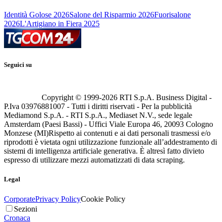
Identità Golose 2026
Salone del Risparmio 2026
Fuorisalone
2026
L'Artigiano in Fiera 2025
Seguici su
Copyright © 1999-
2026
RTI S.p.A. Business Digital -
P.Iva 03976881007 - Tutti i diritti riservati - Per la pubblicità
Mediamond S.p.A. - RTI S.p.A., Mediaset N.V., sede legale
Amsterdam (Paesi Bassi) - Uffici Viale Europa 46, 20093 Cologno
Monzese (MI)
Rispetto ai contenuti e ai dati personali trasmessi e/o
riprodotti è vietata ogni utilizzazione funzionale all’addestramento di
sistemi di intelligenza artificiale generativa. È altresì fatto divieto
espresso di utilizzare mezzi automatizzati di data scraping.
Legal
Corporate
Privacy Policy
Cookie Policy
Sezioni
Cronaca