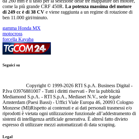
da 260 mm e il tasto per la selezione delle tre mappature del motore,
come la più grande CRF 450R.
La potenza massima del motore
di 249 cc è di 38 CV
e viene raggiunta a un regime di rotazione di
ben 11.000 giri/minuto.
gamma Honda MX
motocross
forcella Kayaba
Seguici su
Copyright © 1999-
2026
RTI S.p.A. Business Digital -
P.Iva 03976881007 - Tutti i diritti riservati - Per la pubblicità
Mediamond S.p.A. - RTI S.p.A., Mediaset N.V., sede legale
Amsterdam (Paesi Bassi) - Uffici Viale Europa 46, 20093 Cologno
Monzese (MI)
Rispetto ai contenuti e ai dati personali trasmessi e/o
riprodotti è vietata ogni utilizzazione funzionale all’addestramento di
sistemi di intelligenza artificiale generativa. È altresì fatto divieto
espresso di utilizzare mezzi automatizzati di data scraping.
Legal