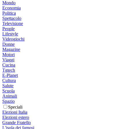
Mondo
Economia
Politica
Spettacolo
Televisione
People
Lifestyle
Videogiochi
Donne
Magazine
Motori
Viaggi
Cucina
Tgtech
E-Planet
Cultura
Salute
Scuola
Animali
Spazio
Speciali
Elezioni Italia
Elezioni estero
Grande Fratello
L'isola dei famosi