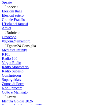
Spazio
Speciali
Elezioni Italia
Elezioni estero
Grande Fratello
L'isola dei famosi
Amici
Rubriche
Oroscopo
#tgcom24amarcord
Tgcom24 Consiglia
Mediaset Infinity
R101
Radio 105
Virgin Radio
Radio Montecarlo
Radio Subasio
Comingsoon
Superguidatv
Zuppa di Porro
Non Sprecare
Cotto e Mangiato
Eventi
Identità Golose 2026