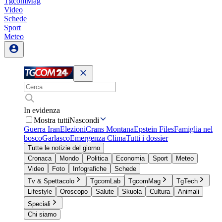
TgcomMag
Video
Schede
Sport
Meteo
In evidenza
Mostra tutti
Nascondi
Guerra Iran
Elezioni
Crans Montana
Epstein Files
Famiglia nel
bosco
Garlasco
Emergenza Clima
Tutti i dossier
Tutte le notizie del giorno
Cronaca
Mondo
Politica
Economia
Sport
Meteo
Video
Foto
Infografiche
Schede
Tv & Spettacolo
TgcomLab
TgcomMag
TgTech
Lifestyle
Oroscopo
Salute
Skuola
Cultura
Animali
Speciali
Chi siamo