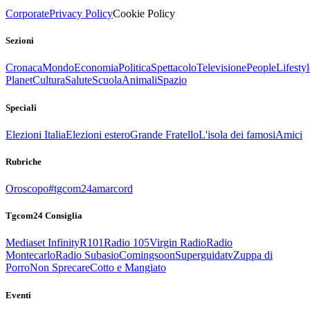
Corporate
Privacy Policy
Cookie Policy
Sezioni
Cronaca
Mondo
Economia
Politica
Spettacolo
Televisione
People
Lifestyl
Planet
Cultura
Salute
Scuola
Animali
Spazio
Speciali
Elezioni Italia
Elezioni estero
Grande Fratello
L'isola dei famosi
Amici
Rubriche
Oroscopo
#tgcom24amarcord
Tgcom24 Consiglia
Mediaset Infinity
R101
Radio 105
Virgin Radio
Radio
Montecarlo
Radio Subasio
Comingsoon
Superguidatv
Zuppa di
Porro
Non Sprecare
Cotto e Mangiato
Eventi