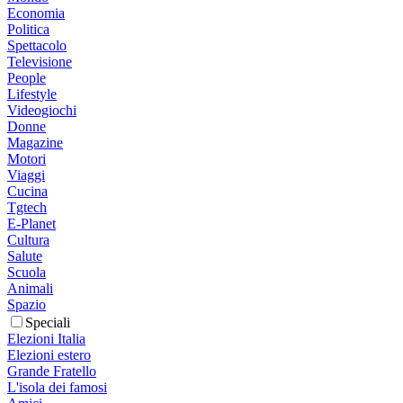
Economia
Politica
Spettacolo
Televisione
People
Lifestyle
Videogiochi
Donne
Magazine
Motori
Viaggi
Cucina
Tgtech
E-Planet
Cultura
Salute
Scuola
Animali
Spazio
Speciali
Elezioni Italia
Elezioni estero
Grande Fratello
L'isola dei famosi