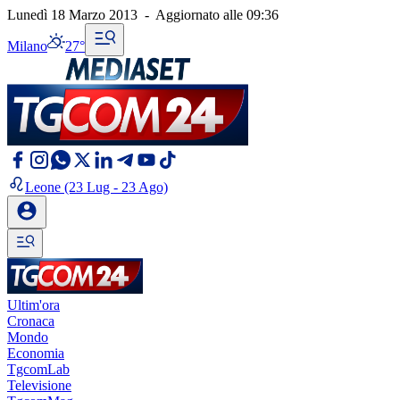
Lunedì 18 Marzo 2013
-
Aggiornato alle
09:36
Milano
27°
Leone
(23 Lug - 23 Ago)
Ultim'ora
Cronaca
Mondo
Economia
TgcomLab
Televisione