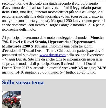
secondo giorno è dedicato alla guida secondo il più puro spirito
d’avventura del ducatista: si attraversa infatti il leggendario
passo
della Futa
, uno degli itinerari motociclistici più belli d’Europa, e si
percorreranno alla fine della giornata 270 km (con pausa pranzo in
un agriturismo a metà giornata). Ma quasi 250 km verranno percorsi
anche domenica, con rientro a Borgo Panigale intorno alle 16 per la
riconsegna della moto.
Ai partecipanti verranno date moto a noleggio dei modelli
Monster
796, Diavel e Diavel Strada, Hyperstrada e Hypermotard,
Multistrada 1200 S Touring
. Insomma una bella tre giorni
d’evasione il “Ducati Dream Tour”. Chi desidera partecipare dovrà
prenotarsi sul sito ducati
www.ducati.com
nella sezione Experience
– Viaggi Ducati. Sito che dà anche tutte le informazioni necessarie
su prezzi e modalità di partecipazione. Il calendario del Ducati
Dream Tour 2013 si articola in questi 6 weekend: 3-5 maggio; 24-26
maggio; 14-16 giugno; 28-30 giugno; 5-7 luglio; 26-28 luglio.
Sullo stesso tema