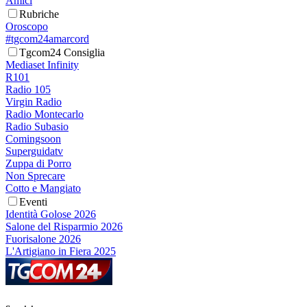
Amici
Rubriche
Oroscopo
#tgcom24amarcord
Tgcom24 Consiglia
Mediaset Infinity
R101
Radio 105
Virgin Radio
Radio Montecarlo
Radio Subasio
Comingsoon
Superguidatv
Zuppa di Porro
Non Sprecare
Cotto e Mangiato
Eventi
Identità Golose 2026
Salone del Risparmio 2026
Fuorisalone 2026
L'Artigiano in Fiera 2025