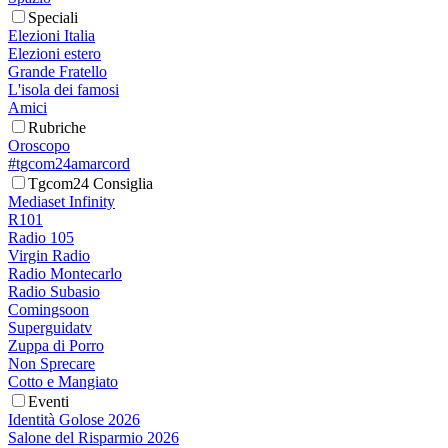
Speciali
Elezioni Italia
Elezioni estero
Grande Fratello
L'isola dei famosi
Amici
Rubriche
Oroscopo
#tgcom24amarcord
Tgcom24 Consiglia
Mediaset Infinity
R101
Radio 105
Virgin Radio
Radio Montecarlo
Radio Subasio
Comingsoon
Superguidatv
Zuppa di Porro
Non Sprecare
Cotto e Mangiato
Eventi
Identità Golose 2026
Salone del Risparmio 2026