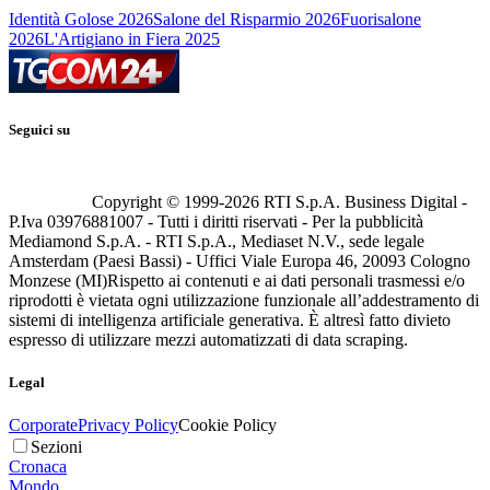
Identità Golose 2026
Salone del Risparmio 2026
Fuorisalone
2026
L'Artigiano in Fiera 2025
Seguici su
Copyright © 1999-
2026
RTI S.p.A. Business Digital -
P.Iva 03976881007 - Tutti i diritti riservati - Per la pubblicità
Mediamond S.p.A. - RTI S.p.A., Mediaset N.V., sede legale
Amsterdam (Paesi Bassi) - Uffici Viale Europa 46, 20093 Cologno
Monzese (MI)
Rispetto ai contenuti e ai dati personali trasmessi e/o
riprodotti è vietata ogni utilizzazione funzionale all’addestramento di
sistemi di intelligenza artificiale generativa. È altresì fatto divieto
espresso di utilizzare mezzi automatizzati di data scraping.
Legal
Corporate
Privacy Policy
Cookie Policy
Sezioni
Cronaca
Mondo