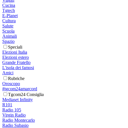
Viaggi
Cucina
Tgtech
E-Planet
Cultura
Salute
Scuola
Animali
Spazio
Speciali
Elezioni Italia
Elezioni estero
Grande Fratello
L'isola dei famosi
Amici
Rubriche
Oroscopo
#tgcom24amarcord
Tgcom24 Consiglia
Mediaset Infinity
R101
Radio 105
Virgin Radio
Radio Montecarlo
Radio Subasio