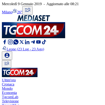
Mercoledì 9 Gennaio 2019
-
Aggiornato alle
08:21
Milano
26°
Leone
(23 Lug - 23 Ago)
Ultim'ora
Cronaca
Mondo
Economia
TgcomLab
Televisione