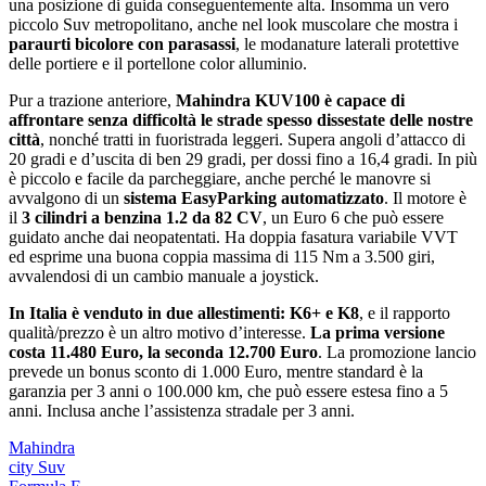
una posizione di guida conseguentemente alta. Insomma un vero
piccolo Suv metropolitano, anche nel look muscolare che mostra i
paraurti bicolore con parasassi
, le modanature laterali protettive
delle portiere e il portellone color alluminio.
Pur a trazione anteriore,
Mahindra KUV100 è capace di
affrontare senza difficoltà le strade spesso dissestate delle nostre
città
, nonché tratti in fuoristrada leggeri. Supera angoli d’attacco di
20 gradi e dʼuscita di ben 29 gradi, per dossi fino a 16,4 gradi. In più
è piccolo e facile da parcheggiare, anche perché le manovre si
avvalgono di un
sistema EasyParking automatizzato
. Il motore è
il
3 cilindri a benzina 1.2 da 82 CV
, un Euro 6 che può essere
guidato anche dai neopatentati. Ha doppia fasatura variabile VVT
ed esprime una buona coppia massima di 115 Nm a 3.500 giri,
avvalendosi di un cambio manuale a joystick.
In Italia è venduto in due allestimenti: K6+ e K8
, e il rapporto
qualità/prezzo è un altro motivo dʼinteresse.
La prima versione
costa 11.480 Euro, la seconda 12.700 Euro
. La promozione lancio
prevede un bonus sconto di 1.000 Euro, mentre standard è la
garanzia per 3 anni o 100.000 km, che può essere estesa fino a 5
anni. Inclusa anche lʼassistenza stradale per 3 anni.
Mahindra
city Suv