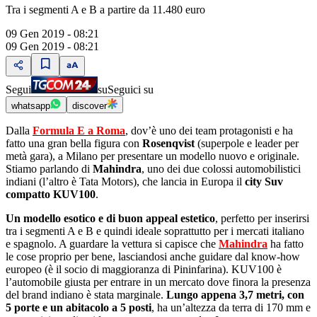
Tra i segmenti A e B a partire da 11.480 euro
09 Gen 2019 - 08:21
09 Gen 2019 - 08:21
Segui
su
Seguici su
whatsapp
discover
Dalla
Formula E a Roma
, dovʼè uno dei team protagonisti e ha
fatto una gran bella figura con
Rosenqvist
(superpole e leader per
metà gara), a Milano per presentare un modello nuovo e originale.
Stiamo parlando di
Mahindra
, uno dei due colossi automobilistici
indiani (lʼaltro è Tata Motors), che lancia in Europa il
city Suv
compatto KUV100
.
Un modello esotico e di buon appeal estetico
, perfetto per inserirsi
tra i segmenti A e B e quindi ideale soprattutto per i mercati italiano
e spagnolo. A guardare la vettura si capisce che
Mahindra
ha fatto
le cose proprio per bene, lasciandosi anche guidare dal know-how
europeo (è il socio di maggioranza di Pininfarina). KUV100 è
lʼautomobile giusta per entrare in un mercato dove finora la presenza
del brand indiano è stata marginale.
Lungo appena 3,7 metri, con
5 porte e un abitacolo a 5 posti
, ha unʼaltezza da terra di 170 mm e