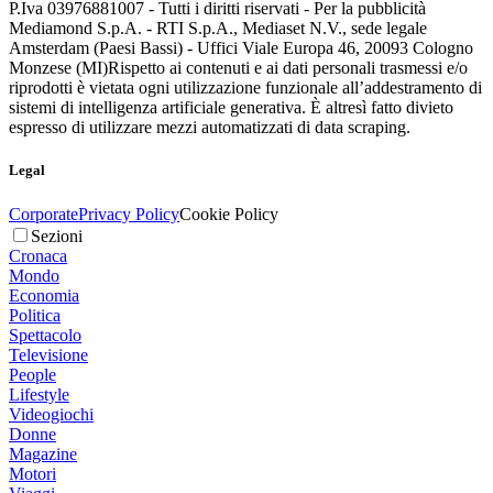
P.Iva 03976881007 - Tutti i diritti riservati - Per la pubblicità
Mediamond S.p.A. - RTI S.p.A., Mediaset N.V., sede legale
Amsterdam (Paesi Bassi) - Uffici Viale Europa 46, 20093 Cologno
Monzese (MI)
Rispetto ai contenuti e ai dati personali trasmessi e/o
riprodotti è vietata ogni utilizzazione funzionale all’addestramento di
sistemi di intelligenza artificiale generativa. È altresì fatto divieto
espresso di utilizzare mezzi automatizzati di data scraping.
Legal
Corporate
Privacy Policy
Cookie Policy
Sezioni
Cronaca
Mondo
Economia
Politica
Spettacolo
Televisione
People
Lifestyle
Videogiochi
Donne
Magazine
Motori