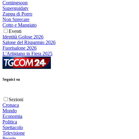
Comingsoon
Superguidatv
Zuppa di Porro
Non Sprecare
Cotto e Mangiato
Eventi
Identità Golose 2026
Salone del Risparmio 2026
Fuorisalone 2026
L'Artigiano in Fiera 2025
Seguici su
Sezioni
Cronaca
Mondo
Economia
Politica
Spettacolo
Televisione
People