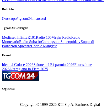
Rubriche
Oroscopo
#tgcom24amarcord
Tgcom24 Consiglia
Mediaset Infinity
R101
Radio 105
Virgin Radio
Radio
Montecarlo
Radio Subasio
Comingsoon
Superguidatv
Zuppa di
Porro
Non Sprecare
Cotto e Mangiato
Eventi
Identità Golose 2026
Salone del Risparmio 2026
Fuorisalone
2026
L'Artigiano in Fiera 2025
Seguici su
Copyright © 1999-
2026
RTI S.p.A. Business Digital -