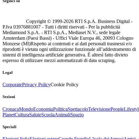
Seguici su
Copyright © 1999-
2026
RTI S.p.A. Business Digital -
P.Iva 03976881007 - Tutti i diritti riservati - Per la pubblicità
Mediamond S.p.A. - RTI S.p.A., Mediaset N.V., sede legale
Amsterdam (Paesi Bassi) - Uffici Viale Europa 46, 20093 Cologno
Monzese (MI)
Rispetto ai contenuti e ai dati personali trasmessi e/o
riprodotti è vietata ogni utilizzazione funzionale all’addestramento di
sistemi di intelligenza artificiale generativa. È altresì fatto divieto
espresso di utilizzare mezzi automatizzati di data scraping.
Legal
Corporate
Privacy Policy
Cookie Policy
Sezioni
Cronaca
Mondo
Economia
Politica
Spettacolo
Televisione
People
Lifestyl
Planet
Cultura
Salute
Scuola
Animali
Spazio
Speciali
Elezioni Italia
Elezioni estero
Grande Fratello
L'isola dei famosi
Amici