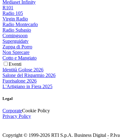
Mediaset Infinity
R101
Radio 105
Virgin Radio
Radio Montecarlo
Radio Subasio
Comingsoon
Superguidatv
Zuppa di Porro
Non Sprecare
Cotto e Mangiato
Eventi
Identità Golose 2026
Salone del Risparmio 2026
Fuorisalone 2026
L'Artigiano in Fiera 2025
Legal
Corporate
Cookie Policy
Privacy Policy
Copyright © 1999-
2026
RTI S.p.A. Business Digital - P.Iva