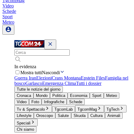
TgcomMag
Video
Schede
Sport
Meteo
In evidenza
Mostra tutti
Nascondi
Guerra Iran
Elezioni
Crans Montana
Epstein Files
Famiglia nel
bosco
Garlasco
Emergenza Clima
Tutti i dossier
Tutte le notizie del giorno
Cronaca
Mondo
Politica
Economia
Sport
Meteo
Video
Foto
Infografiche
Schede
Tv & Spettacolo
TgcomLab
TgcomMag
TgTech
Lifestyle
Oroscopo
Salute
Skuola
Cultura
Animali
Speciali
Chi siamo