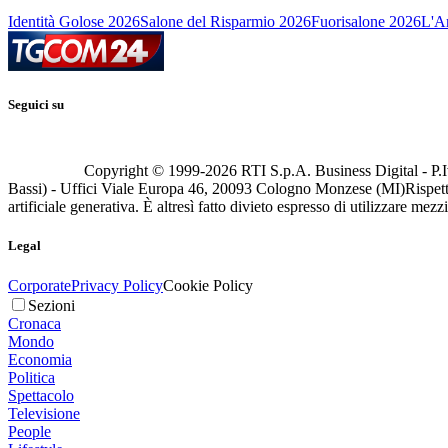
Identità Golose 2026
Salone del Risparmio 2026
Fuorisalone 2026
L'Ar
Seguici su
Copyright © 1999-
2026
RTI S.p.A. Business Digital - P.I
Bassi) - Uffici Viale Europa 46, 20093 Cologno Monzese (MI)
Rispett
artificiale generativa. È altresì fatto divieto espresso di utilizzare mez
Legal
Corporate
Privacy Policy
Cookie Policy
Sezioni
Cronaca
Mondo
Economia
Politica
Spettacolo
Televisione
People