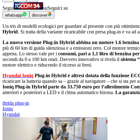
Segui
su
Seguici su
whatsapp
discover
Un tris di modelli ecologici per guardare al presente con più ottimismo
Hybrid
. Si tratta della variante ricaricabile con presa plug-in e va ad
La nuova versione Plug-in Hybrid abbina un motore 1.6 benzina a
più di 60 km di guida silenziosa e a emissioni zero. Col motore termi
appena. Lo stesso vale per i
consumi, pari a 1,1 litro di benzina pe
secondi da 0 a 100 km orari. Davvero innovativo si rivela il
sistema 
motore elettrico e riducendo il ricorso ai freni.
Hyundai Ioniq
Plug-in Hybrid è altresì dotata della funzione 
ricaricare la batteria quando sa ‒ grazie al navigatore ‒ che si sta per 
Ioniq Plug-in Hybrid parte da 33.750 euro per lʼallestimento Co
anteriori e posteriori a LED e il clima automatico bizona.
La garanzia 
ibrida plug-in
Ioniq
Hyundai