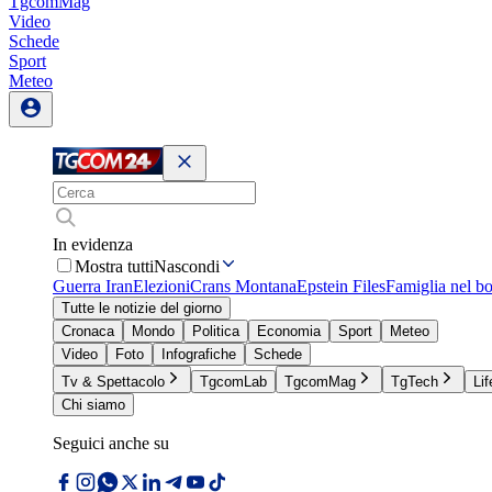
TgcomMag
Video
Schede
Sport
Meteo
In evidenza
Mostra tutti
Nascondi
Guerra Iran
Elezioni
Crans Montana
Epstein Files
Famiglia nel b
Tutte le notizie del giorno
Cronaca
Mondo
Politica
Economia
Sport
Meteo
Video
Foto
Infografiche
Schede
Tv & Spettacolo
TgcomLab
TgcomMag
TgTech
Lif
Chi siamo
Seguici anche su