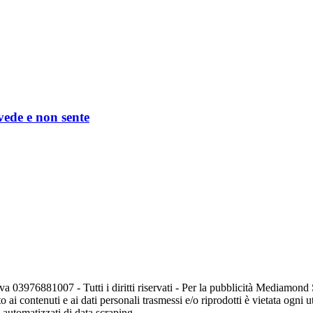
 vede e non sente
va 03976881007 - Tutti i diritti riservati - Per la pubblicità Mediamon
o ai contenuti e ai dati personali trasmessi e/o riprodotti è vietata ogni 
zi automatizzati di data scraping.