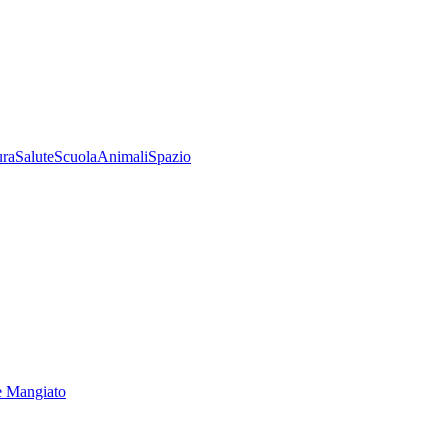
ura
Salute
Scuola
Animali
Spazio
e Mangiato