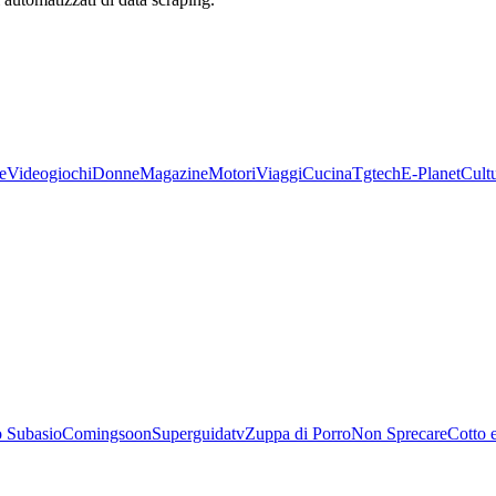
e
Videogiochi
Donne
Magazine
Motori
Viaggi
Cucina
Tgtech
E-Planet
Cult
 Subasio
Comingsoon
Superguidatv
Zuppa di Porro
Non Sprecare
Cotto 