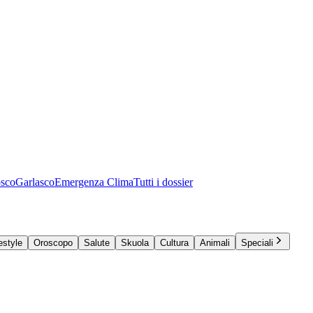
osco
Garlasco
Emergenza Clima
Tutti i dossier
estyle
Oroscopo
Salute
Skuola
Cultura
Animali
Speciali