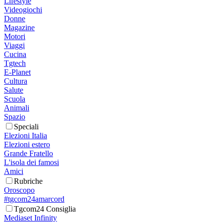
Lifestyle
Videogiochi
Donne
Magazine
Motori
Viaggi
Cucina
Tgtech
E-Planet
Cultura
Salute
Scuola
Animali
Spazio
Speciali
Elezioni Italia
Elezioni estero
Grande Fratello
L'isola dei famosi
Amici
Rubriche
Oroscopo
#tgcom24amarcord
Tgcom24 Consiglia
Mediaset Infinity