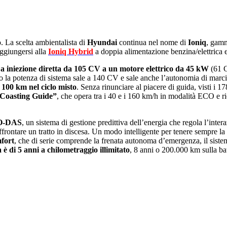
. La scelta ambientalista di
Hyundai
continua nel nome di
Ioniq
, gamm
 aggiungersi alla
Ioniq Hybrid
a doppia alimentazione benzina/elettrica e 
 iniezione diretta da 105 CV a un motore elettrico da 45 kW
(61 CV
co la potenza di sistema sale a 140 CV e sale anche lʼautonomia di marc
r 100 km nel ciclo misto
. Senza rinunciare al piacere di guida, visti i 
“Coasting Guide”
, che opera tra i 40 e i 160 km/h in modalità ECO e ri
ECO-DAS
, un sistema di gestione predittiva dell’energia che regola l’inte
affrontare un tratto in discesa. Un modo intelligente per tenere sempre la 
mfort
, che di serie comprende la frenata autonoma dʼemergenza, il sistema
è di 5 anni a chilometraggio illimitato
, 8 anni o 200.000 km sulla bat