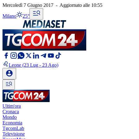
Mercoledì 7 Giugno 2017
-
Aggiornato alle
10:55
Milano
25°
Leone
(23 Lug - 23 Ago)
Ultim'ora
Cronaca
Mondo
Economia
TgcomLab
Televisione