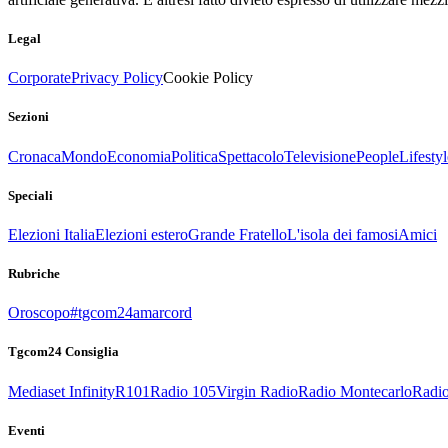
Legal
Corporate
Privacy Policy
Cookie Policy
Sezioni
Cronaca
Mondo
Economia
Politica
Spettacolo
Televisione
People
Lifestyl
Speciali
Elezioni Italia
Elezioni estero
Grande Fratello
L'isola dei famosi
Amici
Rubriche
Oroscopo
#tgcom24amarcord
Tgcom24 Consiglia
Mediaset Infinity
R101
Radio 105
Virgin Radio
Radio Montecarlo
Radio
Eventi