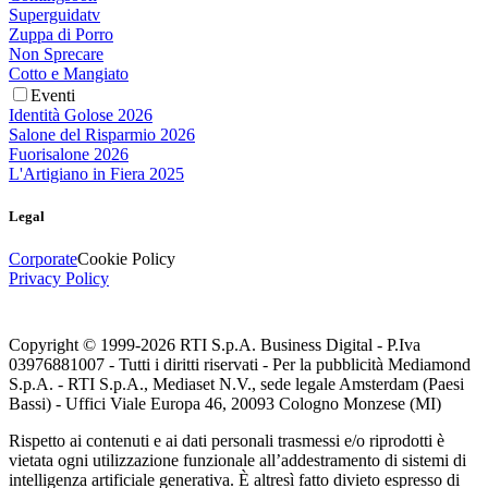
Superguidatv
Zuppa di Porro
Non Sprecare
Cotto e Mangiato
Eventi
Identità Golose 2026
Salone del Risparmio 2026
Fuorisalone 2026
L'Artigiano in Fiera 2025
Legal
Corporate
Cookie Policy
Privacy Policy
Copyright © 1999-
2026
RTI S.p.A. Business Digital - P.Iva
03976881007 - Tutti i diritti riservati - Per la pubblicità Mediamond
S.p.A. - RTI S.p.A., Mediaset N.V., sede legale Amsterdam (Paesi
Bassi) - Uffici Viale Europa 46, 20093 Cologno Monzese (MI)
Rispetto ai contenuti e ai dati personali trasmessi e/o riprodotti è
vietata ogni utilizzazione funzionale all’addestramento di sistemi di
intelligenza artificiale generativa. È altresì fatto divieto espresso di