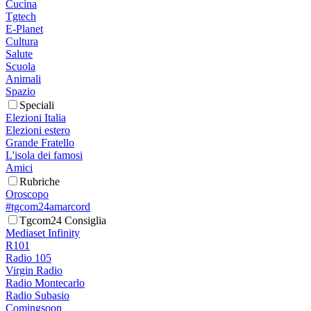
Cucina
Tgtech
E-Planet
Cultura
Salute
Scuola
Animali
Spazio
Speciali
Elezioni Italia
Elezioni estero
Grande Fratello
L'isola dei famosi
Amici
Rubriche
Oroscopo
#tgcom24amarcord
Tgcom24 Consiglia
Mediaset Infinity
R101
Radio 105
Virgin Radio
Radio Montecarlo
Radio Subasio
Comingsoon