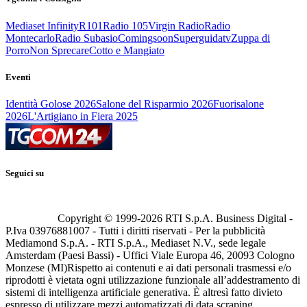
Mediaset Infinity
R101
Radio 105
Virgin Radio
Radio
Montecarlo
Radio Subasio
Comingsoon
Superguidatv
Zuppa di
Porro
Non Sprecare
Cotto e Mangiato
Eventi
Identità Golose 2026
Salone del Risparmio 2026
Fuorisalone
2026
L'Artigiano in Fiera 2025
Seguici su
Copyright © 1999-
2026
RTI S.p.A. Business Digital -
P.Iva 03976881007 - Tutti i diritti riservati - Per la pubblicità
Mediamond S.p.A. - RTI S.p.A., Mediaset N.V., sede legale
Amsterdam (Paesi Bassi) - Uffici Viale Europa 46, 20093 Cologno
Monzese (MI)
Rispetto ai contenuti e ai dati personali trasmessi e/o
riprodotti è vietata ogni utilizzazione funzionale all’addestramento di
sistemi di intelligenza artificiale generativa. È altresì fatto divieto
espresso di utilizzare mezzi automatizzati di data scraping.