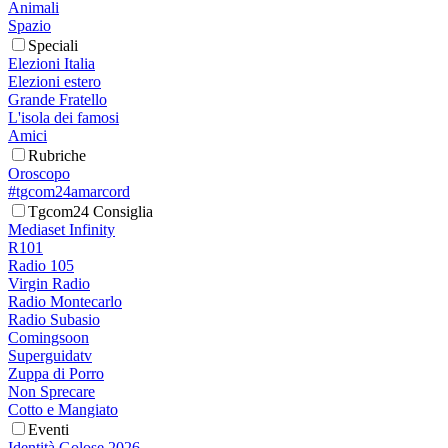
Animali
Spazio
Speciali
Elezioni Italia
Elezioni estero
Grande Fratello
L'isola dei famosi
Amici
Rubriche
Oroscopo
#tgcom24amarcord
Tgcom24 Consiglia
Mediaset Infinity
R101
Radio 105
Virgin Radio
Radio Montecarlo
Radio Subasio
Comingsoon
Superguidatv
Zuppa di Porro
Non Sprecare
Cotto e Mangiato
Eventi
Identità Golose 2026