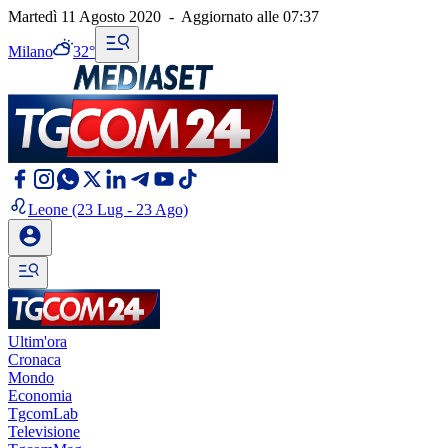
Martedì 11 Agosto 2020
-
Aggiornato alle
07:37
Milano
32°
Leone
(23 Lug - 23 Ago)
Ultim'ora
Cronaca
Mondo
Economia
TgcomLab
Televisione