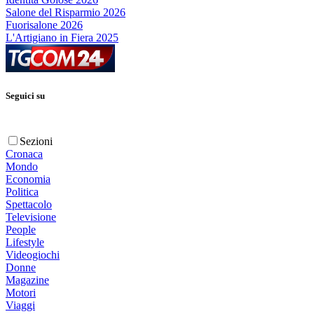
Salone del Risparmio 2026
Fuorisalone 2026
L'Artigiano in Fiera 2025
Seguici su
Sezioni
Cronaca
Mondo
Economia
Politica
Spettacolo
Televisione
People
Lifestyle
Videogiochi
Donne
Magazine
Motori
Viaggi