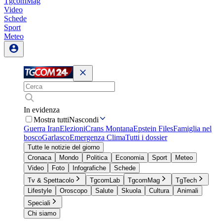
TgcomMag
Video
Schede
Sport
Meteo
In evidenza
Mostra tutti
Nascondi
Guerra Iran
Elezioni
Crans Montana
Epstein Files
Famiglia nel
bosco
Garlasco
Emergenza Clima
Tutti i dossier
Tutte le notizie del giorno
Cronaca
Mondo
Politica
Economia
Sport
Meteo
Video
Foto
Infografiche
Schede
Tv & Spettacolo
TgcomLab
TgcomMag
TgTech
Lifestyle
Oroscopo
Salute
Skuola
Cultura
Animali
Speciali
Chi siamo