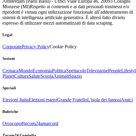
Amsterdam (Paesi Bassi) - Uffici Viale Europa 46, 20093 Cologno
Monzese (MI)
Rispetto ai contenuti e ai dati personali trasmessi e/o
riprodotti è vietata ogni utilizzazione funzionale all’addestramento di
sistemi di intelligenza artificiale generativa. È altresì fatto divieto
espresso di utilizzare mezzi automatizzati di data scraping.
Legal
Corporate
Privacy Policy
Cookie Policy
Sezioni
Cronaca
Mondo
Economia
Politica
Spettacolo
Televisione
People
Lifestyl
Planet
Cultura
Salute
Scuola
Animali
Spazio
Speciali
Elezioni Italia
Elezioni estero
Grande Fratello
L'isola dei famosi
Amici
Rubriche
Oroscopo
#tgcom24amarcord
Tgcom24 Consiglia