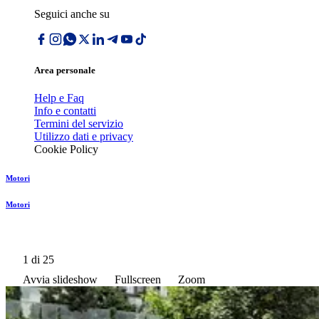
Seguici anche su
Area personale
Help e Faq
Info e contatti
Termini del servizio
Utilizzo dati e privacy
Cookie Policy
Motori
Motori
1
di 25
Avvia slideshow
Fullscreen
Zoom