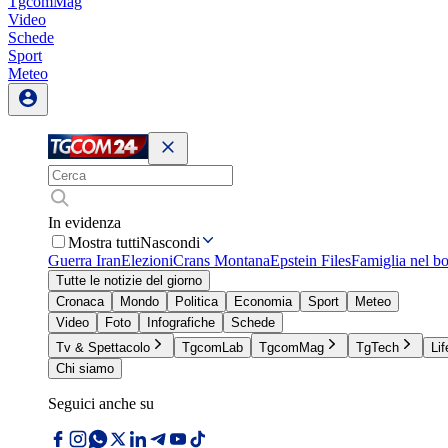
TgcomMag
Video
Schede
Sport
Meteo
In evidenza
Mostra tutti
Nascondi
Guerra Iran
Elezioni
Crans Montana
Epstein Files
Famiglia nel b
Tutte le notizie del giorno
Cronaca
Mondo
Politica
Economia
Sport
Meteo
Video
Foto
Infografiche
Schede
Tv & Spettacolo
TgcomLab
TgcomMag
TgTech
Lif
Chi siamo
Seguici anche su