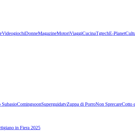
e
Videogiochi
Donne
Magazine
Motori
Viaggi
Cucina
Tgtech
E-Planet
Cult
 Subasio
Comingsoon
Superguidatv
Zuppa di Porro
Non Sprecare
Cotto 
tigiano in Fiera 2025