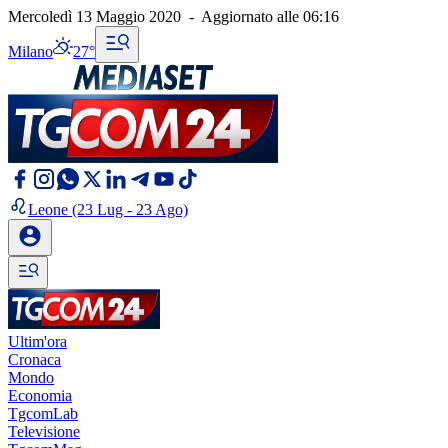
Mercoledì 13 Maggio 2020
-
Aggiornato alle
06:16
Milano
27°
Leone
(23 Lug - 23 Ago)
Ultim'ora
Cronaca
Mondo
Economia
TgcomLab
Televisione