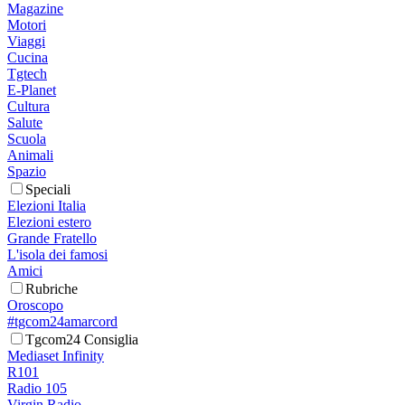
Magazine
Motori
Viaggi
Cucina
Tgtech
E-Planet
Cultura
Salute
Scuola
Animali
Spazio
Speciali
Elezioni Italia
Elezioni estero
Grande Fratello
L'isola dei famosi
Amici
Rubriche
Oroscopo
#tgcom24amarcord
Tgcom24 Consiglia
Mediaset Infinity
R101
Radio 105
Virgin Radio