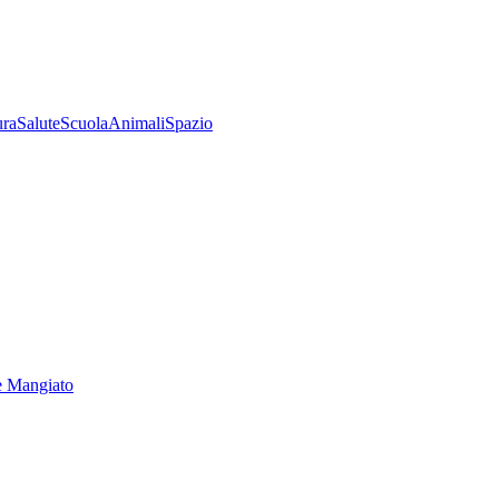
ura
Salute
Scuola
Animali
Spazio
e Mangiato