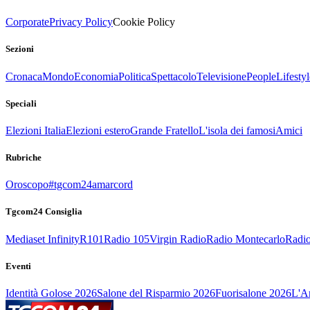
Corporate
Privacy Policy
Cookie Policy
Sezioni
Cronaca
Mondo
Economia
Politica
Spettacolo
Televisione
People
Lifestyl
Speciali
Elezioni Italia
Elezioni estero
Grande Fratello
L'isola dei famosi
Amici
Rubriche
Oroscopo
#tgcom24amarcord
Tgcom24 Consiglia
Mediaset Infinity
R101
Radio 105
Virgin Radio
Radio Montecarlo
Radio
Eventi
Identità Golose 2026
Salone del Risparmio 2026
Fuorisalone 2026
L'Ar