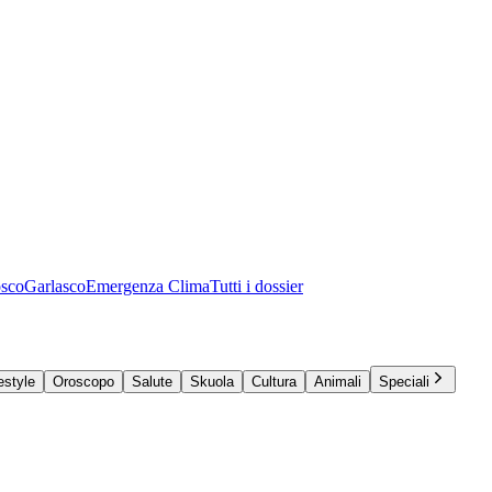
osco
Garlasco
Emergenza Clima
Tutti i dossier
estyle
Oroscopo
Salute
Skuola
Cultura
Animali
Speciali