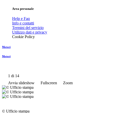
Area personale
Help e Faq
Info e contatti
Termini del servizio
Utilizzo dati e privacy
Cookie Policy
Motori
Motori
1
di 14
Avvia slideshow
Fullscreen
Zoom
© Ufficio stampa