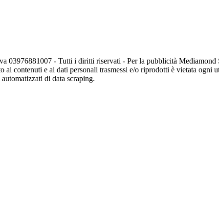
va 03976881007 - Tutti i diritti riservati - Per la pubblicità Mediamon
o ai contenuti e ai dati personali trasmessi e/o riprodotti è vietata ogni 
zi automatizzati di data scraping.