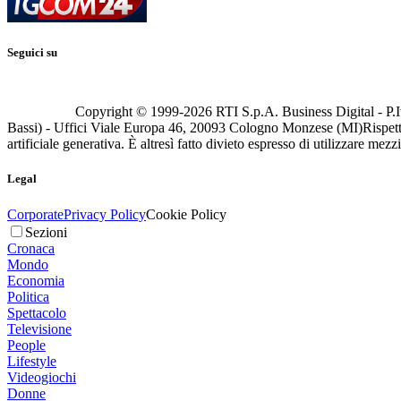
Seguici su
Copyright © 1999-
2026
RTI S.p.A. Business Digital - P.I
Bassi) - Uffici Viale Europa 46, 20093 Cologno Monzese (MI)
Rispett
artificiale generativa. È altresì fatto divieto espresso di utilizzare mez
Legal
Corporate
Privacy Policy
Cookie Policy
Sezioni
Cronaca
Mondo
Economia
Politica
Spettacolo
Televisione
People
Lifestyle
Videogiochi
Donne