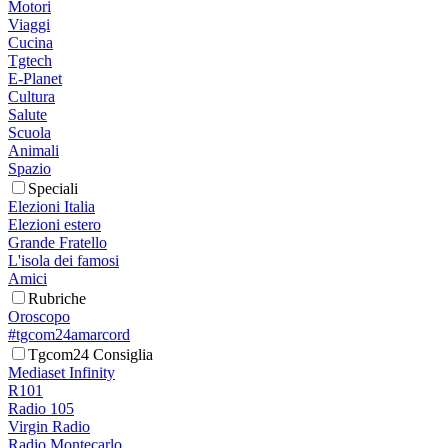
Motori
Viaggi
Cucina
Tgtech
E-Planet
Cultura
Salute
Scuola
Animali
Spazio
Speciali
Elezioni Italia
Elezioni estero
Grande Fratello
L'isola dei famosi
Amici
Rubriche
Oroscopo
#tgcom24amarcord
Tgcom24 Consiglia
Mediaset Infinity
R101
Radio 105
Virgin Radio
Radio Montecarlo