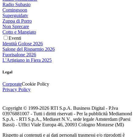
Radio Subasio
Comingsoon
Superguidatv
Zuppa di Porro
Non Sprecare
Cotto e Mangiato
Eventi
Identità Golose 2026
Salone del Risparmio 2026
Fuorisalone 2026
L'Artigiano in Fiera 2025
Legal
Corporate
Cookie Policy
Privacy Policy
Copyright © 1999-
2026
RTI S.p.A. Business Digital - P.Iva
03976881007 - Tutti i diritti riservati - Per la pubblicità Mediamond
S.p.A. - RTI S.p.A., Mediaset N.V., sede legale Amsterdam (Paesi
Bassi) - Uffici Viale Europa 46, 20093 Cologno Monzese (MI)
Rispetto ai contenuti e ai dati personali trasmessi e/o riprodotti è