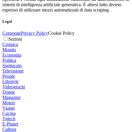
sistemi di intelligenza artificiale generativa. È altresì fatto divieto
espresso di utilizzare mezzi automatizzati di data scraping.
Legal
Corporate
Privacy Policy
Cookie Policy
Sezioni
Cronaca
Mondo
Economia
Politica
Spettacolo
Televisione
People
Lifestyle
Videogiochi
Donne
Magazine
Motori
Viaggi
Cucina
Tgtech
E-Planet
Cultura