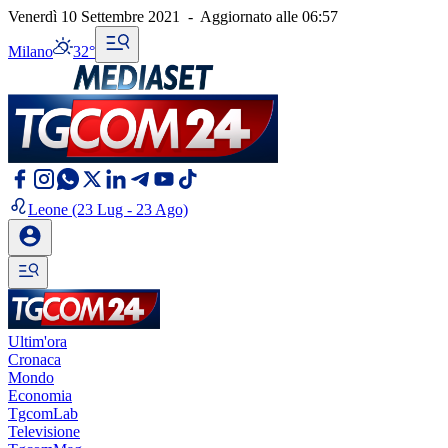
Venerdì 10 Settembre 2021
-
Aggiornato alle
06:57
Milano
32°
Leone
(23 Lug - 23 Ago)
Ultim'ora
Cronaca
Mondo
Economia
TgcomLab
Televisione