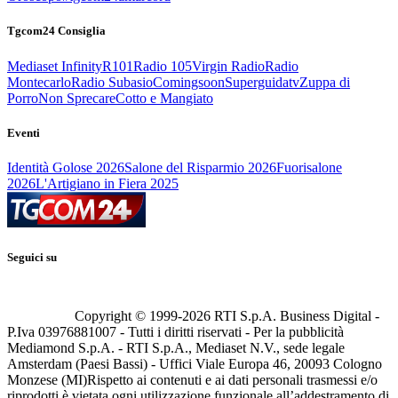
Tgcom24 Consiglia
Mediaset Infinity
R101
Radio 105
Virgin Radio
Radio
Montecarlo
Radio Subasio
Comingsoon
Superguidatv
Zuppa di
Porro
Non Sprecare
Cotto e Mangiato
Eventi
Identità Golose 2026
Salone del Risparmio 2026
Fuorisalone
2026
L'Artigiano in Fiera 2025
Seguici su
Copyright © 1999-
2026
RTI S.p.A. Business Digital -
P.Iva 03976881007 - Tutti i diritti riservati - Per la pubblicità
Mediamond S.p.A. - RTI S.p.A., Mediaset N.V., sede legale
Amsterdam (Paesi Bassi) - Uffici Viale Europa 46, 20093 Cologno
Monzese (MI)
Rispetto ai contenuti e ai dati personali trasmessi e/o
riprodotti è vietata ogni utilizzazione funzionale all’addestramento di