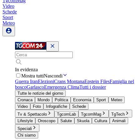
TgcomMag
Video
Schede
Sport
Meteo
In evidenza
Mostra tutti
Nascondi
Guerra Iran
Elezioni
Crans Montana
Epstein Files
Famiglia nel
bosco
Garlasco
Emergenza Clima
Tutti i dossier
Tutte le notizie del giorno
Cronaca
Mondo
Politica
Economia
Sport
Meteo
Video
Foto
Infografiche
Schede
Tv & Spettacolo
TgcomLab
TgcomMag
TgTech
Lifestyle
Oroscopo
Salute
Skuola
Cultura
Animali
Speciali
Chi siamo