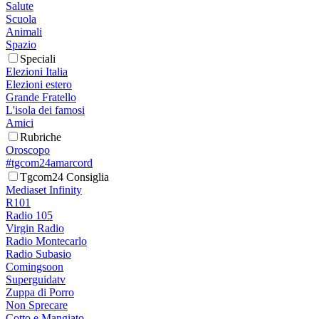
Salute
Scuola
Animali
Spazio
Speciali
Elezioni Italia
Elezioni estero
Grande Fratello
L'isola dei famosi
Amici
Rubriche
Oroscopo
#tgcom24amarcord
Tgcom24 Consiglia
Mediaset Infinity
R101
Radio 105
Virgin Radio
Radio Montecarlo
Radio Subasio
Comingsoon
Superguidatv
Zuppa di Porro
Non Sprecare
Cotto e Mangiato