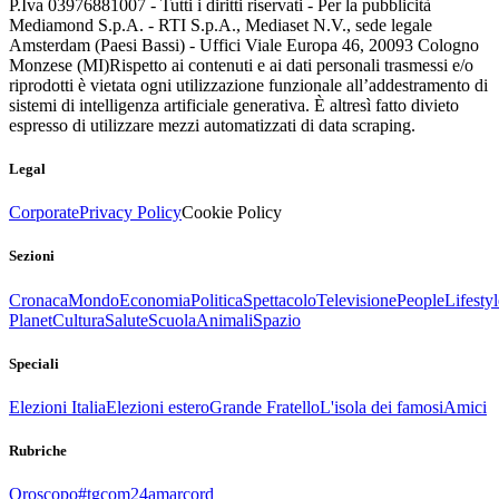
P.Iva 03976881007 - Tutti i diritti riservati - Per la pubblicità
Mediamond S.p.A. - RTI S.p.A., Mediaset N.V., sede legale
Amsterdam (Paesi Bassi) - Uffici Viale Europa 46, 20093 Cologno
Monzese (MI)
Rispetto ai contenuti e ai dati personali trasmessi e/o
riprodotti è vietata ogni utilizzazione funzionale all’addestramento di
sistemi di intelligenza artificiale generativa. È altresì fatto divieto
espresso di utilizzare mezzi automatizzati di data scraping.
Legal
Corporate
Privacy Policy
Cookie Policy
Sezioni
Cronaca
Mondo
Economia
Politica
Spettacolo
Televisione
People
Lifestyl
Planet
Cultura
Salute
Scuola
Animali
Spazio
Speciali
Elezioni Italia
Elezioni estero
Grande Fratello
L'isola dei famosi
Amici
Rubriche
Oroscopo
#tgcom24amarcord